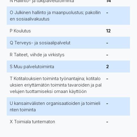
N Hallinto- ja tukipalvelutoiminta
14
O Julkinen hallinto ja maanpuolustus; pakollin
-
en sosiaalivakuutus
P Koulutus
12
Q Terveys- ja sosiaalipalvelut
-
R Taiteet, viihde ja virkistys
-
S Muu palvelutoiminta
2
T Kotitalouksien toiminta työnantajina; kotitalo
-
uksien eriyttämätön toiminta tavaroiden ja pal
velujen tuottamiseksi omaan käyttöön
U kansainvälisten organisaatioiden ja toimieli
-
nten toiminta
X Toimiala tuntematon
-