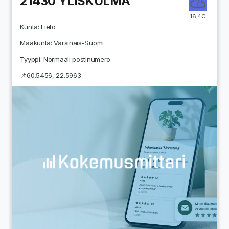
21430
YLISKULMA
16.4C
Kunta:
Lieto
Maakunta:
Varsinais-Suomi
Tyyppi: Normaali postinumero
📌
60.5456
,
22.5963