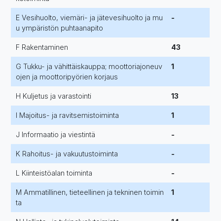
E Vesihuolto, viemäri- ja jätevesihuolto ja mu
-
u ympäristön puhtaanapito
F Rakentaminen
43
G Tukku- ja vähittäiskauppa; moottoriajoneuv
1
ojen ja moottoripyörien korjaus
H Kuljetus ja varastointi
13
I Majoitus- ja ravitsemistoiminta
1
J Informaatio ja viestintä
-
K Rahoitus- ja vakuutustoiminta
-
L Kiinteistöalan toiminta
-
M Ammatillinen, tieteellinen ja tekninen toimin
1
ta