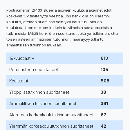
Postinumeron 21430 alueella asuvien koulutusrakennetiedot
koskevat 18v täyttänyttä väestöä. Jos henkilöllä on useampi
koulutus, otetaan huomioon vain yksi koulutus, joka on
koulutusasteen mukaan korkein tai viimeisin samanasteisista
tutkinnoista. Mikäli henkilö on suorittanut sekä yo-tutkinnon, että
toisen asteen ammatillisen tutkinnon, määräytyy tutkinto
ammattillisen tutkinnon mukaan.
18-vuotiaat –
613
Perusasteen suorittaneet
105
Koulutetut
508
Ylioppilastutkinnon suorittaneet
38
Ammatillisen tutkinnon suorittaneet
361
Alemman korkeakoulututkinnon suorittaneet
67
Ylemmän korkeakoulututkinnon suorittaneet
42