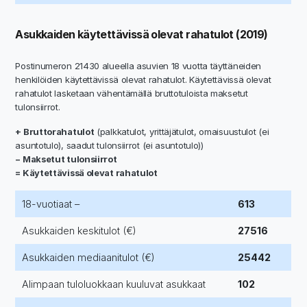
Asukkaiden käytettävissä olevat rahatulot (2019)
Postinumeron 21430 alueella asuvien 18 vuotta täyttäneiden
henkilöiden käytettävissä olevat rahatulot. Käytettävissä olevat
rahatulot lasketaan vähentämällä bruttotuloista maksetut
tulonsiirrot.
+ Bruttorahatulot
(palkkatulot, yrittäjätulot, omaisuustulot (ei
asuntotulo), saadut tulonsiirrot (ei asuntotulo))
− Maksetut tulonsiirrot
= Käytettävissä olevat rahatulot
18-vuotiaat –
613
Asukkaiden keskitulot (€)
27516
Asukkaiden mediaanitulot (€)
25442
Alimpaan tuloluokkaan kuuluvat asukkaat
102