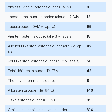
Yksinasuvien nuorten taloudet (–34 v.)
8
Lapsettomat nuorten parien taloudet (–34v.)
12
Lapsitaloudet (0–17 v. lapsia)
95
Pienten lasten taloudet (alle 3 v. lapsia)
18
Alle kouluikäisten lasten taloudet (alle 7v. lap
42
sia)
Kouluikäisten lasten taloudet (7–12 v. lapsia)
50
Teini-ikäisten taloudet (13–17 v.)
42
Yhden vanhemman taloudet
8
Aikuisten taloudet (18–64 v.)
140
Eläkeläisten taloudet (65– v.)
95
Omistusasunnoissa asuvat taloudet
314