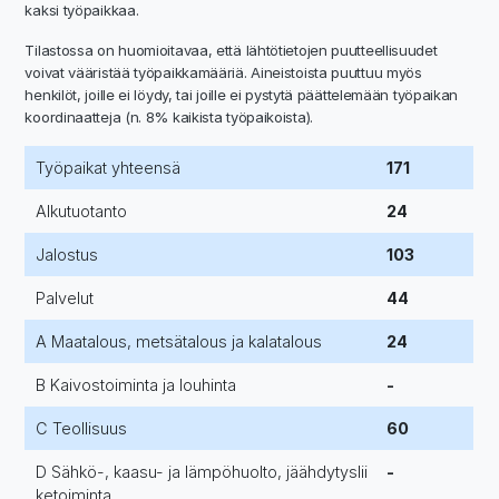
kaksi työpaikkaa.
Tilastossa on huomioitavaa, että lähtötietojen puutteellisuudet
voivat vääristää työpaikkamääriä. Aineistoista puuttuu myös
henkilöt, joille ei löydy, tai joille ei pystytä päättelemään työpaikan
koordinaatteja (n. 8% kaikista työpaikoista).
Työpaikat yhteensä
171
Alkutuotanto
24
Jalostus
103
Palvelut
44
A Maatalous, metsätalous ja kalatalous
24
B Kaivostoiminta ja louhinta
-
C Teollisuus
60
D Sähkö-, kaasu- ja lämpöhuolto, jäähdytyslii
-
ketoiminta