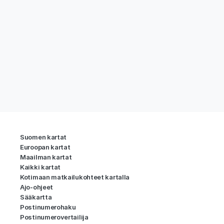
Suomen kartat
Euroopan kartat
Maailman kartat
Kaikki kartat
Kotimaan matkailukohteet kartalla
Ajo-ohjeet
Sääkartta
Postinumerohaku
Postinumerovertailija