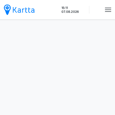
Siirry
15:11
sisältöön
07.08.2026