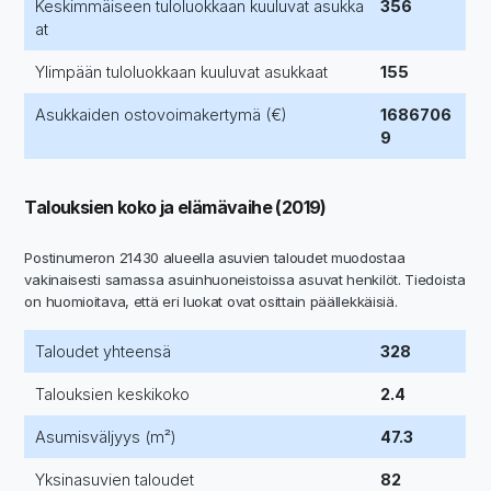
Keskimmäiseen tuloluokkaan kuuluvat asukka
356
at
Ylimpään tuloluokkaan kuuluvat asukkaat
155
Asukkaiden ostovoimakertymä (€)
1686706
9
Talouksien koko ja elämävaihe (2019)
Postinumeron 21430 alueella asuvien taloudet muodostaa
vakinaisesti samassa asuinhuoneistoissa asuvat henkilöt. Tiedoista
on huomioitava, että eri luokat ovat osittain päällekkäisiä.
Taloudet yhteensä
328
Talouksien keskikoko
2.4
Asumisväljyys (m²)
47.3
Yksinasuvien taloudet
82