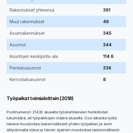
Rakennukset yhteensä
391
Muut rakennukset
46
Asuinrakennukset
345
Asunnot
344
Asuntojen keskipinta-ala
114.6
Pientaloasunnot
336
Kerrostaloasunnot
8
Työpaikat toimialoittain (2018)
Postinumeron 21430 alueella työskentelevien henkilöiden
lukumäärä, eli työpaikkojen määrä alueella. Osa-aikaista työtä
tekevä muodostaa laskennallisesti yhden työpaikan ja esim.
äitiyslomalla oleva ja hänen sijainen muodostaa laskennallisesti