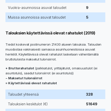
Vuokra-asunnoissa asuvat taloudet
9
Muissa asunnoissa asuvat taloudet
5
Talouksien käytettävissä olevat rahatulot (2019)
Tiedot koskevat postinumeron 21430 alueen talouksia. Talouden
muodostaa vakinaisesti samassa asuinhuoneistoissa asuvat
henkilöt. Käytettävissä olevat rahatulot lasketaan vähentämällä
bruttotuloista maksetut tulonsiirrot.
+ Bruttorahatulot
(palkkatulot, yrittäjätulot, omaisuustulot (ei
asuntotulo), saadut tulonsiirrot (ei asuntotulo))
− Maksetut tulonsiirrot
= Käytettävissä olevat rahatulot
Taloudet yhteensä
328
Talouksien keskitulot (€)
51649