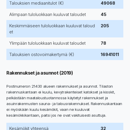
Talouksien mediaanitulot (€)
49068
Alimpaan tuloluokkaan kuuluvat taloudet
45
Keskimmäiseen tuloluokkaan kuuluvat taloud
205
et
Ylimpään tuloluokkaan kuuluvat taloudet
78
Talouksien ostovoimakertymä (€)
16941011
Rakennukset ja asunnot (2019)
Postinumeron 21430 alueen rakennukset ja asunnot. Tilaston
rakennuskantaan ei kuulu, kevytrakenteiset katokset ja kioskit,
pelkästään maataloustuotannossa käytetyt rakennukset ja
asuinrakennusten sauna- ja talousrakennukset. Rakennuskantaan
ei myöskään kuulu kesämökit, vaan ne kuuluvat
kesämökkikantaan, paitsi jos ne ovat vakituisesti asuttuja.
Kesämökit yhteensä
32