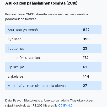
Asukkaiden pääasiallinen toiminta (2018)
Postinumeron 21430 alueella vakinaisesti asuvan väestön
pääasiallinen toiminta.
Asukkaat yhteensä
822
Työlliset
393
Työttömät
23
Lapset 0–14-vuotiaat
174
Opiskelijat
61
Eläkeläiset
144
Muut (työvoiman ulkopuolella olevat)
27
Data: Paavo, Tilastokeskus. Aineisto on ladattu Tilastokeskuksen
rajapintapalvelusta 17.8.2021 lisenssillä
CC BY 4.0