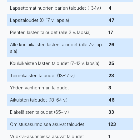
Lapsettomat nuorten parien taloudet (–34v.)
4
Lapsitaloudet (0–17 v. lapsia)
47
Pienten lasten taloudet (alle 3 v. lapsia)
17
Alle kouluikäisten lasten taloudet (alle 7v. lap
26
sia)
Kouluikäisten lasten taloudet (7–12 v. lapsia)
25
Teini-ikäisten taloudet (13–17 v.)
23
Yhden vanhemman taloudet
3
Aikuisten taloudet (18–64 v.)
46
Eläkeläisten taloudet (65– v.)
33
Omistusasunnoissa asuvat taloudet
123
Vuokra-asunnoissa asuvat taloudet
1