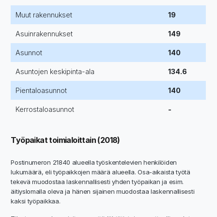
Muut rakennukset
19
Asuinrakennukset
149
Asunnot
140
Asuntojen keskipinta-ala
134.6
Pientaloasunnot
140
Kerrostaloasunnot
-
Työpaikat toimialoittain (2018)
Postinumeron 21840 alueella työskentelevien henkilöiden
lukumäärä, eli työpaikkojen määrä alueella. Osa-aikaista työtä
tekevä muodostaa laskennallisesti yhden työpaikan ja esim.
äitiyslomalla oleva ja hänen sijainen muodostaa laskennallisesti
kaksi työpaikkaa.