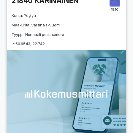
21840
KARINAINEN
15.1C
Kunta:
Pöytyä
Maakunta:
Varsinais-Suomi
Tyyppi: Normaali postinumero
📌
60.6543
,
22.742