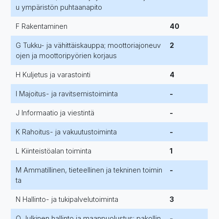
u ympäristön puhtaanapito
F Rakentaminen
40
G Tukku- ja vähittäiskauppa; moottoriajoneuv
2
ojen ja moottoripyörien korjaus
H Kuljetus ja varastointi
4
I Majoitus- ja ravitsemistoiminta
-
J Informaatio ja viestintä
-
K Rahoitus- ja vakuutustoiminta
-
L Kiinteistöalan toiminta
1
M Ammatillinen, tieteellinen ja tekninen toimin
-
ta
N Hallinto- ja tukipalvelutoiminta
3
O Julkinen hallinto ja maanpuolustus; pakollin
-