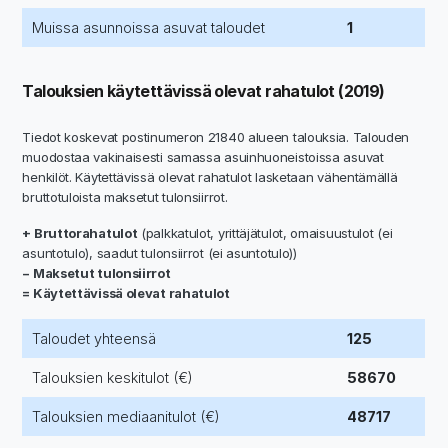
Muissa asunnoissa asuvat taloudet
1
Talouksien käytettävissä olevat rahatulot (2019)
Tiedot koskevat postinumeron 21840 alueen talouksia. Talouden
muodostaa vakinaisesti samassa asuinhuoneistoissa asuvat
henkilöt. Käytettävissä olevat rahatulot lasketaan vähentämällä
bruttotuloista maksetut tulonsiirrot.
+ Bruttorahatulot
(palkkatulot, yrittäjätulot, omaisuustulot (ei
asuntotulo), saadut tulonsiirrot (ei asuntotulo))
− Maksetut tulonsiirrot
= Käytettävissä olevat rahatulot
Taloudet yhteensä
125
Talouksien keskitulot (€)
58670
Talouksien mediaanitulot (€)
48717