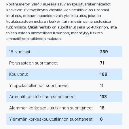
Postinumeron 21840 alueella asuvien koulutusrakennetiedot
koskevat 18v täyttänyttä väestöä. Jos henkilöllä on useampi
koulutus, otetaan huomioon vain yksi koulutus, joka on
koulutusasteen mukaan korkein tai viimeisin samanasteisista
tutkinnoista. Mikäli henkilö on suorittanut sekä yo-tutkinnon, että
toisen asteen ammatillisen tutkinnon, määräytyy tutkinto
ammattillisen tutkinnon mukaan.
18-vuotiaat –
239
Perusasteen suorittaneet
71
Koulutetut
168
Ylioppilastutkinnon suorittaneet
11
Ammatillisen tutkinnon suorittaneet
133
Alemman korkeakoulututkinnon suorittaneet
18
Ylemmän korkeakoulututkinnon suorittaneet
6