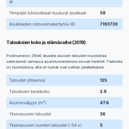
at
Ylimpään tuloluokkaan kuuluvat asukkaat
58
Asukkaiden ostovoimakertymä (€)
7193730
Talouksien koko ja elämävaihe (2019)
Postinumeron 21840 alueella asuvien taloudet muodostaa
vakinaisesti samassa asuinhuoneistoissa asuvat henkilöt. Tiedoista
on huomioitava, että eri luokat ovat osittain päällekkäisiä.
Taloudet yhteensä
125
Talouksien keskikoko
2.9
Asumisväljyys (m²)
47.6
Yksinasuvien taloudet
36
Yksinasuvien nuorten taloudet (–34 v.)
5