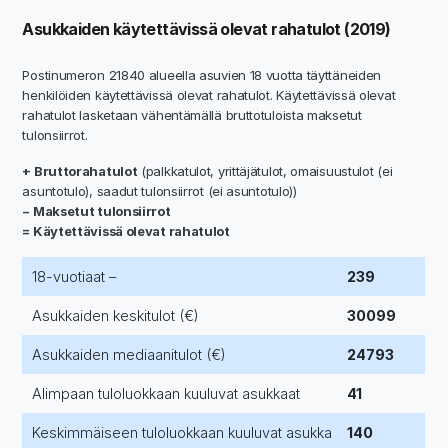
Asukkaiden käytettävissä olevat rahatulot (2019)
Postinumeron 21840 alueella asuvien 18 vuotta täyttäneiden
henkilöiden käytettävissä olevat rahatulot. Käytettävissä olevat
rahatulot lasketaan vähentämällä bruttotuloista maksetut
tulonsiirrot.
+ Bruttorahatulot
(palkkatulot, yrittäjätulot, omaisuustulot (ei
asuntotulo), saadut tulonsiirrot (ei asuntotulo))
− Maksetut tulonsiirrot
= Käytettävissä olevat rahatulot
18-vuotiaat –
239
Asukkaiden keskitulot (€)
30099
Asukkaiden mediaanitulot (€)
24793
Alimpaan tuloluokkaan kuuluvat asukkaat
41
Keskimmäiseen tuloluokkaan kuuluvat asukka
140