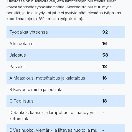
Tilastossa on huomioitavaa, että lähtötietojen puutteellisuudet
voivat vääristää työpaikkamääriä. Aineistoista puuttuu myös
henkilöt, joille ei löydy, tai joille ei pystytä päättelemään työpaikan
koordinaatteja (n. 8% kaikista työpaikoista).
Työpaikat yhteensä
92
Alkutuotanto
16
Jalostus
58
Palvelut
18
A Maatalous, metsätalous ja kalatalous
16
B Kaivostoiminta ja louhinta
-
C Teollisuus
18
D Sähkö-, kaasu- ja lämpöhuolto, jäähdytyslii
-
ketoiminta
E Vesihuolto, viemäri- ja jätevesihuolto ja mu
-