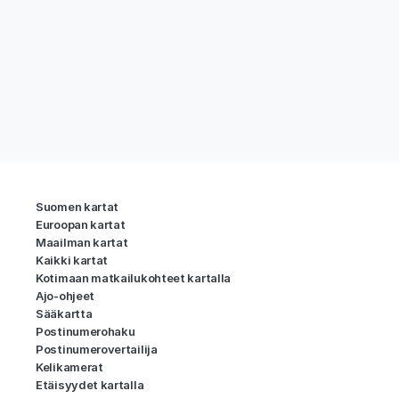
Suomen kartat
Euroopan kartat
Maailman kartat
Kaikki kartat
Kotimaan matkailukohteet kartalla
Ajo-ohjeet
Sääkartta
Postinumerohaku
Postinumerovertailija
Kelikamerat
Etäisyydet kartalla