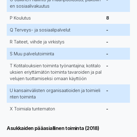
en sosiaalivakuutus
P Koulutus
8
Q Terveys- ja sosiaalipalvelut
-
R Taiteet, viihde ja virkistys
-
S Muu palvelutoiminta
-
T Kotitalouksien toiminta työnantajina; kotitalo
-
uksien eriyttämätön toiminta tavaroiden ja pal
velujen tuottamiseksi omaan käyttöön
U kansainvälisten organisaatioiden ja toimieli
-
nten toiminta
X Toimiala tuntematon
-
Asukkaiden pääasiallinen toiminta (2018)