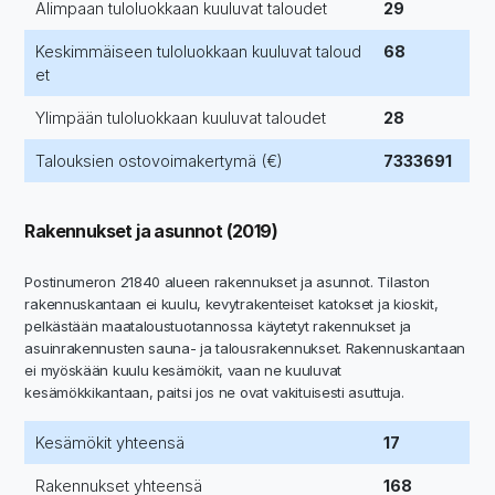
Alimpaan tuloluokkaan kuuluvat taloudet
29
Keskimmäiseen tuloluokkaan kuuluvat taloud
68
et
Ylimpään tuloluokkaan kuuluvat taloudet
28
Talouksien ostovoimakertymä (€)
7333691
Rakennukset ja asunnot (2019)
Postinumeron 21840 alueen rakennukset ja asunnot. Tilaston
rakennuskantaan ei kuulu, kevytrakenteiset katokset ja kioskit,
pelkästään maataloustuotannossa käytetyt rakennukset ja
asuinrakennusten sauna- ja talousrakennukset. Rakennuskantaan
ei myöskään kuulu kesämökit, vaan ne kuuluvat
kesämökkikantaan, paitsi jos ne ovat vakituisesti asuttuja.
Kesämökit yhteensä
17
Rakennukset yhteensä
168