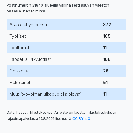
Postinumeron 21840 alueella vakinaisesti asuvan väestön
pääasiallinen toiminta.
Asukkaat yhteensä
372
Työlliset
165
Työttömät
11
Lapset 0–14-vuotiaat
108
Opiskelijat
26
Eläkeläiset
51
Muut (työvoiman ulkopuolella olevat)
11
Data: Paavo, Tilastokeskus. Aineisto on ladattu Tilastokeskuksen
rajapintapalvelusta 17.8.2021 lisenssillä
CC BY 4.0