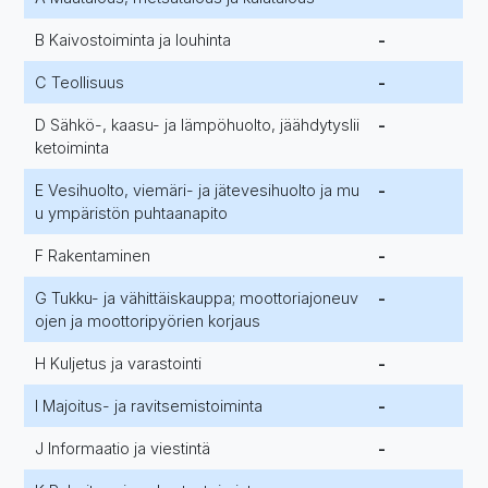
B Kaivostoiminta ja louhinta
-
C Teollisuus
-
D Sähkö-, kaasu- ja lämpöhuolto, jäähdytyslii
-
ketoiminta
E Vesihuolto, viemäri- ja jätevesihuolto ja mu
-
u ympäristön puhtaanapito
F Rakentaminen
-
G Tukku- ja vähittäiskauppa; moottoriajoneuv
-
ojen ja moottoripyörien korjaus
H Kuljetus ja varastointi
-
I Majoitus- ja ravitsemistoiminta
-
J Informaatio ja viestintä
-