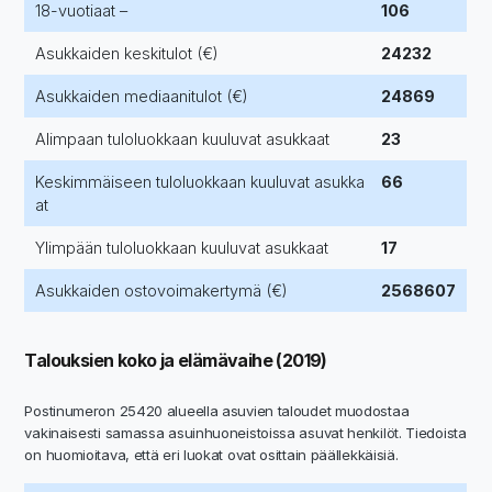
18-vuotiaat –
106
Asukkaiden keskitulot (€)
24232
Asukkaiden mediaanitulot (€)
24869
Alimpaan tuloluokkaan kuuluvat asukkaat
23
Keskimmäiseen tuloluokkaan kuuluvat asukka
66
at
Ylimpään tuloluokkaan kuuluvat asukkaat
17
Asukkaiden ostovoimakertymä (€)
2568607
Talouksien koko ja elämävaihe (2019)
Postinumeron 25420 alueella asuvien taloudet muodostaa
vakinaisesti samassa asuinhuoneistoissa asuvat henkilöt. Tiedoista
on huomioitava, että eri luokat ovat osittain päällekkäisiä.