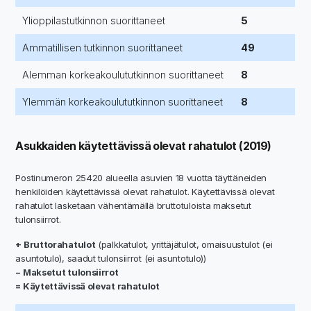
Ylioppilastutkinnon suorittaneet
5
Ammatillisen tutkinnon suorittaneet
49
Alemman korkeakoulututkinnon suorittaneet
8
Ylemmän korkeakoulututkinnon suorittaneet
8
Asukkaiden käytettävissä olevat rahatulot (2019)
Postinumeron 25420 alueella asuvien 18 vuotta täyttäneiden
henkilöiden käytettävissä olevat rahatulot. Käytettävissä olevat
rahatulot lasketaan vähentämällä bruttotuloista maksetut
tulonsiirrot.
+ Bruttorahatulot
(palkkatulot, yrittäjätulot, omaisuustulot (ei
asuntotulo), saadut tulonsiirrot (ei asuntotulo))
− Maksetut tulonsiirrot
= Käytettävissä olevat rahatulot