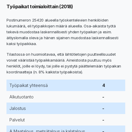
Työpaikat toimialoittain (2018)
Postinumeron 25420 alueella työskentelevien henkilöiden
lukumäärä, eli työpaikkojen määrä alueella. Osa-aikaista työtä
tekevä muodostaa laskennallisesti yhden työpaikan ja esim.
äitiyslomalla oleva ja hänen sijainen muodostaa laskennallisesti
kaksi työpaikkaa.
Tilastossa on huomioitavaa, että lähtötietojen puutteellisuudet
voivat vääristää työpaikkamääriä. Aineistoista puuttuu myös
henkilöt, joille ei löydy, tai joille ei pystytä päättelemään työpaikan
koordinaatteja (n. 8% kaikista työpaikoista).
Työpaikat yhteensä
4
Alkutuotanto
-
Jalostus
-
Palvelut
-
A Maatalous, metsätalous ja kalatalous
-