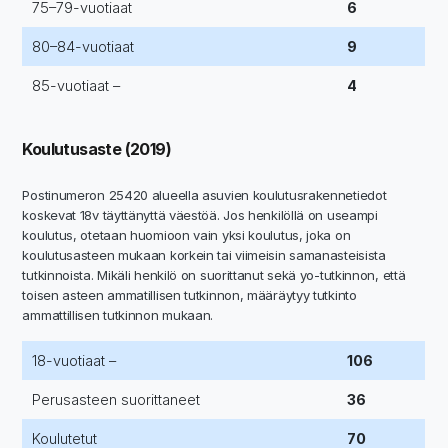
75–79-vuotiaat
6
80–84-vuotiaat
9
85-vuotiaat –
4
Koulutusaste (2019)
Postinumeron 25420 alueella asuvien koulutusrakennetiedot
koskevat 18v täyttänyttä väestöä. Jos henkilöllä on useampi
koulutus, otetaan huomioon vain yksi koulutus, joka on
koulutusasteen mukaan korkein tai viimeisin samanasteisista
tutkinnoista. Mikäli henkilö on suorittanut sekä yo-tutkinnon, että
toisen asteen ammatillisen tutkinnon, määräytyy tutkinto
ammattillisen tutkinnon mukaan.
18-vuotiaat –
106
Perusasteen suorittaneet
36
Koulutetut
70