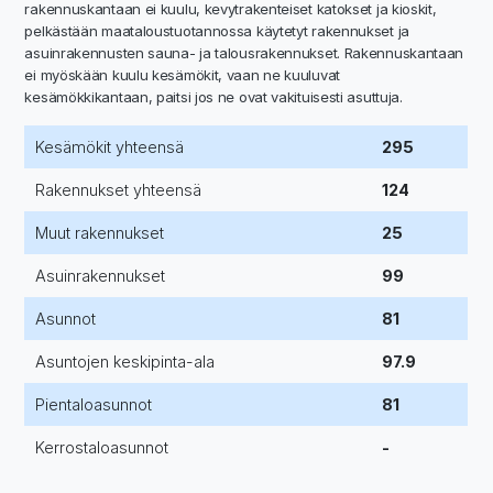
rakennuskantaan ei kuulu, kevytrakenteiset katokset ja kioskit,
pelkästään maataloustuotannossa käytetyt rakennukset ja
asuinrakennusten sauna- ja talousrakennukset. Rakennuskantaan
ei myöskään kuulu kesämökit, vaan ne kuuluvat
kesämökkikantaan, paitsi jos ne ovat vakituisesti asuttuja.
Kesämökit yhteensä
295
Rakennukset yhteensä
124
Muut rakennukset
25
Asuinrakennukset
99
Asunnot
81
Asuntojen keskipinta-ala
97.9
Pientaloasunnot
81
Kerrostaloasunnot
-