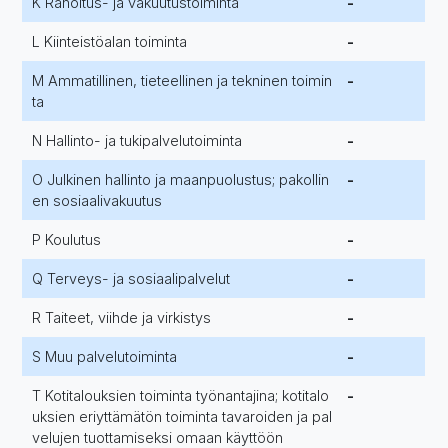
K Rahoitus- ja vakuutustoiminta
-
L Kiinteistöalan toiminta
-
M Ammatillinen, tieteellinen ja tekninen toimin
-
ta
N Hallinto- ja tukipalvelutoiminta
-
O Julkinen hallinto ja maanpuolustus; pakollin
-
en sosiaalivakuutus
P Koulutus
-
Q Terveys- ja sosiaalipalvelut
-
R Taiteet, viihde ja virkistys
-
S Muu palvelutoiminta
-
T Kotitalouksien toiminta työnantajina; kotitalo
-
uksien eriyttämätön toiminta tavaroiden ja pal
velujen tuottamiseksi omaan käyttöön