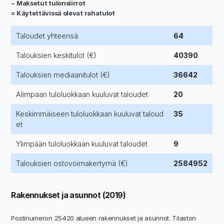
− Maksetut tulonsiirrot
= Käytettävissä olevat rahatulot
Taloudet yhteensä
64
Talouksien keskitulot (€)
40390
Talouksien mediaanitulot (€)
36642
Alimpaan tuloluokkaan kuuluvat taloudet
20
Keskimmäiseen tuloluokkaan kuuluvat taloud
35
et
Ylimpään tuloluokkaan kuuluvat taloudet
9
Talouksien ostovoimakertymä (€)
2584952
Rakennukset ja asunnot (2019)
Postinumeron 25420 alueen rakennukset ja asunnot. Tilaston