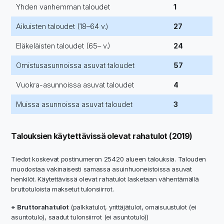
Yhden vanhemman taloudet
1
Aikuisten taloudet (18–64 v.)
27
Eläkeläisten taloudet (65– v.)
24
Omistusasunnoissa asuvat taloudet
57
Vuokra-asunnoissa asuvat taloudet
4
Muissa asunnoissa asuvat taloudet
3
Talouksien käytettävissä olevat rahatulot (2019)
Tiedot koskevat postinumeron 25420 alueen talouksia. Talouden
muodostaa vakinaisesti samassa asuinhuoneistoissa asuvat
henkilöt. Käytettävissä olevat rahatulot lasketaan vähentämällä
bruttotuloista maksetut tulonsiirrot.
+ Bruttorahatulot
(palkkatulot, yrittäjätulot, omaisuustulot (ei
asuntotulo), saadut tulonsiirrot (ei asuntotulo))