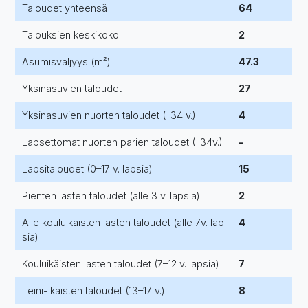
Taloudet yhteensä
64
Talouksien keskikoko
2
Asumisväljyys (m²)
47.3
Yksinasuvien taloudet
27
Yksinasuvien nuorten taloudet (–34 v.)
4
Lapsettomat nuorten parien taloudet (–34v.)
-
Lapsitaloudet (0–17 v. lapsia)
15
Pienten lasten taloudet (alle 3 v. lapsia)
2
Alle kouluikäisten lasten taloudet (alle 7v. lap
4
sia)
Kouluikäisten lasten taloudet (7–12 v. lapsia)
7
Teini-ikäisten taloudet (13–17 v.)
8