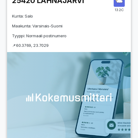
25420
LAHNAJÄRVI
13.2C
Kunta:
Salo
Maakunta:
Varsinais-Suomi
Tyyppi: Normaali postinumero
📌
60.3769
,
23.7029