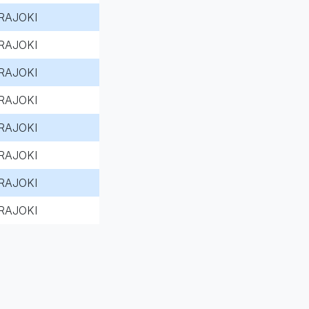
RAJOKI
RAJOKI
RAJOKI
RAJOKI
RAJOKI
RAJOKI
RAJOKI
RAJOKI