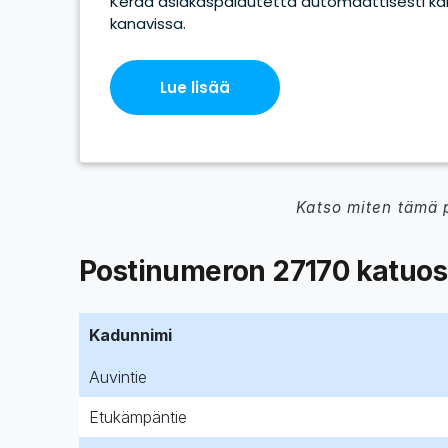
Katso miten tämä 
Postinumeron 27170 katuos
Kadunnimi
Auvintie
Etukämpäntie