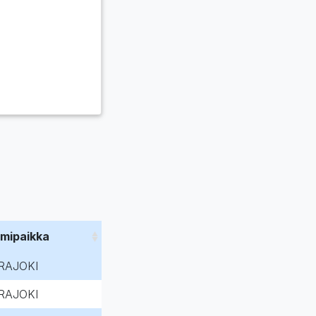
imipaikka
RAJOKI
RAJOKI