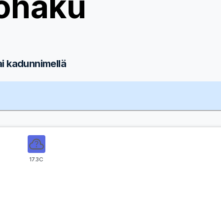
ohaku
ai kadunnimellä
17.3C