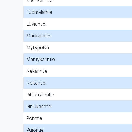
Käenkarintie
Luomelantie
Luviantie
Marikarintie
Myllypolku
Mäntykarintie
Nekarintie
Nokantie
Pihlauksentie
Pihlukarintie
Porintie
Pujontie