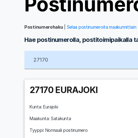
Postinumer
Postinumerohaku
|
Selaa postinumeroita maakunnittain
Hae postinumerolla, postitoimipaikalla t
27170
EURAJOKI
Kunta:
Eurajoki
Maakunta:
Satakunta
Tyyppi: Normaali postinumero