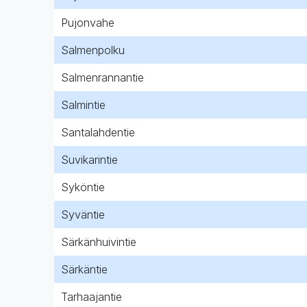
Pujonvahe
Salmenpolku
Salmenrannantie
Salmintie
Santalahdentie
Suvikarintie
Syköntie
Syväntie
Särkänhuivintie
Särkäntie
Tarhaajantie