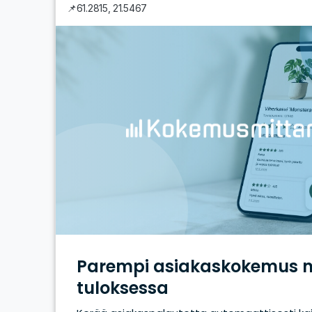
📌
61.2815
,
21.5467