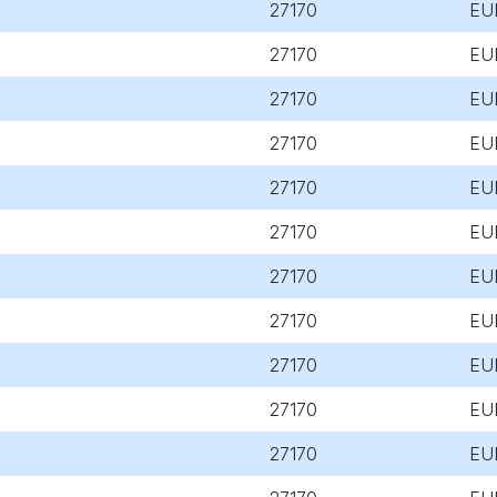
27170
EU
27170
EU
27170
EU
27170
EU
27170
EU
27170
EU
27170
EU
27170
EU
27170
EU
27170
EU
27170
EU