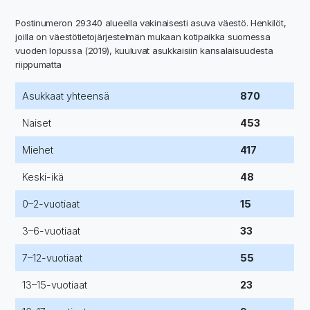
Postinumeron 29340 alueella vakinaisesti asuva väestö. Henkilöt,
joilla on väestötietojärjestelmän mukaan kotipaikka suomessa
vuoden lopussa (2019), kuuluvat asukkaisiin kansalaisuudesta
riippumatta
Asukkaat yhteensä
870
Naiset
453
Miehet
417
Keski-ikä
48
0–2-vuotiaat
15
3–6-vuotiaat
33
7–12-vuotiaat
55
13–15-vuotiaat
23