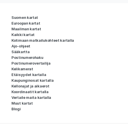
Suomen kartat
Euroopan kartat
Maailman kartat
Kaikki kartat
Kotimaan matkailukohteet kartalla
Ajo-ohjeet
Sääkartta
Postinumerohaku
Postinumerovertailija
Kelikamerat
Etäisyydet kartalla
Kaupunginosat kartalla
Kellonajat ja aikaerot
Koordinaatit kartalla
Vertaile maita kartalla
Muut kartat
Blogi