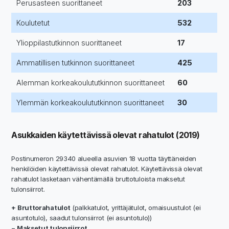
Perusasteen suorittaneet
203
Koulutetut
532
Ylioppilastutkinnon suorittaneet
17
Ammatillisen tutkinnon suorittaneet
425
Alemman korkeakoulututkinnon suorittaneet
60
Ylemmän korkeakoulututkinnon suorittaneet
30
Asukkaiden käytettävissä olevat rahatulot (2019)
Postinumeron 29340 alueella asuvien 18 vuotta täyttäneiden
henkilöiden käytettävissä olevat rahatulot. Käytettävissä olevat
rahatulot lasketaan vähentämällä bruttotuloista maksetut
tulonsiirrot.
+ Bruttorahatulot
(palkkatulot, yrittäjätulot, omaisuustulot (ei
asuntotulo), saadut tulonsiirrot (ei asuntotulo))
− Maksetut tulonsiirrot