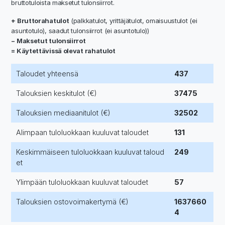
bruttotuloista maksetut tulonsiirrot.
+ Bruttorahatulot
(palkkatulot, yrittäjätulot, omaisuustulot (ei
asuntotulo), saadut tulonsiirrot (ei asuntotulo))
− Maksetut tulonsiirrot
= Käytettävissä olevat rahatulot
Taloudet yhteensä
437
Talouksien keskitulot (€)
37475
Talouksien mediaanitulot (€)
32502
Alimpaan tuloluokkaan kuuluvat taloudet
131
Keskimmäiseen tuloluokkaan kuuluvat taloud
249
et
Ylimpään tuloluokkaan kuuluvat taloudet
57
Talouksien ostovoimakertymä (€)
1637660
4