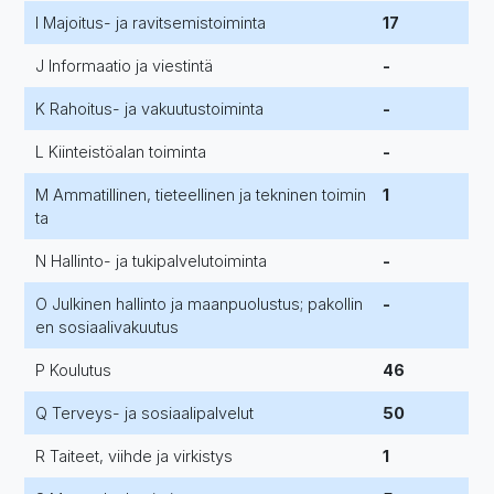
I Majoitus- ja ravitsemistoiminta
17
J Informaatio ja viestintä
-
K Rahoitus- ja vakuutustoiminta
-
L Kiinteistöalan toiminta
-
M Ammatillinen, tieteellinen ja tekninen toimin
1
ta
N Hallinto- ja tukipalvelutoiminta
-
O Julkinen hallinto ja maanpuolustus; pakollin
-
en sosiaalivakuutus
P Koulutus
46
Q Terveys- ja sosiaalipalvelut
50
R Taiteet, viihde ja virkistys
1