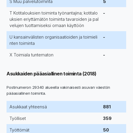
S Muu palvelutoiminta
5
T Kotitalouksien toiminta työnantajina; kotitalo
-
uksien eriyttämätön toiminta tavaroiden ja pal
velujen tuottamiseksi omaan käyttöön
U kansainvälisten organisaatioiden ja toimieli
-
nten toiminta
X Toimiala tuntematon
-
Asukkaiden pääasiallinen toiminta (2018)
Postinumeron 29340 alueella vakinaisesti asuvan väestön
pääasiallinen toiminta.
Asukkaat yhteensä
881
Työlliset
359
Työttömät
50