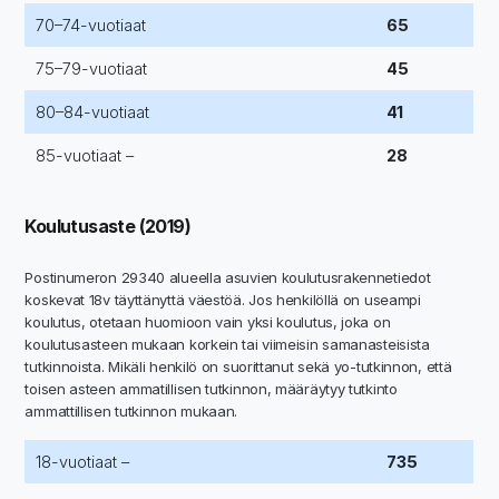
70–74-vuotiaat
65
75–79-vuotiaat
45
80–84-vuotiaat
41
85-vuotiaat –
28
Koulutusaste (2019)
Postinumeron 29340 alueella asuvien koulutusrakennetiedot
koskevat 18v täyttänyttä väestöä. Jos henkilöllä on useampi
koulutus, otetaan huomioon vain yksi koulutus, joka on
koulutusasteen mukaan korkein tai viimeisin samanasteisista
tutkinnoista. Mikäli henkilö on suorittanut sekä yo-tutkinnon, että
toisen asteen ammatillisen tutkinnon, määräytyy tutkinto
ammattillisen tutkinnon mukaan.
18-vuotiaat –
735