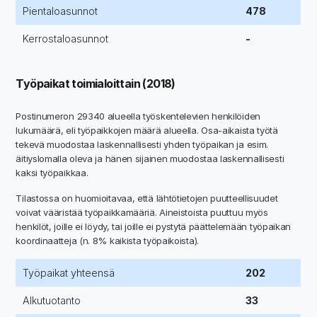
Pientaloasunnot
478
Kerrostaloasunnot
-
Työpaikat toimialoittain (2018)
Postinumeron 29340 alueella työskentelevien henkilöiden
lukumäärä, eli työpaikkojen määrä alueella. Osa-aikaista työtä
tekevä muodostaa laskennallisesti yhden työpaikan ja esim.
äitiyslomalla oleva ja hänen sijainen muodostaa laskennallisesti
kaksi työpaikkaa.
Tilastossa on huomioitavaa, että lähtötietojen puutteellisuudet
voivat vääristää työpaikkamääriä. Aineistoista puuttuu myös
henkilöt, joille ei löydy, tai joille ei pystytä päättelemään työpaikan
koordinaatteja (n. 8% kaikista työpaikoista).
Työpaikat yhteensä
202
Alkutuotanto
33