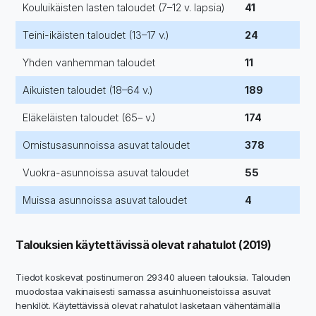
Kouluikäisten lasten taloudet (7–12 v. lapsia)
41
Teini-ikäisten taloudet (13–17 v.)
24
Yhden vanhemman taloudet
11
Aikuisten taloudet (18–64 v.)
189
Eläkeläisten taloudet (65– v.)
174
Omistusasunnoissa asuvat taloudet
378
Vuokra-asunnoissa asuvat taloudet
55
Muissa asunnoissa asuvat taloudet
4
Talouksien käytettävissä olevat rahatulot (2019)
Tiedot koskevat postinumeron 29340 alueen talouksia. Talouden
muodostaa vakinaisesti samassa asuinhuoneistoissa asuvat
henkilöt. Käytettävissä olevat rahatulot lasketaan vähentämällä