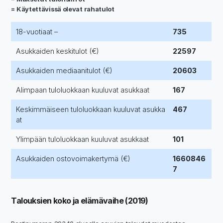
= Käytettävissä olevat rahatulot
18-vuotiaat –
735
Asukkaiden keskitulot (€)
22597
Asukkaiden mediaanitulot (€)
20603
Alimpaan tuloluokkaan kuuluvat asukkaat
167
Keskimmäiseen tuloluokkaan kuuluvat asukka
467
at
Ylimpään tuloluokkaan kuuluvat asukkaat
101
Asukkaiden ostovoimakertymä (€)
1660846
7
Talouksien koko ja elämävaihe (2019)