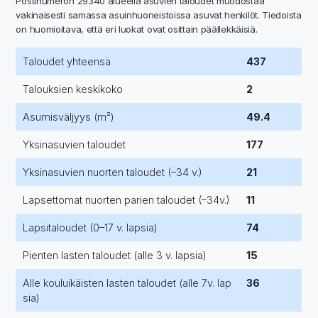
Postinumeron 29340 alueella asuvien taloudet muodostaa
vakinaisesti samassa asuinhuoneistoissa asuvat henkilöt. Tiedoista
on huomioitava, että eri luokat ovat osittain päällekkäisiä.
Taloudet yhteensä
437
Talouksien keskikoko
2
Asumisväljyys (m²)
49.4
Yksinasuvien taloudet
177
Yksinasuvien nuorten taloudet (–34 v.)
21
Lapsettomat nuorten parien taloudet (–34v.)
11
Lapsitaloudet (0–17 v. lapsia)
74
Pienten lasten taloudet (alle 3 v. lapsia)
15
Alle kouluikäisten lasten taloudet (alle 7v. lap
36
sia)