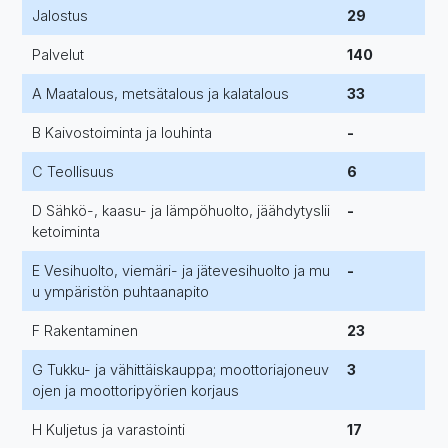
Jalostus
29
Palvelut
140
A Maatalous, metsätalous ja kalatalous
33
B Kaivostoiminta ja louhinta
-
C Teollisuus
6
D Sähkö-, kaasu- ja lämpöhuolto, jäähdytyslii
-
ketoiminta
E Vesihuolto, viemäri- ja jätevesihuolto ja mu
-
u ympäristön puhtaanapito
F Rakentaminen
23
G Tukku- ja vähittäiskauppa; moottoriajoneuv
3
ojen ja moottoripyörien korjaus
H Kuljetus ja varastointi
17