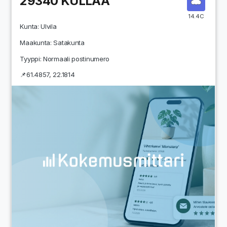
29340
KULLAA
14.4C
Kunta:
Ulvila
Maakunta:
Satakunta
Tyyppi: Normaali postinumero
📌
61.4857
,
22.1814