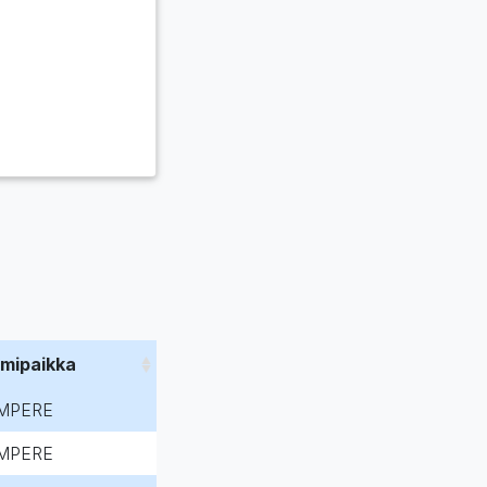
imipaikka
MPERE
MPERE