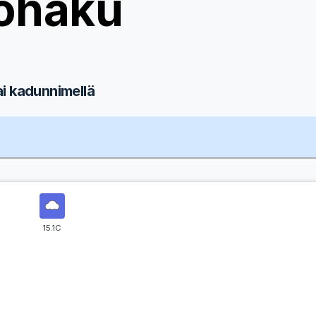
ohaku
ai kadunnimellä
15.1C