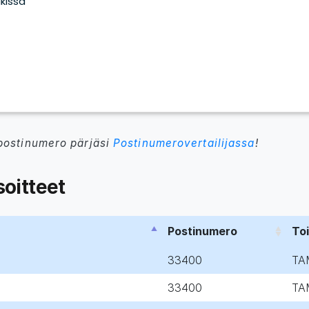
postinumero pärjäsi
Postinumerovertailijassa
!
oitteet
Postinumero
To
33400
TA
33400
TA