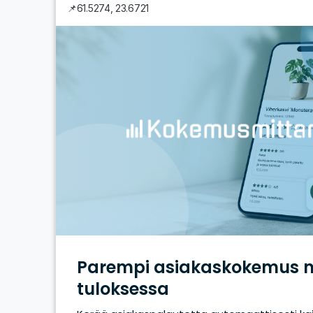
📌
61.5274
,
23.6721