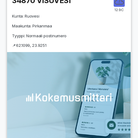
34870
VISUVESI
12.9C
Kunta:
Ruovesi
Maakunta:
Pirkanmaa
Tyyppi: Normaali postinumero
📌
62.1099
,
23.9251