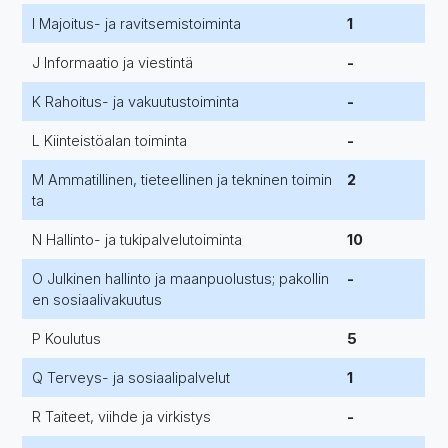
I Majoitus- ja ravitsemistoiminta
1
J Informaatio ja viestintä
-
K Rahoitus- ja vakuutustoiminta
-
L Kiinteistöalan toiminta
-
M Ammatillinen, tieteellinen ja tekninen toimin
2
ta
N Hallinto- ja tukipalvelutoiminta
10
O Julkinen hallinto ja maanpuolustus; pakollin
-
en sosiaalivakuutus
P Koulutus
5
Q Terveys- ja sosiaalipalvelut
1
R Taiteet, viihde ja virkistys
-