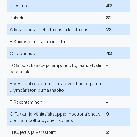
Jalostus
42
Palvelut
31
A Maatalous, metsätalous ja kalatalous
22
B Kaivostoiminta ja louhinta
-
C Teollisuus
42
D Sähkö-, kaasu- ja lämpöhuolto, jäähdytyslii
-
ketoiminta
E Vesihuolto, viemäri- ja jätevesihuolto ja mu
-
u ympäristön puhtaanapito
F Rakentaminen
-
G Tukku- ja vähittäiskauppa; moottoriajoneuv
9
ojen ja moottoripyörien korjaus
H Kuljetus ja varastointi
2