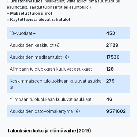
+ Bruttorahatulot
(palkkatulot, yrittäjätulot, omaisuustulot (ei
asuntotulo), saadut tulonsiirrot (ei asuntotulo))
− Maksetut tulonsiirrot
= Käytettävissä olevat rahatulot
18-vuotiaat –
453
Asukkaiden keskitulot (€)
21129
Asukkaiden mediaanitulot (€)
17530
Alimpaan tuloluokkaan kuuluvat asukkaat
128
Keskimmäiseen tuloluokkaan kuuluvat asukka
279
at
Ylimpään tuloluokkaan kuuluvat asukkaat
46
Asukkaiden ostovoimakertymä (€)
9571602
Talouksien koko ja elämävaihe (2019)