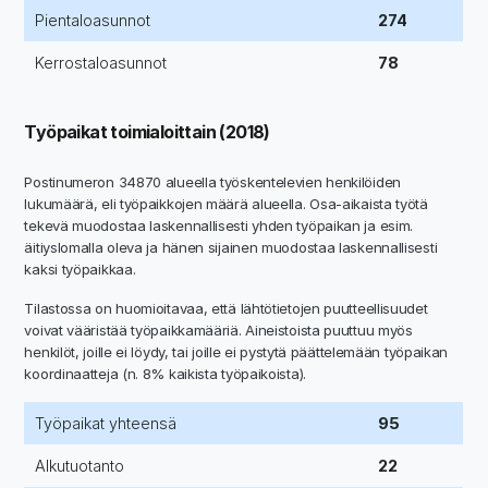
Pientaloasunnot
274
Kerrostaloasunnot
78
Työpaikat toimialoittain (2018)
Postinumeron 34870 alueella työskentelevien henkilöiden
lukumäärä, eli työpaikkojen määrä alueella. Osa-aikaista työtä
tekevä muodostaa laskennallisesti yhden työpaikan ja esim.
äitiyslomalla oleva ja hänen sijainen muodostaa laskennallisesti
kaksi työpaikkaa.
Tilastossa on huomioitavaa, että lähtötietojen puutteellisuudet
voivat vääristää työpaikkamääriä. Aineistoista puuttuu myös
henkilöt, joille ei löydy, tai joille ei pystytä päättelemään työpaikan
koordinaatteja (n. 8% kaikista työpaikoista).
Työpaikat yhteensä
95
Alkutuotanto
22