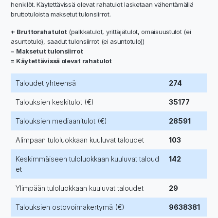
henkilöt. Käytettävissä olevat rahatulot lasketaan vähentämällä
bruttotuloista maksetut tulonsiirrot.
+ Bruttorahatulot
(palkkatulot, yrittäjätulot, omaisuustulot (ei
asuntotulo), saadut tulonsiirrot (ei asuntotulo))
− Maksetut tulonsiirrot
= Käytettävissä olevat rahatulot
Taloudet yhteensä
274
Talouksien keskitulot (€)
35177
Talouksien mediaanitulot (€)
28591
Alimpaan tuloluokkaan kuuluvat taloudet
103
Keskimmäiseen tuloluokkaan kuuluvat taloud
142
et
Ylimpään tuloluokkaan kuuluvat taloudet
29
Talouksien ostovoimakertymä (€)
9638381