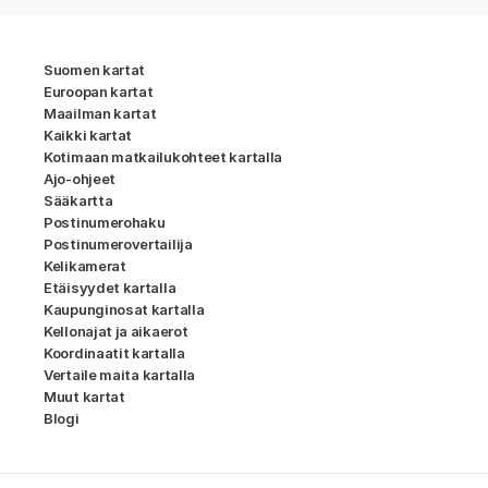
Suomen kartat
Euroopan kartat
Maailman kartat
Kaikki kartat
Kotimaan matkailukohteet kartalla
Ajo-ohjeet
Sääkartta
Postinumerohaku
Postinumerovertailija
Kelikamerat
Etäisyydet kartalla
Kaupunginosat kartalla
Kellonajat ja aikaerot
Koordinaatit kartalla
Vertaile maita kartalla
Muut kartat
Blogi