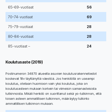
65–69-vuotiaat
56
70–74-vuotiaat
69
75–79-vuotiaat
28
80–84-vuotiaat
28
85-vuotiaat –
24
Koulutusaste (2019)
Postinumeron 34870 alueella asuvien koulutusrakennetiedot
koskevat 18v täyttänyttä väestöä. Jos henkilöllä on useampi
koulutus, otetaan huomioon vain yksi koulutus, joka on
koulutusasteen mukaan korkein tai viimeisin samanasteisista
tutkinnoista. Mikäli henkilö on suorittanut sekä yo-tutkinnon, että
toisen asteen ammatillisen tutkinnon, määräytyy tutkinto
ammattillisen tutkinnon mukaan.