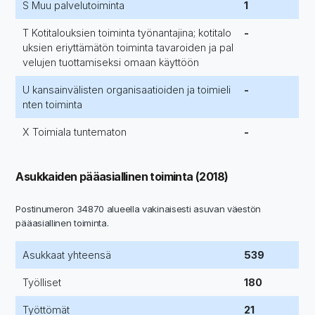
S Muu palvelutoiminta
1
T Kotitalouksien toiminta työnantajina; kotitalo
-
uksien eriyttämätön toiminta tavaroiden ja pal
velujen tuottamiseksi omaan käyttöön
U kansainvälisten organisaatioiden ja toimieli
-
nten toiminta
X Toimiala tuntematon
-
Asukkaiden pääasiallinen toiminta (2018)
Postinumeron 34870 alueella vakinaisesti asuvan väestön
pääasiallinen toiminta.
Asukkaat yhteensä
539
Työlliset
180
Työttömät
21