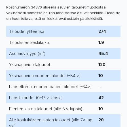
Postinumeron 34870 alueella asuvien taloudet muodostaa
vakinaisesti samassa asuinhuoneistoissa asuvat henkilöt. Tiedoista
on huomioitava, että eri luokat ovat osittain päällekkäisiä.
Taloudet yhteensä
274
Talouksien keskikoko
1.9
Asumisväljyys (m²)
45.4
Yksinasuvien taloudet
120
Yksinasuvien nuorten taloudet (–34 v.)
10
Lapsettomat nuorten parien taloudet (–34v.)
-
Lapsitaloudet (0–17 v. lapsia)
42
Pienten lasten taloudet (alle 3 v. lapsia)
10
Alle kouluikäisten lasten taloudet (alle 7v. lap
20
sia)