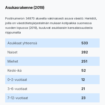
Asukasrakenne (2019)
Postinumeron 34870 alueella vakinaisesti asuva väestö. Henkilöt,
joilla on väestötietojärjestelmän mukaan kotipaikka suomessa
vuoden lopussa (2019), kuuluvat asukkaisiin kansalaisuudesta
riippumatta
Asukkaat yhteensä
533
Naiset
282
Miehet
251
Keski-ikä
52
0–2-vuotiaat
12
3–6-vuotiaat
21
7–12-vuotiaat
23