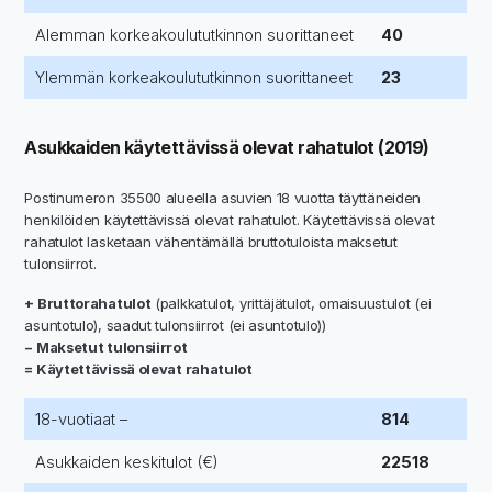
Alemman korkeakoulututkinnon suorittaneet
40
Ylemmän korkeakoulututkinnon suorittaneet
23
Asukkaiden käytettävissä olevat rahatulot (2019)
Postinumeron 35500 alueella asuvien 18 vuotta täyttäneiden
henkilöiden käytettävissä olevat rahatulot. Käytettävissä olevat
rahatulot lasketaan vähentämällä bruttotuloista maksetut
tulonsiirrot.
+ Bruttorahatulot
(palkkatulot, yrittäjätulot, omaisuustulot (ei
asuntotulo), saadut tulonsiirrot (ei asuntotulo))
− Maksetut tulonsiirrot
= Käytettävissä olevat rahatulot
18-vuotiaat –
814
Asukkaiden keskitulot (€)
22518