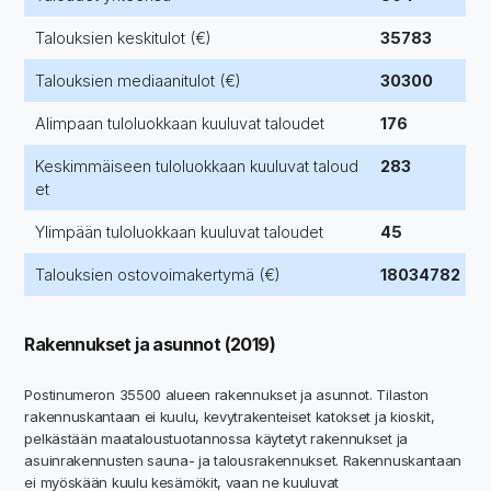
Talouksien keskitulot (€)
35783
Talouksien mediaanitulot (€)
30300
Alimpaan tuloluokkaan kuuluvat taloudet
176
Keskimmäiseen tuloluokkaan kuuluvat taloud
283
et
Ylimpään tuloluokkaan kuuluvat taloudet
45
Talouksien ostovoimakertymä (€)
18034782
Rakennukset ja asunnot (2019)
Postinumeron 35500 alueen rakennukset ja asunnot. Tilaston
rakennuskantaan ei kuulu, kevytrakenteiset katokset ja kioskit,
pelkästään maataloustuotannossa käytetyt rakennukset ja
asuinrakennusten sauna- ja talousrakennukset. Rakennuskantaan
ei myöskään kuulu kesämökit, vaan ne kuuluvat