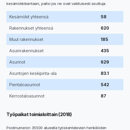
kesämökkikantaan, paitsi jos ne ovat vakituisesti asuttuja.
Kesämökit yhteensä
58
Rakennukset yhteensä
620
Muut rakennukset
185
Asuinrakennukset
435
Asunnot
629
Asuntojen keskipinta-ala
83.1
Pientaloasunnot
542
Kerrostaloasunnot
87
Työpaikat toimialoittain (2018)
Postinumeron 35500 alueella työskentelevien henkilöiden