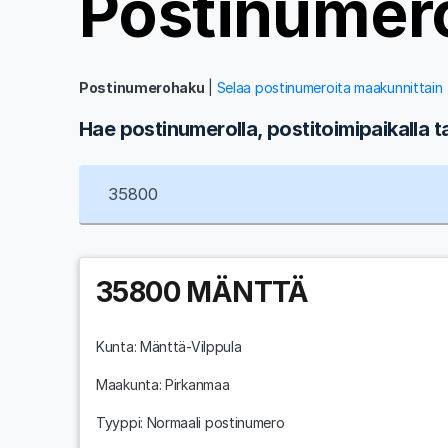
Postinumer
Postinumerohaku
|
Selaa postinumeroita maakunnittain
Hae postinumerolla, postitoimipaikalla t
35800
MÄNTTÄ
Kunta:
Mänttä-Vilppula
Maakunta:
Pirkanmaa
Tyyppi: Normaali postinumero