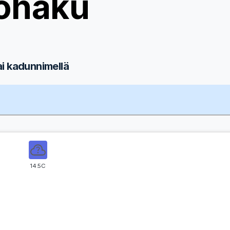
ohaku
ai kadunnimellä
14.5C