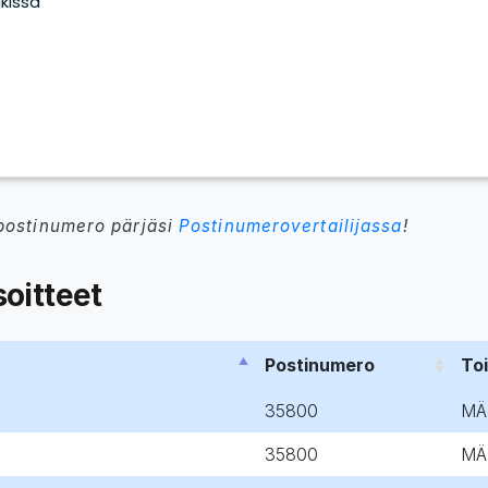
postinumero pärjäsi
Postinumerovertailijassa
!
oitteet
Postinumero
To
35800
MÄ
35800
MÄ