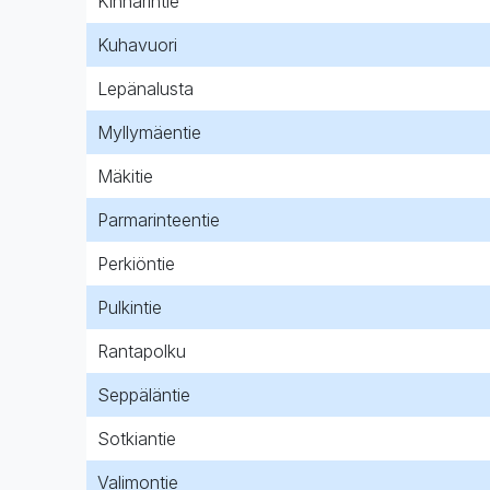
Kinnarintie
Kuhavuori
Lepänalusta
Myllymäentie
Mäkitie
Parmarinteentie
Perkiöntie
Pulkintie
Rantapolku
Seppäläntie
Sotkiantie
Valimontie