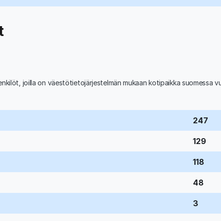
t
nkilöt, joilla on väestötietojärjestelmän mukaan kotipaikka suomessa 
247
129
118
48
3