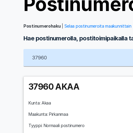
Postinumer
Postinumerohaku
|
Selaa postinumeroita maakunnittain
Hae postinumerolla, postitoimipaikalla t
37960
AKAA
Kunta:
Akaa
Maakunta:
Pirkanmaa
Tyyppi: Normaali postinumero