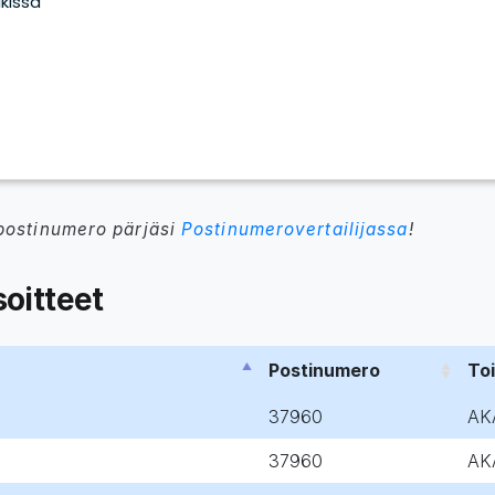
postinumero pärjäsi
Postinumerovertailijassa
!
oitteet
Postinumero
To
37960
AK
37960
AK