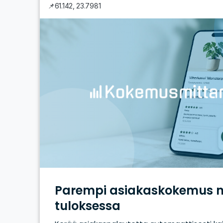
📌
61.142
,
23.7981