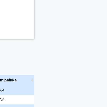
imipaikka
AA
AA