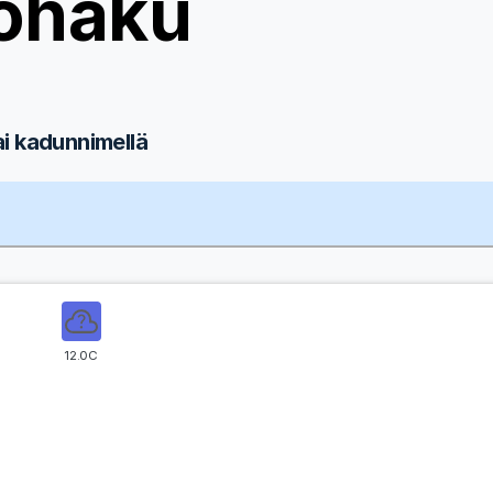
ohaku
ai kadunnimellä
12.0C