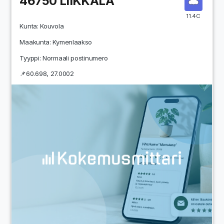
46750
LIIKKALA
11.4C
Kunta:
Kouvola
Maakunta:
Kymenlaakso
Tyyppi: Normaali postinumero
📌
60.698
,
27.0002