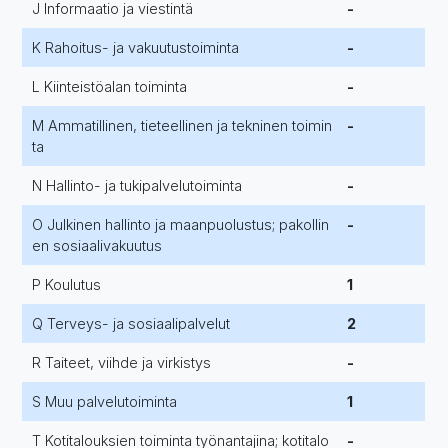
J Informaatio ja viestintä
-
K Rahoitus- ja vakuutustoiminta
-
L Kiinteistöalan toiminta
-
M Ammatillinen, tieteellinen ja tekninen toimin
-
ta
N Hallinto- ja tukipalvelutoiminta
-
O Julkinen hallinto ja maanpuolustus; pakollin
-
en sosiaalivakuutus
P Koulutus
1
Q Terveys- ja sosiaalipalvelut
2
R Taiteet, viihde ja virkistys
-
S Muu palvelutoiminta
1
T Kotitalouksien toiminta työnantajina; kotitalo
-