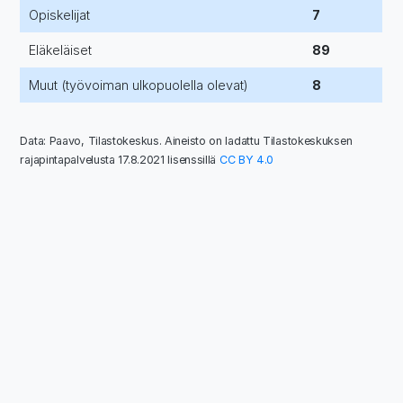
Opiskelijat
7
Eläkeläiset
89
Muut (työvoiman ulkopuolella olevat)
8
Data: Paavo, Tilastokeskus. Aineisto on ladattu Tilastokeskuksen
rajapintapalvelusta 17.8.2021 lisenssillä
CC BY 4.0