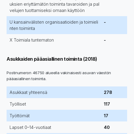
uksien eriyttämätön toiminta tavaroiden ja pal
velujen tuottamiseksi omaan käyttöön
U kansainvälisten organisaatioiden ja toimieli
-
nten toiminta
X Toimiala tuntematon
-
Asukkaiden pääasiallinen toiminta (2018)
Postinumeron 46750 alueella vakinaisesti asuvan väestön
pääasiallinen toiminta.
Asukkaat yhteensä
278
Työlliset
117
Työttömät
17
Lapset 0–14-vuotiaat
40