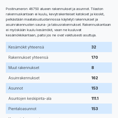
Postinumeron 46750 alueen rakennukset ja asunnot. Tilaston
rakennuskantaan ei kuulu, kevytrakenteiset katokset ja kioskit,
pelkästään maataloustuotannossa käytetyt rakennukset ja
asuinrakennusten sauna- ja talousrakennukset. Rakennuskantaan
ei myöskään kuulu kesämökit, vaan ne kuuluvat
kesämökkikantaan, paitsi jos ne ovat vakituisesti asuttuja.
Kesämökit yhteensä
32
Rakennukset yhteensä
170
Muut rakennukset
8
Asuinrakennukset
162
Asunnot
153
Asuntojen keskipinta-ala
111.1
Pientaloasunnot
153