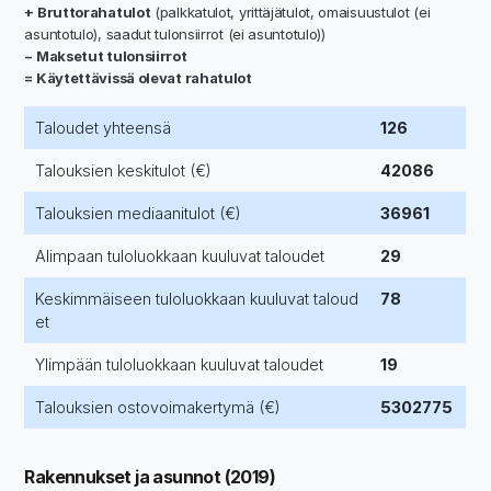
+ Bruttorahatulot
(palkkatulot, yrittäjätulot, omaisuustulot (ei
asuntotulo), saadut tulonsiirrot (ei asuntotulo))
− Maksetut tulonsiirrot
= Käytettävissä olevat rahatulot
Taloudet yhteensä
126
Talouksien keskitulot (€)
42086
Talouksien mediaanitulot (€)
36961
Alimpaan tuloluokkaan kuuluvat taloudet
29
Keskimmäiseen tuloluokkaan kuuluvat taloud
78
et
Ylimpään tuloluokkaan kuuluvat taloudet
19
Talouksien ostovoimakertymä (€)
5302775
Rakennukset ja asunnot (2019)