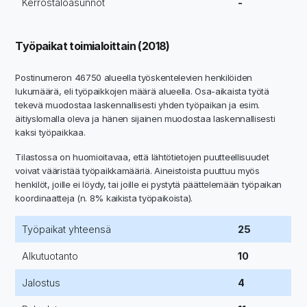
Kerrostaloasunnot
-
Työpaikat toimialoittain (2018)
Postinumeron 46750 alueella työskentelevien henkilöiden
lukumäärä, eli työpaikkojen määrä alueella. Osa-aikaista työtä
tekevä muodostaa laskennallisesti yhden työpaikan ja esim.
äitiyslomalla oleva ja hänen sijainen muodostaa laskennallisesti
kaksi työpaikkaa.
Tilastossa on huomioitavaa, että lähtötietojen puutteellisuudet
voivat vääristää työpaikkamääriä. Aineistoista puuttuu myös
henkilöt, joille ei löydy, tai joille ei pystytä päättelemään työpaikan
koordinaatteja (n. 8% kaikista työpaikoista).
Työpaikat yhteensä
25
Alkutuotanto
10
Jalostus
4