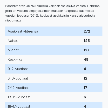
Postinumeron 46750 alueella vakinaisesti asuva väestö. Henkilöt,
joilla on väestötietojärjestelmän mukaan kotipaikka suomessa
vuoden lopussa (2019), kuuluvat asukkaisiin kansalaisuudesta
riippumatta
Asukkaat yhteensä
272
Naiset
145
Miehet
127
Keski-ikä
49
0–2-vuotiaat
4
3–6-vuotiaat
12
7–12-vuotiaat
17
13–15-vuotiaat
6
16–17-vuotiaat
4