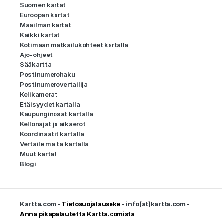
Suomen kartat
Euroopan kartat
Maailman kartat
Kaikki kartat
Kotimaan matkailukohteet kartalla
Ajo-ohjeet
Sääkartta
Postinumerohaku
Postinumerovertailija
Kelikamerat
Etäisyydet kartalla
Kaupunginosat kartalla
Kellonajat ja aikaerot
Koordinaatit kartalla
Vertaile maita kartalla
Muut kartat
Blogi
Kartta.com -
Tietosuojalauseke
- info(at)kartta.com -
Anna pikapalautetta Kartta.comista