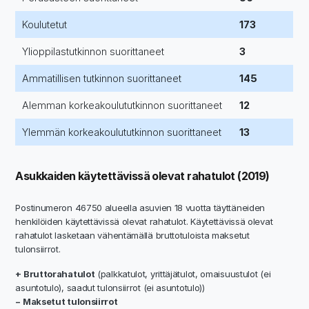
Koulutetut
173
Ylioppilastutkinnon suorittaneet
3
Ammatillisen tutkinnon suorittaneet
145
Alemman korkeakoulututkinnon suorittaneet
12
Ylemmän korkeakoulututkinnon suorittaneet
13
Asukkaiden käytettävissä olevat rahatulot (2019)
Postinumeron 46750 alueella asuvien 18 vuotta täyttäneiden
henkilöiden käytettävissä olevat rahatulot. Käytettävissä olevat
rahatulot lasketaan vähentämällä bruttotuloista maksetut
tulonsiirrot.
+ Bruttorahatulot
(palkkatulot, yrittäjätulot, omaisuustulot (ei
asuntotulo), saadut tulonsiirrot (ei asuntotulo))
− Maksetut tulonsiirrot