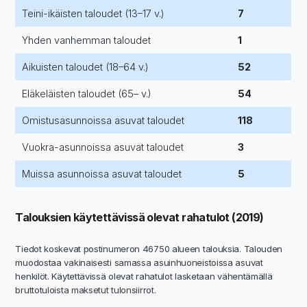
Teini-ikäisten taloudet (13–17 v.)
7
Yhden vanhemman taloudet
1
Aikuisten taloudet (18–64 v.)
52
Eläkeläisten taloudet (65– v.)
54
Omistusasunnoissa asuvat taloudet
118
Vuokra-asunnoissa asuvat taloudet
3
Muissa asunnoissa asuvat taloudet
5
Talouksien käytettävissä olevat rahatulot (2019)
Tiedot koskevat postinumeron 46750 alueen talouksia. Talouden
muodostaa vakinaisesti samassa asuinhuoneistoissa asuvat
henkilöt. Käytettävissä olevat rahatulot lasketaan vähentämällä
bruttotuloista maksetut tulonsiirrot.