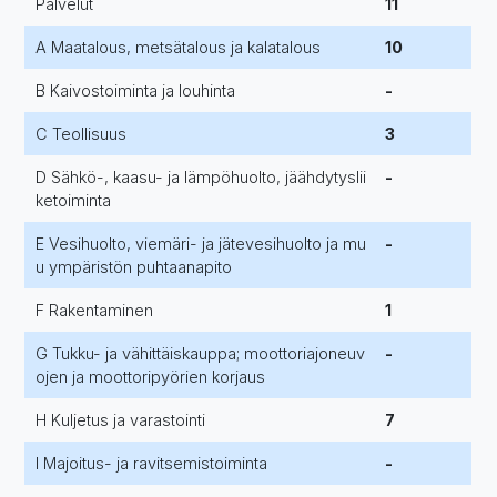
Palvelut
11
A Maatalous, metsätalous ja kalatalous
10
B Kaivostoiminta ja louhinta
-
C Teollisuus
3
D Sähkö-, kaasu- ja lämpöhuolto, jäähdytyslii
-
ketoiminta
E Vesihuolto, viemäri- ja jätevesihuolto ja mu
-
u ympäristön puhtaanapito
F Rakentaminen
1
G Tukku- ja vähittäiskauppa; moottoriajoneuv
-
ojen ja moottoripyörien korjaus
H Kuljetus ja varastointi
7
I Majoitus- ja ravitsemistoiminta
-