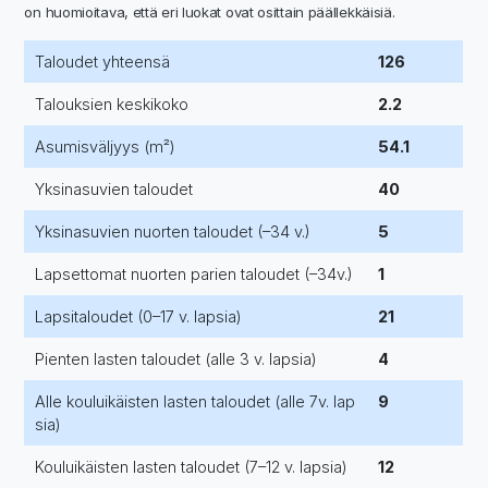
on huomioitava, että eri luokat ovat osittain päällekkäisiä.
Taloudet yhteensä
126
Talouksien keskikoko
2.2
Asumisväljyys (m²)
54.1
Yksinasuvien taloudet
40
Yksinasuvien nuorten taloudet (–34 v.)
5
Lapsettomat nuorten parien taloudet (–34v.)
1
Lapsitaloudet (0–17 v. lapsia)
21
Pienten lasten taloudet (alle 3 v. lapsia)
4
Alle kouluikäisten lasten taloudet (alle 7v. lap
9
sia)
Kouluikäisten lasten taloudet (7–12 v. lapsia)
12