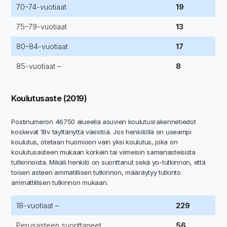
70–74-vuotiaat
19
75–79-vuotiaat
13
80–84-vuotiaat
17
85-vuotiaat –
8
Koulutusaste (2019)
Postinumeron 46750 alueella asuvien koulutusrakennetiedot
koskevat 18v täyttänyttä väestöä. Jos henkilöllä on useampi
koulutus, otetaan huomioon vain yksi koulutus, joka on
koulutusasteen mukaan korkein tai viimeisin samanasteisista
tutkinnoista. Mikäli henkilö on suorittanut sekä yo-tutkinnon, että
toisen asteen ammatillisen tutkinnon, määräytyy tutkinto
ammattillisen tutkinnon mukaan.
18-vuotiaat –
229
Perusasteen suorittaneet
56