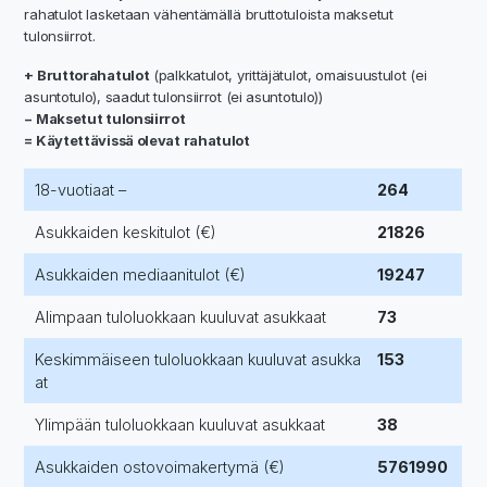
rahatulot lasketaan vähentämällä bruttotuloista maksetut
tulonsiirrot.
+ Bruttorahatulot
(palkkatulot, yrittäjätulot, omaisuustulot (ei
asuntotulo), saadut tulonsiirrot (ei asuntotulo))
− Maksetut tulonsiirrot
= Käytettävissä olevat rahatulot
18-vuotiaat –
264
Asukkaiden keskitulot (€)
21826
Asukkaiden mediaanitulot (€)
19247
Alimpaan tuloluokkaan kuuluvat asukkaat
73
Keskimmäiseen tuloluokkaan kuuluvat asukka
153
at
Ylimpään tuloluokkaan kuuluvat asukkaat
38
Asukkaiden ostovoimakertymä (€)
5761990