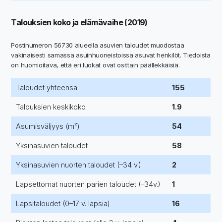
Talouksien koko ja elämävaihe (2019)
Postinumeron 56730 alueella asuvien taloudet muodostaa
vakinaisesti samassa asuinhuoneistoissa asuvat henkilöt. Tiedoista
on huomioitava, että eri luokat ovat osittain päällekkäisiä.
Taloudet yhteensä
155
Talouksien keskikoko
1.9
Asumisväljyys (m²)
54
Yksinasuvien taloudet
58
Yksinasuvien nuorten taloudet (–34 v.)
2
Lapsettomat nuorten parien taloudet (–34v.)
1
Lapsitaloudet (0–17 v. lapsia)
16