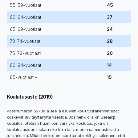
55–59-vuotiaat
45
60–64-vuotiaat
37
65–69-vuotiaat
24
70–74-vuotiaat
28
75–79-vuotiaat
20
80–84-vuotiaat
14
85-vuotiaat –
15
Koulutusaste (2019)
Postinumeron 56730 alueella asuvien koulutusrakennetiedot
koskevat 18v täyttänyttä väestöä. Jos henkilöllä on useampi
koulutus, otetaan huomioon vain yksi koulutus, joka on
koulutusasteen mukaan korkein tai viimeisin samanasteisista
tutkinnoista. Mikäli henkilö on suorittanut sekä yo-tutkinnon, että