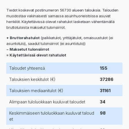
Tiedot koskevat postinumeron 56730 alueen talouksia. Talouden
muodostaa vakinaisesti samassa asuinhuoneistoissa asuvat
henkilöt. Käytettävissä olevat rahatulot lasketaan vähentämällä
bruttotuloista maksetut tulonsiirrot.
+ Bruttorahatulot
(palkkatulot, yrittäjätulot, omaisuustulot (ei
asuntotulo), saadut tulonsiirrot (ei asuntotulo))
− Maksetut tulonsiirrot
= Käytettävissä olevat rahatulot
Taloudet yhteensä
155
Talouksien keskitulot (€)
37286
Talouksien mediaanitulot (€)
31161
Alimpaan tuloluokkaan kuuluvat taloudet
34
Keskimmäiseen tuloluokkaan kuuluvat taloud
98
et