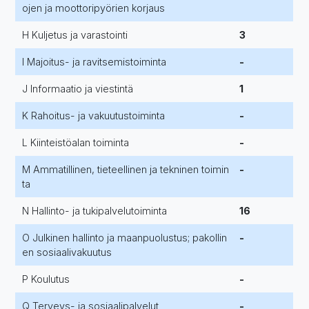
ojen ja moottoripyörien korjaus
H Kuljetus ja varastointi
3
I Majoitus- ja ravitsemistoiminta
-
J Informaatio ja viestintä
1
K Rahoitus- ja vakuutustoiminta
-
L Kiinteistöalan toiminta
-
M Ammatillinen, tieteellinen ja tekninen toimin
-
ta
N Hallinto- ja tukipalvelutoiminta
16
O Julkinen hallinto ja maanpuolustus; pakollin
-
en sosiaalivakuutus
P Koulutus
-
Q Terveys- ja sosiaalipalvelut
-