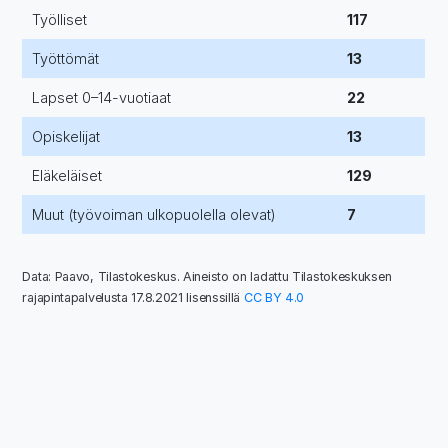
Työlliset
117
Työttömät
13
Lapset 0–14-vuotiaat
22
Opiskelijat
13
Eläkeläiset
129
Muut (työvoiman ulkopuolella olevat)
7
Data: Paavo, Tilastokeskus. Aineisto on ladattu Tilastokeskuksen
rajapintapalvelusta 17.8.2021 lisenssillä
CC BY 4.0