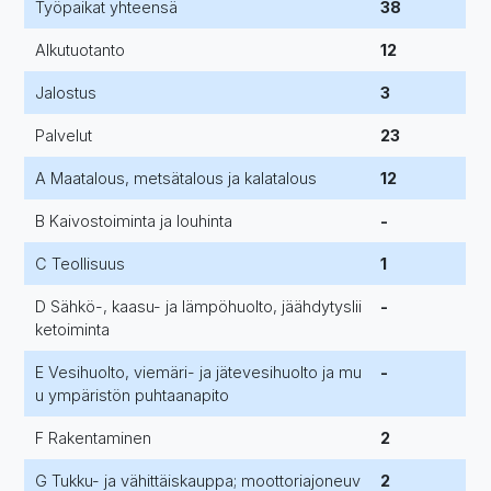
Työpaikat yhteensä
38
Alkutuotanto
12
Jalostus
3
Palvelut
23
A Maatalous, metsätalous ja kalatalous
12
B Kaivostoiminta ja louhinta
-
C Teollisuus
1
D Sähkö-, kaasu- ja lämpöhuolto, jäähdytyslii
-
ketoiminta
E Vesihuolto, viemäri- ja jätevesihuolto ja mu
-
u ympäristön puhtaanapito
F Rakentaminen
2
G Tukku- ja vähittäiskauppa; moottoriajoneuv
2