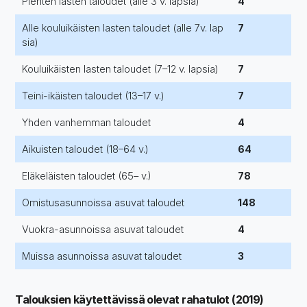
Pienten lasten taloudet (alle 3 v. lapsia)
4
Alle kouluikäisten lasten taloudet (alle 7v. lap
7
sia)
Kouluikäisten lasten taloudet (7–12 v. lapsia)
7
Teini-ikäisten taloudet (13–17 v.)
7
Yhden vanhemman taloudet
4
Aikuisten taloudet (18–64 v.)
64
Eläkeläisten taloudet (65– v.)
78
Omistusasunnoissa asuvat taloudet
148
Vuokra-asunnoissa asuvat taloudet
4
Muissa asunnoissa asuvat taloudet
3
Talouksien käytettävissä olevat rahatulot (2019)