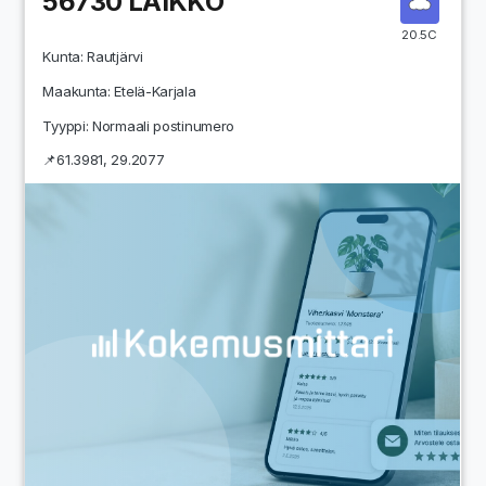
56730
LAIKKO
20.5C
Kunta:
Rautjärvi
Maakunta:
Etelä-Karjala
Tyyppi: Normaali postinumero
📌
61.3981
,
29.2077