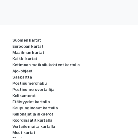
Suomen kartat
Euroopan kartat
Maailman kartat
Kaikki kartat
Kotimaan matkailukohteet kartalla
Ajo-ohjeet
Sääkartta
Postinumerohaku
Postinumerovertailija
Kelikamerat
Etäisyydet kartalla
Kaupunginosat kartalla
Kellonajat ja aikaerot
Koordinaatit kartalla
Vertaile maita kartalla
Muut kartat