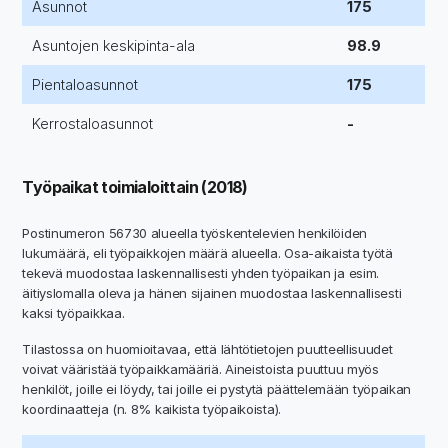
Asunnot
175
Asuntojen keskipinta-ala
98.9
Pientaloasunnot
175
Kerrostaloasunnot
-
Työpaikat toimialoittain (2018)
Postinumeron 56730 alueella työskentelevien henkilöiden
lukumäärä, eli työpaikkojen määrä alueella. Osa-aikaista työtä
tekevä muodostaa laskennallisesti yhden työpaikan ja esim.
äitiyslomalla oleva ja hänen sijainen muodostaa laskennallisesti
kaksi työpaikkaa.
Tilastossa on huomioitavaa, että lähtötietojen puutteellisuudet
voivat vääristää työpaikkamääriä. Aineistoista puuttuu myös
henkilöt, joille ei löydy, tai joille ei pystytä päättelemään työpaikan
koordinaatteja (n. 8% kaikista työpaikoista).