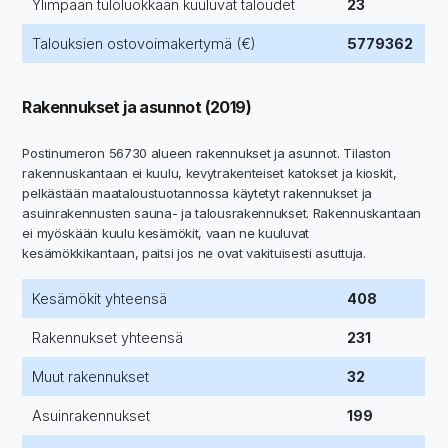
Ylimpään tuloluokkaan kuuluvat taloudet
23
Talouksien ostovoimakertymä (€)
5779362
Rakennukset ja asunnot (2019)
Postinumeron 56730 alueen rakennukset ja asunnot. Tilaston
rakennuskantaan ei kuulu, kevytrakenteiset katokset ja kioskit,
pelkästään maataloustuotannossa käytetyt rakennukset ja
asuinrakennusten sauna- ja talousrakennukset. Rakennuskantaan
ei myöskään kuulu kesämökit, vaan ne kuuluvat
kesämökkikantaan, paitsi jos ne ovat vakituisesti asuttuja.
Kesämökit yhteensä
408
Rakennukset yhteensä
231
Muut rakennukset
32
Asuinrakennukset
199