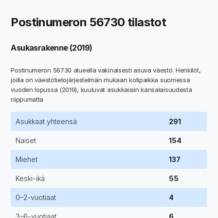
Postinumeron 56730 tilastot
Asukasrakenne (2019)
Postinumeron 56730 alueella vakinaisesti asuva väestö. Henkilöt,
joilla on väestötietojärjestelmän mukaan kotipaikka suomessa
vuoden lopussa (2019), kuuluvat asukkaisiin kansalaisuudesta
riippumatta
Asukkaat yhteensä
291
Naiset
154
Miehet
137
Keski-ikä
55
0–2-vuotiaat
4
3–6-vuotiaat
6