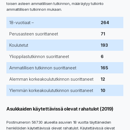
toisen asteen ammatillisen tutkinnon, määräytyy tutkinto
ammattillisen tutkinnon mukaan.
18-vuotiaat –
264
Perusasteen suorittaneet
71
Koulutetut
193
Ylioppilastutkinnon suorittaneet
6
Ammatillisen tutkinnon suorittaneet
165
Alemman korkeakoulututkinnon suorittaneet
12
Ylemmän korkeakoulututkinnon suorittaneet
10
Asukkaiden käytettävissä olevat rahatulot (2019)
Postinumeron 56730 alueella asuvien 18 vuotta täyttäneiden
henkilöiden käytettävissä olevat rahatulot. Käytettävissä olevat