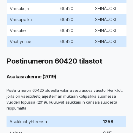
Varsakuja
60420
SEINÄJOKI
Varsapolku
60420
SEINÄJOKI
Varsatie
60420
SEINÄJOKI
Väättyrintie
60420
SEINÄJOKI
Postinumeron 60420 tilastot
Asukasrakenne (2019)
Postinumeron 60420 alueella vakinaisesti asuva väestö. Henkilöt,
joilla on väestötietojärjestelmän mukaan kotipaikka suomessa
vuoden lopussa (2019), kuuluvat asukkaisiin kansalaisuudesta
riippumatta
Asukkaat yhteensä
1258