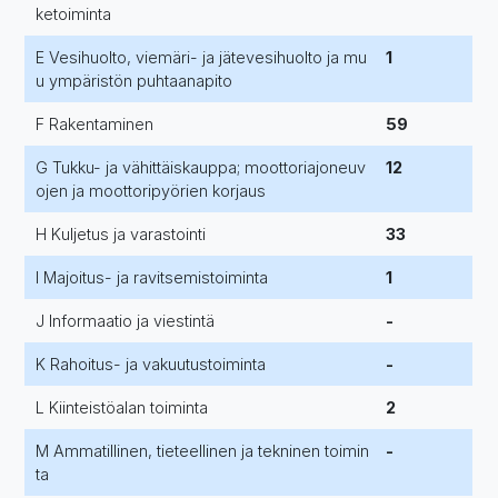
ketoiminta
E Vesihuolto, viemäri- ja jätevesihuolto ja mu
1
u ympäristön puhtaanapito
F Rakentaminen
59
G Tukku- ja vähittäiskauppa; moottoriajoneuv
12
ojen ja moottoripyörien korjaus
H Kuljetus ja varastointi
33
I Majoitus- ja ravitsemistoiminta
1
J Informaatio ja viestintä
-
K Rahoitus- ja vakuutustoiminta
-
L Kiinteistöalan toiminta
2
M Ammatillinen, tieteellinen ja tekninen toimin
-
ta