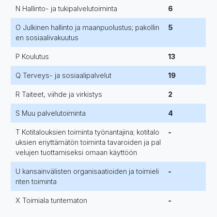
N Hallinto- ja tukipalvelutoiminta
6
O Julkinen hallinto ja maanpuolustus; pakollin
5
en sosiaalivakuutus
P Koulutus
13
Q Terveys- ja sosiaalipalvelut
19
R Taiteet, viihde ja virkistys
2
S Muu palvelutoiminta
4
T Kotitalouksien toiminta työnantajina; kotitalo
-
uksien eriyttämätön toiminta tavaroiden ja pal
velujen tuottamiseksi omaan käyttöön
U kansainvälisten organisaatioiden ja toimieli
-
nten toiminta
X Toimiala tuntematon
-