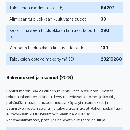
Talouksien mediaanitulot (€)
54292
Alimpaan tuloluokkaan kuuluvat taloudet
39
Keskimmäiseen tuloluokkaan kuuluvat taloud
290
et
Ylimpään tuloluokkaan kuuluvat taloudet
109
Talouksien ostovoimakertymä (€)
28219268
Rakennukset ja asunnot (2019)
Postinumeron 60420 alueen rakennukset ja asunnot. Tilaston
rakennuskantaan ei kuulu, kevytrakenteiset katokset ja kioskit,
pelkästään maataloustuotannossa käytetyt rakennukset ja
asuinrakennusten sauna- ja talousrakennukset. Rakennuskantaan
ei myöskään kuulu kesämökit, vaan ne kuuluvat
kesämökkikantaan, paitsi jos ne ovat vakituisesti asuttuja.