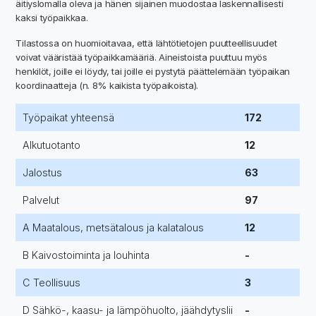
äitiyslomalla oleva ja hänen sijainen muodostaa laskennallisesti
kaksi työpaikkaa.
Tilastossa on huomioitavaa, että lähtötietojen puutteellisuudet
voivat vääristää työpaikkamääriä. Aineistoista puuttuu myös
henkilöt, joille ei löydy, tai joille ei pystytä päättelemään työpaikan
koordinaatteja (n. 8% kaikista työpaikoista).
Työpaikat yhteensä
172
Alkutuotanto
12
Jalostus
63
Palvelut
97
A Maatalous, metsätalous ja kalatalous
12
B Kaivostoiminta ja louhinta
-
C Teollisuus
3
D Sähkö-, kaasu- ja lämpöhuolto, jäähdytyslii
-