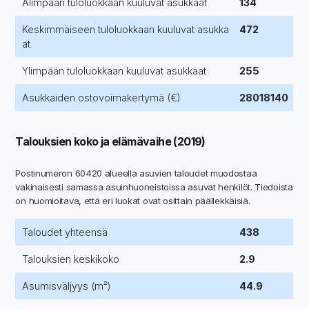
Alimpaan tuloluokkaan kuuluvat asukkaat
134
Keskimmäiseen tuloluokkaan kuuluvat asukka
472
at
Ylimpään tuloluokkaan kuuluvat asukkaat
255
Asukkaiden ostovoimakertymä (€)
28018140
Talouksien koko ja elämävaihe (2019)
Postinumeron 60420 alueella asuvien taloudet muodostaa
vakinaisesti samassa asuinhuoneistoissa asuvat henkilöt. Tiedoista
on huomioitava, että eri luokat ovat osittain päällekkäisiä.
Taloudet yhteensä
438
Talouksien keskikoko
2.9
Asumisväljyys (m²)
44.9