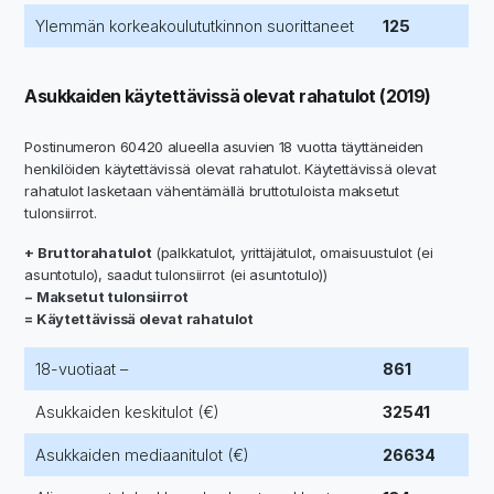
Ylemmän korkeakoulututkinnon suorittaneet
125
Asukkaiden käytettävissä olevat rahatulot (2019)
Postinumeron 60420 alueella asuvien 18 vuotta täyttäneiden
henkilöiden käytettävissä olevat rahatulot. Käytettävissä olevat
rahatulot lasketaan vähentämällä bruttotuloista maksetut
tulonsiirrot.
+ Bruttorahatulot
(palkkatulot, yrittäjätulot, omaisuustulot (ei
asuntotulo), saadut tulonsiirrot (ei asuntotulo))
− Maksetut tulonsiirrot
= Käytettävissä olevat rahatulot
18-vuotiaat –
861
Asukkaiden keskitulot (€)
32541
Asukkaiden mediaanitulot (€)
26634