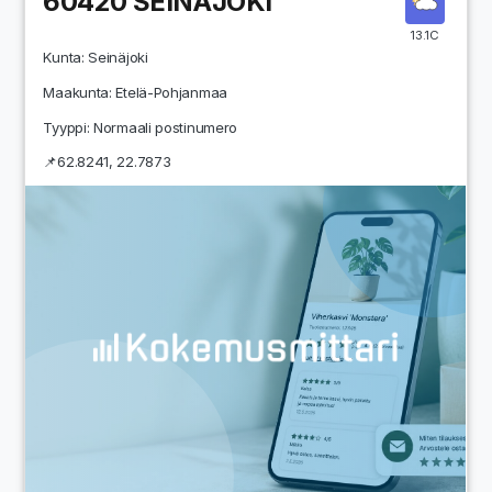
60420
SEINÄJOKI
13.1C
Kunta:
Seinäjoki
Maakunta:
Etelä-Pohjanmaa
Tyyppi: Normaali postinumero
📌
62.8241
,
22.7873