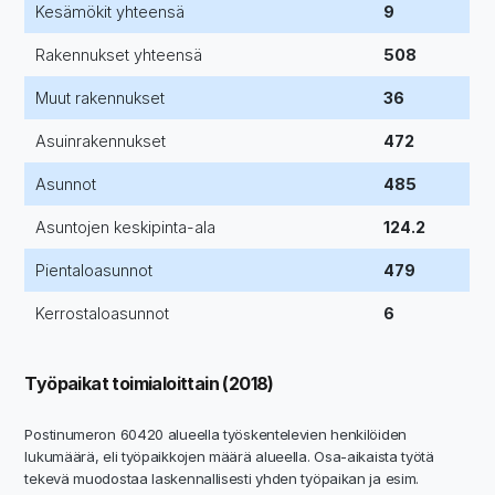
Kesämökit yhteensä
9
Rakennukset yhteensä
508
Muut rakennukset
36
Asuinrakennukset
472
Asunnot
485
Asuntojen keskipinta-ala
124.2
Pientaloasunnot
479
Kerrostaloasunnot
6
Työpaikat toimialoittain (2018)
Postinumeron 60420 alueella työskentelevien henkilöiden
lukumäärä, eli työpaikkojen määrä alueella. Osa-aikaista työtä
tekevä muodostaa laskennallisesti yhden työpaikan ja esim.