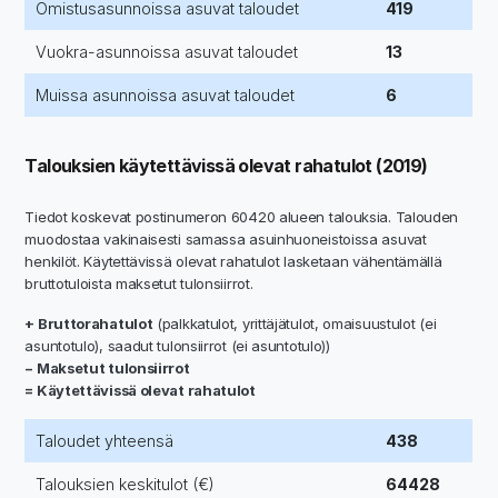
Omistusasunnoissa asuvat taloudet
419
Vuokra-asunnoissa asuvat taloudet
13
Muissa asunnoissa asuvat taloudet
6
Talouksien käytettävissä olevat rahatulot (2019)
Tiedot koskevat postinumeron 60420 alueen talouksia. Talouden
muodostaa vakinaisesti samassa asuinhuoneistoissa asuvat
henkilöt. Käytettävissä olevat rahatulot lasketaan vähentämällä
bruttotuloista maksetut tulonsiirrot.
+ Bruttorahatulot
(palkkatulot, yrittäjätulot, omaisuustulot (ei
asuntotulo), saadut tulonsiirrot (ei asuntotulo))
− Maksetut tulonsiirrot
= Käytettävissä olevat rahatulot
Taloudet yhteensä
438
Talouksien keskitulot (€)
64428