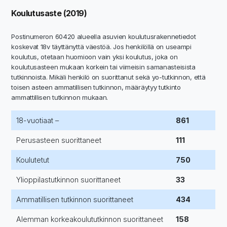
Koulutusaste (2019)
Postinumeron 60420 alueella asuvien koulutusrakennetiedot
koskevat 18v täyttänyttä väestöä. Jos henkilöllä on useampi
koulutus, otetaan huomioon vain yksi koulutus, joka on
koulutusasteen mukaan korkein tai viimeisin samanasteisista
tutkinnoista. Mikäli henkilö on suorittanut sekä yo-tutkinnon, että
toisen asteen ammatillisen tutkinnon, määräytyy tutkinto
ammattillisen tutkinnon mukaan.
18-vuotiaat –
861
Perusasteen suorittaneet
111
Koulutetut
750
Ylioppilastutkinnon suorittaneet
33
Ammatillisen tutkinnon suorittaneet
434
Alemman korkeakoulututkinnon suorittaneet
158