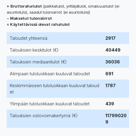
+ Bruttorahatulot
(palkkatulot, yrittäjätulot, omaisuustulot (ei
asuntotulo), saadut tulonsiirrot (ei asuntotulo))
− Maksetut tulonsiirrot
= Käytettävissä olevat rahatulot
Taloudet yhteensä
2917
Talouksien keskitulot (€)
40449
Talouksien mediaanitulot (€)
36036
Alimpaan tuloluokkaan kuuluvat taloudet
691
Keskimmäiseen tuloluokkaan kuuluvat taloud
1787
et
Ylimpään tuloluokkaan kuuluvat taloudet
439
Talouksien ostovoimakertymä (€)
11799020
9