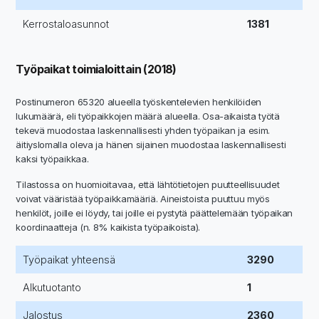
Kerrostaloasunnot
1381
Työpaikat toimialoittain (2018)
Postinumeron 65320 alueella työskentelevien henkilöiden
lukumäärä, eli työpaikkojen määrä alueella. Osa-aikaista työtä
tekevä muodostaa laskennallisesti yhden työpaikan ja esim.
äitiyslomalla oleva ja hänen sijainen muodostaa laskennallisesti
kaksi työpaikkaa.
Tilastossa on huomioitavaa, että lähtötietojen puutteellisuudet
voivat vääristää työpaikkamääriä. Aineistoista puuttuu myös
henkilöt, joille ei löydy, tai joille ei pystytä päättelemään työpaikan
koordinaatteja (n. 8% kaikista työpaikoista).
Työpaikat yhteensä
3290
Alkutuotanto
1
Jalostus
2360