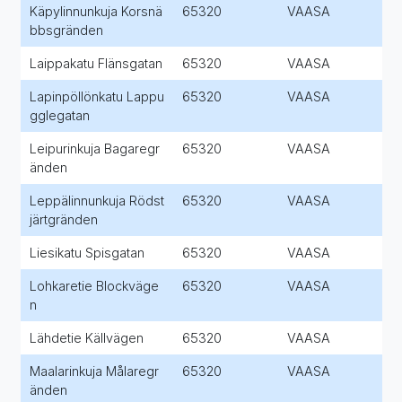
Käpylinnunkuja Korsnä
65320
VAASA
bbsgränden
Laippakatu Flänsgatan
65320
VAASA
Lapinpöllönkatu Lappu
65320
VAASA
gglegatan
Leipurinkuja Bagaregr
65320
VAASA
änden
Leppälinnunkuja Rödst
65320
VAASA
järtgränden
Liesikatu Spisgatan
65320
VAASA
Lohkaretie Blockväge
65320
VAASA
n
Lähdetie Källvägen
65320
VAASA
Maalarinkuja Målaregr
65320
VAASA
änden