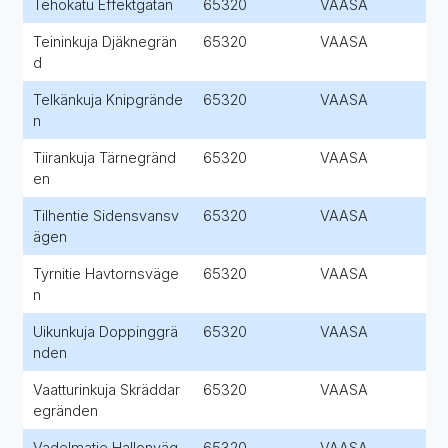
Tehokatu Effektgatan
65320
VAASA
Teininkuja Djäknegrän
65320
VAASA
d
Telkänkuja Knipgrände
65320
VAASA
n
Tiirankuja Tärnegränd
65320
VAASA
en
Tilhentie Sidensvansv
65320
VAASA
ägen
Tyrnitie Havtornsväge
65320
VAASA
n
Uikunkuja Doppinggrä
65320
VAASA
nden
Vaatturinkuja Skräddar
65320
VAASA
egränden
Vadelmatie Hallonväg
65320
VAASA