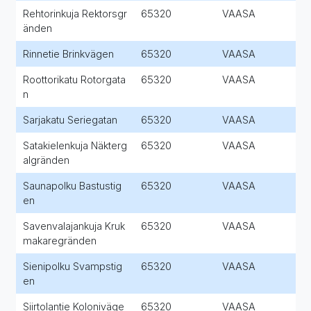
Rehtorinkuja Rektorsgr
65320
VAASA
änden
Rinnetie Brinkvägen
65320
VAASA
Roottorikatu Rotorgata
65320
VAASA
n
Sarjakatu Seriegatan
65320
VAASA
Satakielenkuja Näkterg
65320
VAASA
algränden
Saunapolku Bastustig
65320
VAASA
en
Savenvalajankuja Kruk
65320
VAASA
makaregränden
Sienipolku Svampstig
65320
VAASA
en
Siirtolantie Koloniväge
65320
VAASA