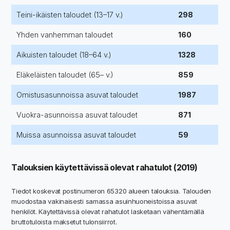
Teini-ikäisten taloudet (13–17 v.)
298
Yhden vanhemman taloudet
160
Aikuisten taloudet (18–64 v.)
1328
Eläkeläisten taloudet (65– v.)
859
Omistusasunnoissa asuvat taloudet
1987
Vuokra-asunnoissa asuvat taloudet
871
Muissa asunnoissa asuvat taloudet
59
Talouksien käytettävissä olevat rahatulot (2019)
Tiedot koskevat postinumeron 65320 alueen talouksia. Talouden
muodostaa vakinaisesti samassa asuinhuoneistoissa asuvat
henkilöt. Käytettävissä olevat rahatulot lasketaan vähentämällä
bruttotuloista maksetut tulonsiirrot.