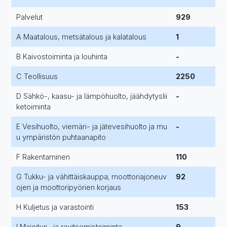
Palvelut
929
A Maatalous, metsätalous ja kalatalous
1
B Kaivostoiminta ja louhinta
-
C Teollisuus
2250
D Sähkö-, kaasu- ja lämpöhuolto, jäähdytyslii
-
ketoiminta
E Vesihuolto, viemäri- ja jätevesihuolto ja mu
-
u ympäristön puhtaanapito
F Rakentaminen
110
G Tukku- ja vähittäiskauppa; moottoriajoneuv
92
ojen ja moottoripyörien korjaus
H Kuljetus ja varastointi
153
I Majoitus- ja ravitsemistoiminta
9