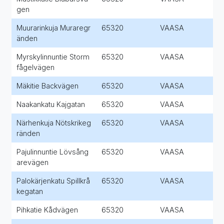
gen
Muurarinkuja Muraregr
65320
VAASA
änden
Myrskylinnuntie Storm
65320
VAASA
fågelvägen
Mäkitie Backvägen
65320
VAASA
Naakankatu Kajgatan
65320
VAASA
Närhenkuja Nötskrikeg
65320
VAASA
ränden
Pajulinnuntie Lövsång
65320
VAASA
arevägen
Palokärjenkatu Spillkrå
65320
VAASA
kegatan
Pihkatie Kådvägen
65320
VAASA