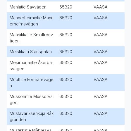
Mahlatie Savvägen
65320
VAASA
Mannerheimintie Mann
65320
VAASA
erheimsvägen
Mansikkatie Smultronv
65320
VAASA
ägen
Meistikatu Stansgatan
65320
VAASA
Mesimarjantie Åkerbär
65320
VAASA
svägen
Muottitie Formareväge
65320
VAASA
n
Mussorintie Mussorvä
65320
VAASA
gen
Mustavariksenkuja Råk
65320
VAASA
gränden
Mustikkatie Blåbärsvä
65320
VAASA