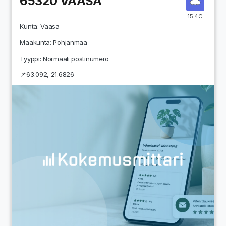
65320
VAASA
15.4C
Kunta:
Vaasa
Maakunta:
Pohjanmaa
Tyyppi: Normaali postinumero
📌
63.092
,
21.6826