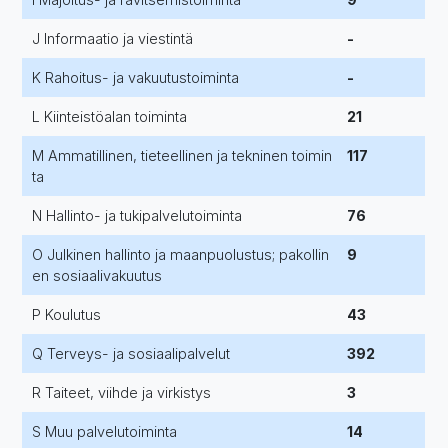
J Informaatio ja viestintä
-
K Rahoitus- ja vakuutustoiminta
-
L Kiinteistöalan toiminta
21
M Ammatillinen, tieteellinen ja tekninen toimin
117
ta
N Hallinto- ja tukipalvelutoiminta
76
O Julkinen hallinto ja maanpuolustus; pakollin
9
en sosiaalivakuutus
P Koulutus
43
Q Terveys- ja sosiaalipalvelut
392
R Taiteet, viihde ja virkistys
3
S Muu palvelutoiminta
14