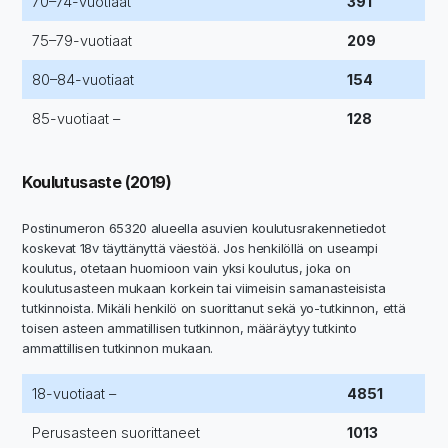
70–74-vuotiaat
391
75–79-vuotiaat
209
80–84-vuotiaat
154
85-vuotiaat –
128
Koulutusaste (2019)
Postinumeron 65320 alueella asuvien koulutusrakennetiedot
koskevat 18v täyttänyttä väestöä. Jos henkilöllä on useampi
koulutus, otetaan huomioon vain yksi koulutus, joka on
koulutusasteen mukaan korkein tai viimeisin samanasteisista
tutkinnoista. Mikäli henkilö on suorittanut sekä yo-tutkinnon, että
toisen asteen ammatillisen tutkinnon, määräytyy tutkinto
ammattillisen tutkinnon mukaan.
18-vuotiaat –
4851
Perusasteen suorittaneet
1013