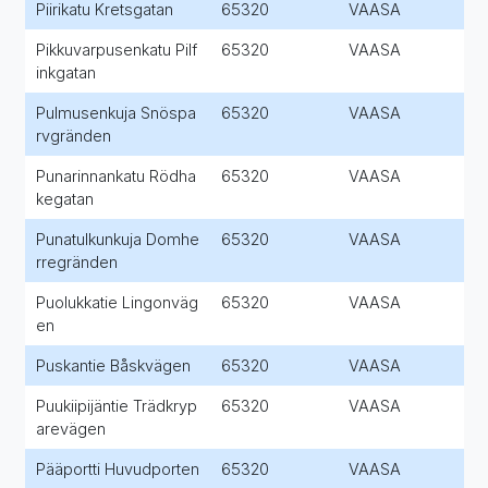
Piirikatu Kretsgatan
65320
VAASA
Pikkuvarpusenkatu Pilf
65320
VAASA
inkgatan
Pulmusenkuja Snöspa
65320
VAASA
rvgränden
Punarinnankatu Rödha
65320
VAASA
kegatan
Punatulkunkuja Domhe
65320
VAASA
rregränden
Puolukkatie Lingonväg
65320
VAASA
en
Puskantie Båskvägen
65320
VAASA
Puukiipijäntie Trädkryp
65320
VAASA
arevägen
Pääportti Huvudporten
65320
VAASA