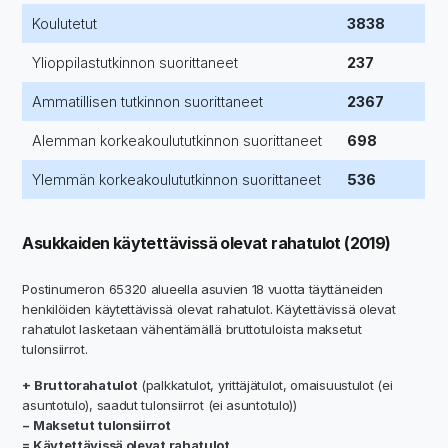
Koulutetut
3838
Ylioppilastutkinnon suorittaneet
237
Ammatillisen tutkinnon suorittaneet
2367
Alemman korkeakoulututkinnon suorittaneet
698
Ylemmän korkeakoulututkinnon suorittaneet
536
Asukkaiden käytettävissä olevat rahatulot (2019)
Postinumeron 65320 alueella asuvien 18 vuotta täyttäneiden
henkilöiden käytettävissä olevat rahatulot. Käytettävissä olevat
rahatulot lasketaan vähentämällä bruttotuloista maksetut
tulonsiirrot.
+ Bruttorahatulot
(palkkatulot, yrittäjätulot, omaisuustulot (ei
asuntotulo), saadut tulonsiirrot (ei asuntotulo))
− Maksetut tulonsiirrot
= Käytettävissä olevat rahatulot