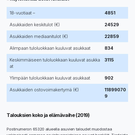
18-vuotiaat –
4851
Asukkaiden keskitulot (€)
24529
Asukkaiden mediaanitulot (€)
22859
Alimpaan tuloluokkaan kuuluvat asukkaat
834
Keskimmäiseen tuloluokkaan kuuluvat asukka
3115
at
Ylimpään tuloluokkaan kuuluvat asukkaat
902
Asukkaiden ostovoimakertymä (€)
11899070
9
Talouksien koko ja elämävaihe (2019)
Postinumeron 65320 alueella asuvien taloudet muodostaa
vakinaisesti samassa asuinhuoneistoissa asuvat henkilöt. Tiedoista