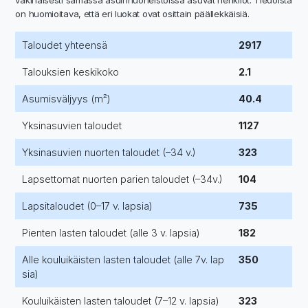
on huomioitava, että eri luokat ovat osittain päällekkäisiä.
Taloudet yhteensä
2917
Talouksien keskikoko
2.1
Asumisväljyys (m²)
40.4
Yksinasuvien taloudet
1127
Yksinasuvien nuorten taloudet (–34 v.)
323
Lapsettomat nuorten parien taloudet (–34v.)
104
Lapsitaloudet (0–17 v. lapsia)
735
Pienten lasten taloudet (alle 3 v. lapsia)
182
Alle kouluikäisten lasten taloudet (alle 7v. lap
350
sia)
Kouluikäisten lasten taloudet (7–12 v. lapsia)
323