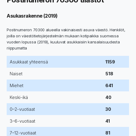
Asukasrakenne (2019)
Postinumeron 70300 alueella vakinaisesti asuva väestö. Henkilöt,
joilla on väestötietojärjestelmän mukaan kotipaikka suomessa
vuoden lopussa (2019), kuuluvat asukkaisiin kansalaisuudesta
riippumatta
Asukkaat yhteensä
1159
Naiset
518
Miehet
641
Keski-ikä
40
0–2-vuotiaat
30
3–6-vuotiaat
41
7–12-vuotiaat
81