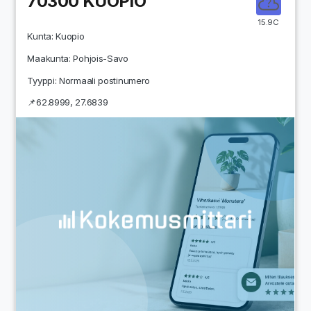
70300
KUOPIO
15.9C
Kunta:
Kuopio
Maakunta:
Pohjois-Savo
Tyyppi: Normaali postinumero
📌
62.8999
,
27.6839