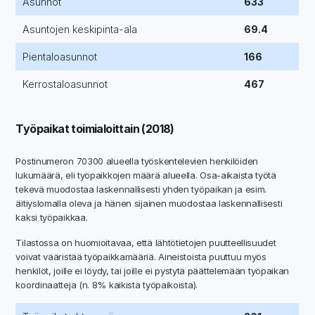
Asunnot
633
Asuntojen keskipinta-ala
69.4
Pientaloasunnot
166
Kerrostaloasunnot
467
Työpaikat toimialoittain (2018)
Postinumeron 70300 alueella työskentelevien henkilöiden
lukumäärä, eli työpaikkojen määrä alueella. Osa-aikaista työtä
tekevä muodostaa laskennallisesti yhden työpaikan ja esim.
äitiyslomalla oleva ja hänen sijainen muodostaa laskennallisesti
kaksi työpaikkaa.
Tilastossa on huomioitavaa, että lähtötietojen puutteellisuudet
voivat vääristää työpaikkamääriä. Aineistoista puuttuu myös
henkilöt, joille ei löydy, tai joille ei pystytä päättelemään työpaikan
koordinaatteja (n. 8% kaikista työpaikoista).