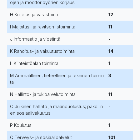
ojen ja moottoripyörien korjaus
H Kuljetus ja varastointi
12
I Majoitus- ja ravitsemistoiminta
11
J Informaatio ja viestintä
-
K Rahoitus- ja vakuutustoiminta
14
L Kiinteistöalan toiminta
1
M Ammatillinen, tieteellinen ja tekninen toimin
3
ta
N Hallinto- ja tukipalvelutoiminta
11
O Julkinen hallinto ja maanpuolustus; pakollin
-
en sosiaalivakuutus
P Koulutus
1
Q Terveys- ja sosiaalipalvelut
101