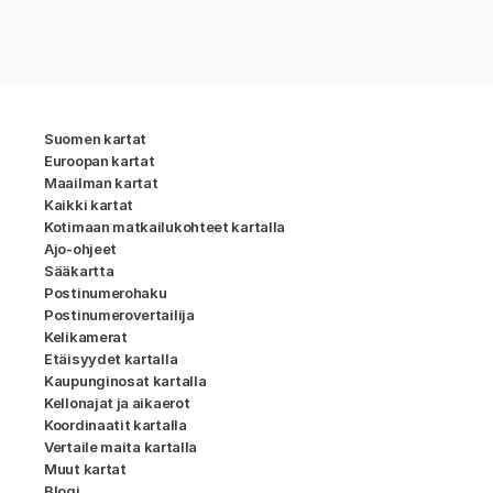
Suomen kartat
Euroopan kartat
Maailman kartat
Kaikki kartat
Kotimaan matkailukohteet kartalla
Ajo-ohjeet
Sääkartta
Postinumerohaku
Postinumerovertailija
Kelikamerat
Etäisyydet kartalla
Kaupunginosat kartalla
Kellonajat ja aikaerot
Koordinaatit kartalla
Vertaile maita kartalla
Muut kartat
Blogi