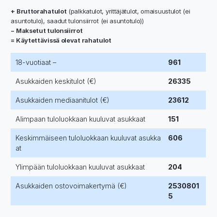
+ Bruttorahatulot
(palkkatulot, yrittäjätulot, omaisuustulot (ei
asuntotulo), saadut tulonsiirrot (ei asuntotulo))
− Maksetut tulonsiirrot
= Käytettävissä olevat rahatulot
18-vuotiaat –
961
Asukkaiden keskitulot (€)
26335
Asukkaiden mediaanitulot (€)
23612
Alimpaan tuloluokkaan kuuluvat asukkaat
151
Keskimmäiseen tuloluokkaan kuuluvat asukka
606
at
Ylimpään tuloluokkaan kuuluvat asukkaat
204
Asukkaiden ostovoimakertymä (€)
2530801
5