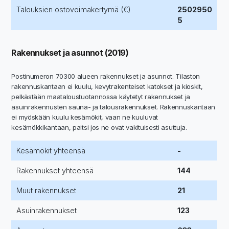
Talouksien ostovoimakertymä (€)
2502950
5
Rakennukset ja asunnot (2019)
Postinumeron 70300 alueen rakennukset ja asunnot. Tilaston
rakennuskantaan ei kuulu, kevytrakenteiset katokset ja kioskit,
pelkästään maataloustuotannossa käytetyt rakennukset ja
asuinrakennusten sauna- ja talousrakennukset. Rakennuskantaan
ei myöskään kuulu kesämökit, vaan ne kuuluvat
kesämökkikantaan, paitsi jos ne ovat vakituisesti asuttuja.
Kesämökit yhteensä
-
Rakennukset yhteensä
144
Muut rakennukset
21
Asuinrakennukset
123