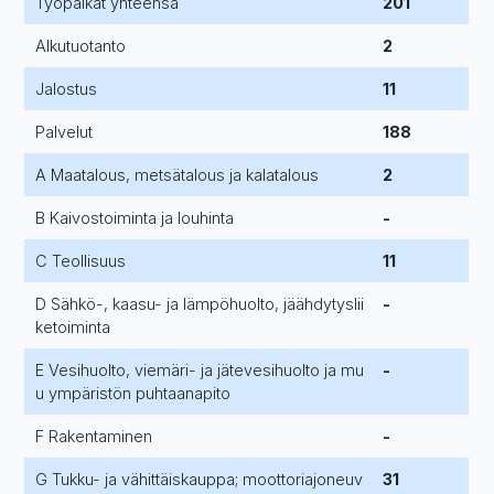
Työpaikat yhteensä
201
Alkutuotanto
2
Jalostus
11
Palvelut
188
A Maatalous, metsätalous ja kalatalous
2
B Kaivostoiminta ja louhinta
-
C Teollisuus
11
D Sähkö-, kaasu- ja lämpöhuolto, jäähdytyslii
-
ketoiminta
E Vesihuolto, viemäri- ja jätevesihuolto ja mu
-
u ympäristön puhtaanapito
F Rakentaminen
-
G Tukku- ja vähittäiskauppa; moottoriajoneuv
31