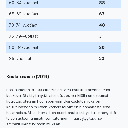
60–64-vuotiaat
88
65–69-vuotiaat
67
70–74-vuotiaat
48
75–79-vuotiaat
31
80–84-vuotiaat
20
85-vuotiaat –
23
Koulutusaste (2019)
Postinumeron 70300 alueella asuvien koulutusrakennetiedot
koskevat 18v täyttänyttä väestöä. Jos henkilöllä on useampi
koulutus, otetaan huomioon vain yksi koulutus, joka on
koulutusasteen mukaan korkein tai viimeisin samanasteisista
tutkinnoista. Mikäli henkilö on suorittanut sekä yo-tutkinnon, että
toisen asteen ammatillisen tutkinnon, määräytyy tutkinto
ammattillisen tutkinnon mukaan.