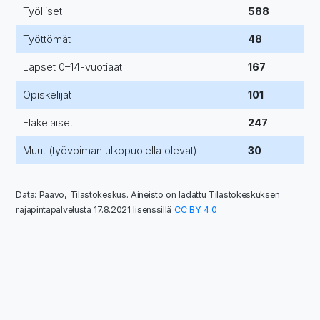
Työlliset
588
Työttömät
48
Lapset 0–14-vuotiaat
167
Opiskelijat
101
Eläkeläiset
247
Muut (työvoiman ulkopuolella olevat)
30
Data: Paavo, Tilastokeskus. Aineisto on ladattu Tilastokeskuksen
rajapintapalvelusta 17.8.2021 lisenssillä
CC BY 4.0