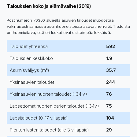
Talouksien koko ja elämävaihe (2019)
Postinumeron 70300 alueella asuvien taloudet muodostaa
vakinaisesti samassa asuinhuoneistoissa asuvat henkilöt. Tiedoista
on huomioitava, että eri luokat ovat osittain päällekkäisiä.
Taloudet yhteensä
592
Talouksien keskikoko
1.9
Asumisväljyys (m²)
35.7
Yksinasuvien taloudet
244
Yksinasuvien nuorten taloudet (–34 v.)
76
Lapsettomat nuorten parien taloudet (–34v.)
75
Lapsitaloudet (0–17 v. lapsia)
104
Pienten lasten taloudet (alle 3 v. lapsia)
29