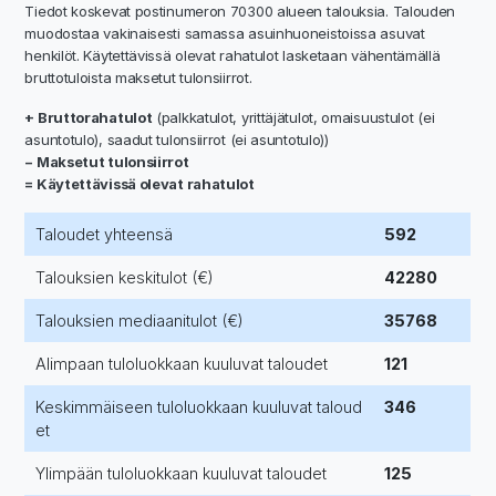
Tiedot koskevat postinumeron 70300 alueen talouksia. Talouden
muodostaa vakinaisesti samassa asuinhuoneistoissa asuvat
henkilöt. Käytettävissä olevat rahatulot lasketaan vähentämällä
bruttotuloista maksetut tulonsiirrot.
+ Bruttorahatulot
(palkkatulot, yrittäjätulot, omaisuustulot (ei
asuntotulo), saadut tulonsiirrot (ei asuntotulo))
− Maksetut tulonsiirrot
= Käytettävissä olevat rahatulot
Taloudet yhteensä
592
Talouksien keskitulot (€)
42280
Talouksien mediaanitulot (€)
35768
Alimpaan tuloluokkaan kuuluvat taloudet
121
Keskimmäiseen tuloluokkaan kuuluvat taloud
346
et
Ylimpään tuloluokkaan kuuluvat taloudet
125