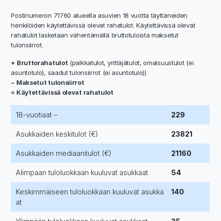
Postinumeron 71760 alueella asuvien 18 vuotta täyttäneiden
henkilöiden käytettävissä olevat rahatulot. Käytettävissä olevat
rahatulot lasketaan vähentämällä bruttotuloista maksetut
tulonsiirrot.
+ Bruttorahatulot
(palkkatulot, yrittäjätulot, omaisuustulot (ei
asuntotulo), saadut tulonsiirrot (ei asuntotulo))
− Maksetut tulonsiirrot
= Käytettävissä olevat rahatulot
18-vuotiaat –
229
Asukkaiden keskitulot (€)
23821
Asukkaiden mediaanitulot (€)
21160
Alimpaan tuloluokkaan kuuluvat asukkaat
54
Keskimmäiseen tuloluokkaan kuuluvat asukka
140
at