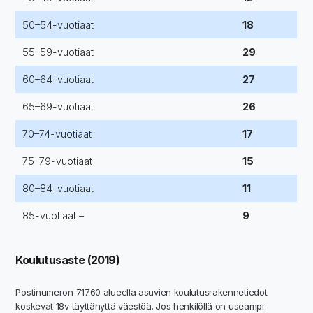
50–54-vuotiaat
18
55–59-vuotiaat
29
60–64-vuotiaat
27
65–69-vuotiaat
26
70–74-vuotiaat
17
75–79-vuotiaat
15
80–84-vuotiaat
11
85-vuotiaat –
9
Koulutusaste (2019)
Postinumeron 71760 alueella asuvien koulutusrakennetiedot
koskevat 18v täyttänyttä väestöä. Jos henkilöllä on useampi