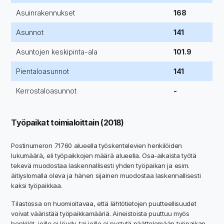
Asuinrakennukset
168
Asunnot
141
Asuntojen keskipinta-ala
101.9
Pientaloasunnot
141
Kerrostaloasunnot
-
Työpaikat toimialoittain (2018)
Postinumeron 71760 alueella työskentelevien henkilöiden
lukumäärä, eli työpaikkojen määrä alueella. Osa-aikaista työtä
tekevä muodostaa laskennallisesti yhden työpaikan ja esim.
äitiyslomalla oleva ja hänen sijainen muodostaa laskennallisesti
kaksi työpaikkaa.
Tilastossa on huomioitavaa, että lähtötietojen puutteellisuudet
voivat vääristää työpaikkamääriä. Aineistoista puuttuu myös
henkilöt, joille ei löydy, tai joille ei pystytä päättelemään työpaikan