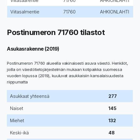
Viitasaarentie
71760
AHKIONLAHTI
Viitasalmentie
71760
AHKIONLAHTI
Postinumeron 71760 tilastot
Asukasrakenne (2019)
Postinumeron 71760 alueella vakinaisesti asuva väestö. Henkilöt,
joilla on väestötietojärjestelmän mukaan kotipaikka suomessa
vuoden lopussa (2019), kuuluvat asukkaisiin kansalaisuudesta
riippumatta
Asukkaat yhteensä
277
Naiset
145
Miehet
132
Keski-ikä
48