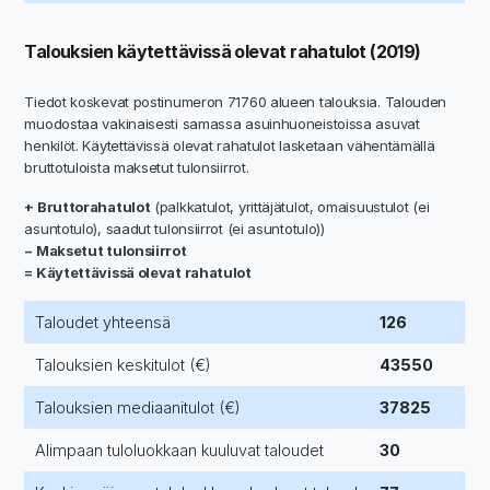
Talouksien käytettävissä olevat rahatulot (2019)
Tiedot koskevat postinumeron 71760 alueen talouksia. Talouden
muodostaa vakinaisesti samassa asuinhuoneistoissa asuvat
henkilöt. Käytettävissä olevat rahatulot lasketaan vähentämällä
bruttotuloista maksetut tulonsiirrot.
+ Bruttorahatulot
(palkkatulot, yrittäjätulot, omaisuustulot (ei
asuntotulo), saadut tulonsiirrot (ei asuntotulo))
− Maksetut tulonsiirrot
= Käytettävissä olevat rahatulot
Taloudet yhteensä
126
Talouksien keskitulot (€)
43550
Talouksien mediaanitulot (€)
37825
Alimpaan tuloluokkaan kuuluvat taloudet
30