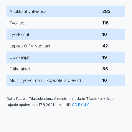
Asukkaat yhteensä
283
Työlliset
116
Työttömät
10
Lapset 0–14-vuotiaat
42
Opiskelijat
19
Eläkeläiset
86
Muut (työvoiman ulkopuolella olevat)
10
Data: Paavo, Tilastokeskus. Aineisto on ladattu Tilastokeskuksen
rajapintapalvelusta 17.8.2021 lisenssillä
CC BY 4.0