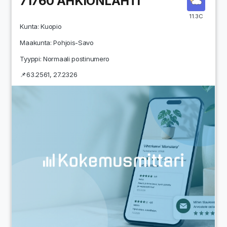
71760
AHKIONLAHTI
11.3C
Kunta:
Kuopio
Maakunta:
Pohjois-Savo
Tyyppi: Normaali postinumero
📌
63.2561
,
27.2326