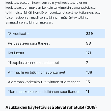
koulutus, otetaan huomioon vain yksi koulutus, joka on
koulutusasteen mukaan korkein tai viimeisin samanasteisista
tutkinnoista. Mikäli henkilö on suorittanut sekä yo-tutkinnon, että
toisen asteen ammatillisen tutkinnon, määräytyy tutkinto
ammattillisen tutkinnon mukaan.
18-vuotiaat –
229
Perusasteen suorittaneet
58
Koulutetut
171
Ylioppilastutkinnon suorittaneet
7
Ammatillisen tutkinnon suorittaneet
138
Alemman korkeakoulututkinnon suorittaneet
15
Ylemmän korkeakoulututkinnon suorittaneet
11
Asukkaiden käytettävissä olevat rahatulot (2019)