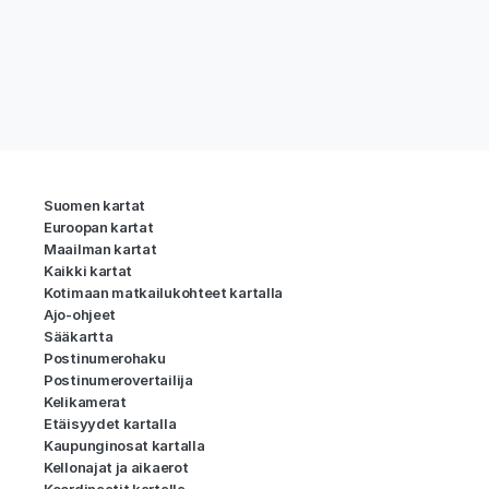
Suomen kartat
Euroopan kartat
Maailman kartat
Kaikki kartat
Kotimaan matkailukohteet kartalla
Ajo-ohjeet
Sääkartta
Postinumerohaku
Postinumerovertailija
Kelikamerat
Etäisyydet kartalla
Kaupunginosat kartalla
Kellonajat ja aikaerot
Koordinaatit kartalla