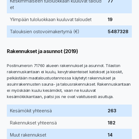
Keskimmäiseen tuloluokkaan kuuluvat taloud
77
et
Ylimpään tuloluokkaan kuuluvat taloudet
19
Talouksien ostovoimakertymä (€)
5487328
Rakennukset ja asunnot (2019)
Postinumeron 71760 alueen rakennukset ja asunnot. Tilaston
rakennuskantaan ei kuulu, kevytrakenteiset katokset ja kioskit,
pelkästään maataloustuotannossa käytetyt rakennukset ja
asuinrakennusten sauna- ja talousrakennukset. Rakennuskantaan
ei myöskään kuulu kesämökit, vaan ne kuuluvat
kesämökkikantaan, paitsi jos ne ovat vakituisesti asuttuja.
Kesämökit yhteensä
263
Rakennukset yhteensä
182
Muut rakennukset
14