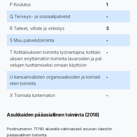
P Koulutus
1
Q Terveys- ja sosiaalipalvelut
-
R Taiteet, viihde ja virkistys
3
S Muu palvelutoiminta
-
T Kotitalouksien toiminta työnantajina; kotitalo
-
uksien eriyttämätön toiminta tavaroiden ja pal
velujen tuottamiseksi omaan käyttöön
U kansainvälisten organisaatioiden ja toimieli
-
nten toiminta
X Toimiala tuntematon
-
Asukkaiden pääasiallinen toiminta (2018)
Postinumeron 71760 alueella vakinaisesti asuvan väestön
pääasiallinen toiminta.