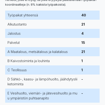
koordinaatteja (n. 8% kaikista työpaikoista).
Työpaikat yhteensä
40
Alkutuotanto
21
Jalostus
4
Palvelut
15
A Maatalous, metsätalous ja kalatalous
21
B Kaivostoiminta ja louhinta
1
C Teollisuus
1
D Sähkö-, kaasu- ja lämpöhuolto, jäähdytyslii
-
ketoiminta
E Vesihuolto, viemäri- ja jätevesihuolto ja mu
-
u ympäristön puhtaanapito