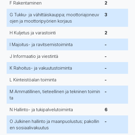
F Rakentaminen
2
G Tukku- ja vähittäiskauppa; moottoriajoneuv
3
ojen ja moottoripyörien korjaus
H Kuljetus ja varastointi
2
I Majoitus- ja ravitsemistoiminta
-
J Informaatio ja viestintä
-
K Rahoitus- ja vakuutustoiminta
-
L Kiinteistöalan toiminta
-
M Ammatillinen, tieteellinen ja tekninen toimin
-
ta
N Hallinto- ja tukipalvelutoiminta
6
O Julkinen hallinto ja maanpuolustus; pakollin
-
en sosiaalivakuutus