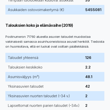
Ylimpään tuloluokkaan kuuluvat asukkaat
35
Asukkaiden ostovoimakertymä (€)
5455081
Talouksien koko ja elämävaihe (2019)
Postinumeron 71760 alueella asuvien taloudet muodostaa
vakinaisesti samassa asuinhuoneistoissa asuvat henkilöt. Tiedoista
on huomioitava, että eri luokat ovat osittain päällekkäisiä.
Taloudet yhteensä
126
Talouksien keskikoko
2.2
Asumisväljyys (m²)
48.1
Yksinasuvien taloudet
42
Yksinasuvien nuorten taloudet (–34 v.)
2
Lapsettomat nuorten parien taloudet (–34v.)
2