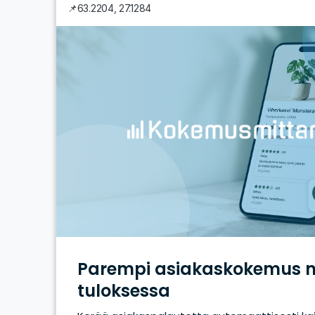
📌
63.2204
,
27.1284