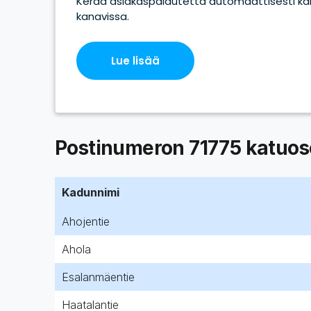
Postinumeron 71775 katuoso
Kadunnimi
Ahojentie
Ahola
Esalanmäentie
Haatalantie