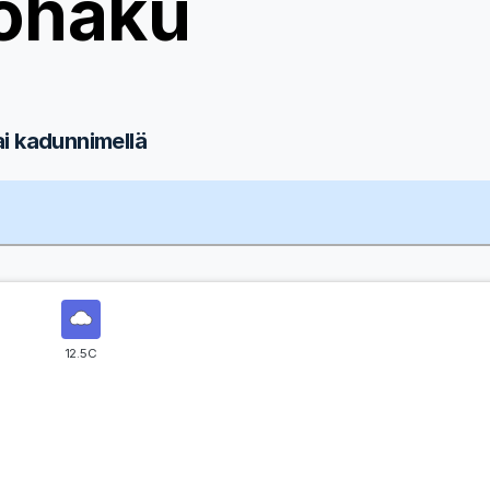
ohaku
ai kadunnimellä
12.5C