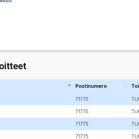
itteet
Postinumero
To
71775
TU
71775
TU
71775
TU
71775
TU