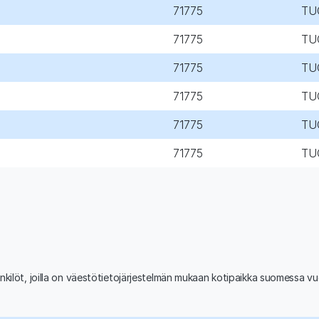
71775
TU
71775
TU
71775
TU
71775
TU
71775
TU
71775
TU
nkilöt, joilla on väestötietojärjestelmän mukaan kotipaikka suomessa v