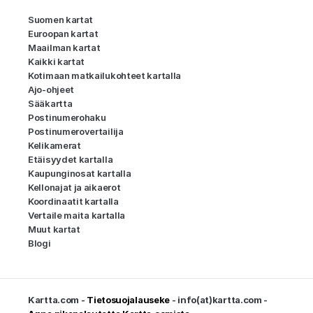
Suomen kartat
Euroopan kartat
Maailman kartat
Kaikki kartat
Kotimaan matkailukohteet kartalla
Ajo-ohjeet
Sääkartta
Postinumerohaku
Postinumerovertailija
Kelikamerat
Etäisyydet kartalla
Kaupunginosat kartalla
Kellonajat ja aikaerot
Koordinaatit kartalla
Vertaile maita kartalla
Muut kartat
Blogi
Kartta.com -
Tietosuojalauseke
- info(at)kartta.com -