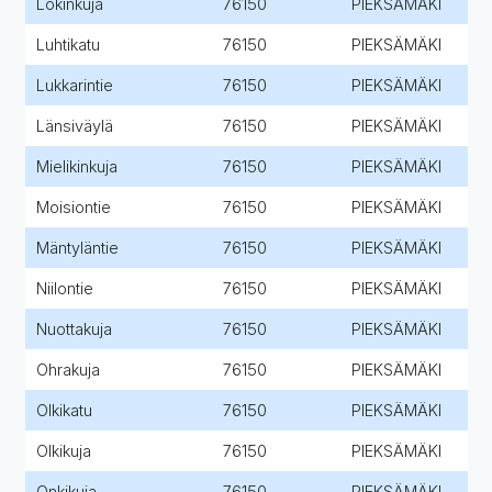
Lokinkuja
76150
PIEKSÄMÄKI
Luhtikatu
76150
PIEKSÄMÄKI
Lukkarintie
76150
PIEKSÄMÄKI
Länsiväylä
76150
PIEKSÄMÄKI
Mielikinkuja
76150
PIEKSÄMÄKI
Moisiontie
76150
PIEKSÄMÄKI
Mäntyläntie
76150
PIEKSÄMÄKI
Niilontie
76150
PIEKSÄMÄKI
Nuottakuja
76150
PIEKSÄMÄKI
Ohrakuja
76150
PIEKSÄMÄKI
Olkikatu
76150
PIEKSÄMÄKI
Olkikuja
76150
PIEKSÄMÄKI
Onkikuja
76150
PIEKSÄMÄKI