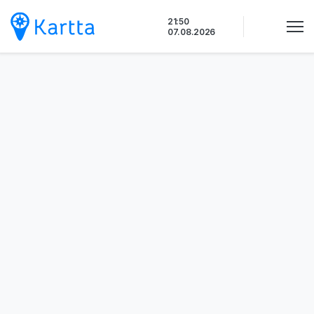
Siirry
21:50
sisältöön
07.08.2026