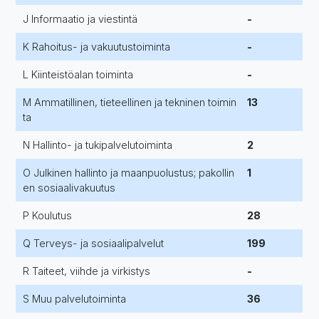
J Informaatio ja viestintä
-
K Rahoitus- ja vakuutustoiminta
-
L Kiinteistöalan toiminta
-
M Ammatillinen, tieteellinen ja tekninen toimin
13
ta
N Hallinto- ja tukipalvelutoiminta
2
O Julkinen hallinto ja maanpuolustus; pakollin
1
en sosiaalivakuutus
P Koulutus
28
Q Terveys- ja sosiaalipalvelut
199
R Taiteet, viihde ja virkistys
-
S Muu palvelutoiminta
36