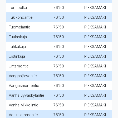
Tornipolku
76150
PIEKSÄMÄKI
Tukikohdantie
76150
PIEKSÄMÄKI
Tuomelantie
76150
PIEKSÄMÄKI
Tuulaskuja
76150
PIEKSÄMÄKI
Tähkäkuja
76150
PIEKSÄMÄKI
Uistinkuja
76150
PIEKSÄMÄKI
Untamontie
76150
PIEKSÄMÄKI
Vangasjärventie
76150
PIEKSÄMÄKI
Vangasniementie
76150
PIEKSÄMÄKI
Vanha Jyväskyläntie
76150
PIEKSÄMÄKI
Vanha Mikkelintie
76150
PIEKSÄMÄKI
Vehkalammentie
76150
PIEKSÄMÄKI