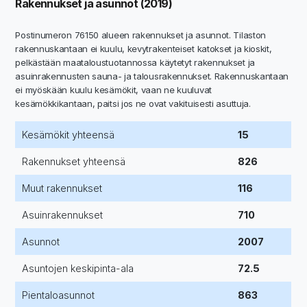
Rakennukset ja asunnot (2019)
Postinumeron 76150 alueen rakennukset ja asunnot. Tilaston
rakennuskantaan ei kuulu, kevytrakenteiset katokset ja kioskit,
pelkästään maataloustuotannossa käytetyt rakennukset ja
asuinrakennusten sauna- ja talousrakennukset. Rakennuskantaan
ei myöskään kuulu kesämökit, vaan ne kuuluvat
kesämökkikantaan, paitsi jos ne ovat vakituisesti asuttuja.
Kesämökit yhteensä
15
Rakennukset yhteensä
826
Muut rakennukset
116
Asuinrakennukset
710
Asunnot
2007
Asuntojen keskipinta-ala
72.5
Pientaloasunnot
863