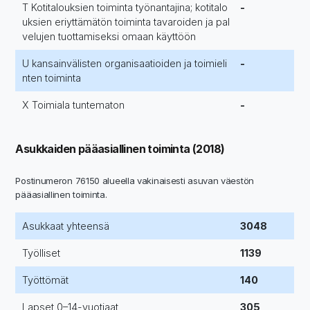
T Kotitalouksien toiminta työnantajina; kotitalo
-
uksien eriyttämätön toiminta tavaroiden ja pal
velujen tuottamiseksi omaan käyttöön
U kansainvälisten organisaatioiden ja toimieli
-
nten toiminta
X Toimiala tuntematon
-
Asukkaiden pääasiallinen toiminta (2018)
Postinumeron 76150 alueella vakinaisesti asuvan väestön
pääasiallinen toiminta.
Asukkaat yhteensä
3048
Työlliset
1139
Työttömät
140
Lapset 0–14-vuotiaat
305