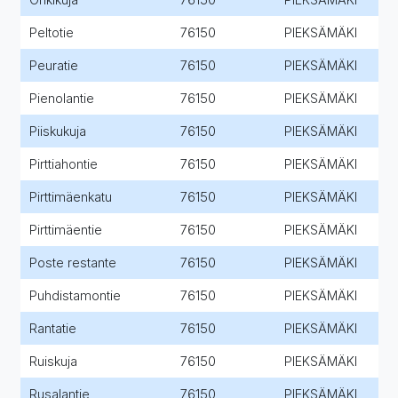
Peltotie
76150
PIEKSÄMÄKI
Peuratie
76150
PIEKSÄMÄKI
Pienolantie
76150
PIEKSÄMÄKI
Piiskukuja
76150
PIEKSÄMÄKI
Pirttiahontie
76150
PIEKSÄMÄKI
Pirttimäenkatu
76150
PIEKSÄMÄKI
Pirttimäentie
76150
PIEKSÄMÄKI
Poste restante
76150
PIEKSÄMÄKI
Puhdistamontie
76150
PIEKSÄMÄKI
Rantatie
76150
PIEKSÄMÄKI
Ruiskuja
76150
PIEKSÄMÄKI
Rusalantie
76150
PIEKSÄMÄKI