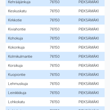
Kehrääjänkuja
76150
PIEKSÄMÄKI
Keskuskatu
76150
PIEKSÄMÄKI
Kirkkotie
76150
PIEKSÄMÄKI
Kiviahontie
76150
PIEKSÄMÄKI
Kohokuja
76150
PIEKSÄMÄKI
Kokonkuja
76150
PIEKSÄMÄKI
Kolmikulmantie
76150
PIEKSÄMÄKI
Korsikuja
76150
PIEKSÄMÄKI
Kuopiontie
76150
PIEKSÄMÄKI
Lehmuskuja
76150
PIEKSÄMÄKI
Leinikkikuja
76150
PIEKSÄMÄKI
Lohkokatu
76150
PIEKSÄMÄKI