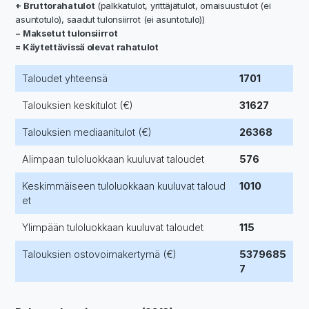
+ Bruttorahatulot
(palkkatulot, yrittäjätulot, omaisuustulot (ei
asuntotulo), saadut tulonsiirrot (ei asuntotulo))
− Maksetut tulonsiirrot
= Käytettävissä olevat rahatulot
Taloudet yhteensä
1701
Talouksien keskitulot (€)
31627
Talouksien mediaanitulot (€)
26368
Alimpaan tuloluokkaan kuuluvat taloudet
576
Keskimmäiseen tuloluokkaan kuuluvat taloud
1010
et
Ylimpään tuloluokkaan kuuluvat taloudet
115
Talouksien ostovoimakertymä (€)
5379685
7