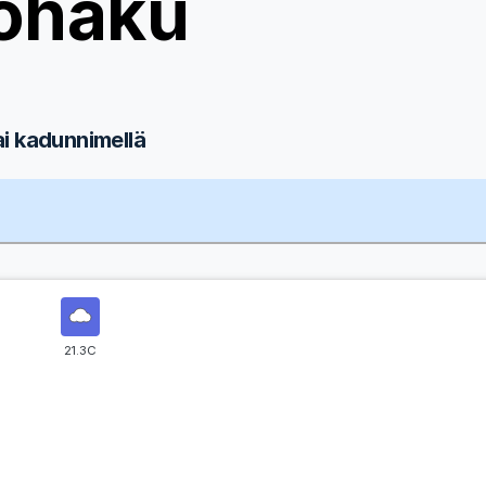
ohaku
ai kadunnimellä
21.3C