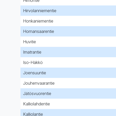
Himontie
Hirvolanniementie
Honkaniementie
Hornansaarentie
Huvitie
Imatrantie
Iso-Häkkö
Joensuuntie
Jouhenvaarantie
Jätösvuorentie
Kalliolahdentie
Kalliolantie