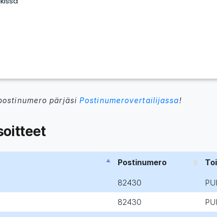
postinumero pärjäsi
Postinumerovertailijassa
!
oitteet
Postinumero
To
82430
PU
82430
PU