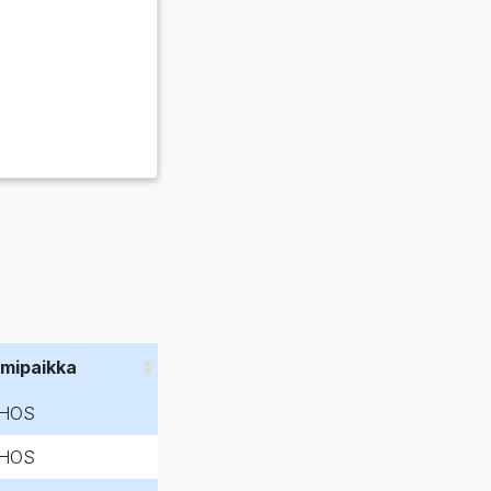
imipaikka
HOS
HOS