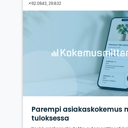
📌
62.0843
,
29.832