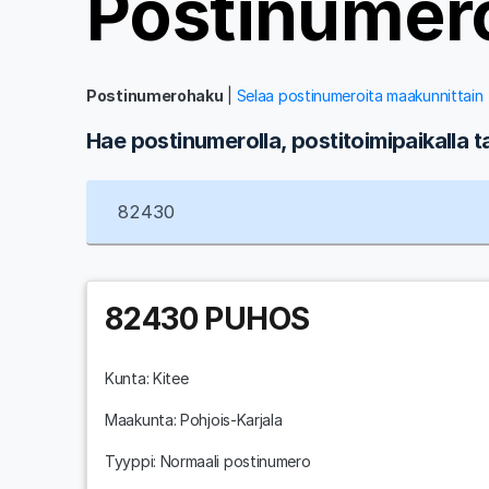
Postinumer
Postinumerohaku
|
Selaa postinumeroita maakunnittain
Hae postinumerolla, postitoimipaikalla t
82430
PUHOS
Kunta:
Kitee
Maakunta:
Pohjois-Karjala
Tyyppi: Normaali postinumero