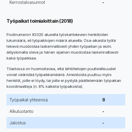
Kerrostaloasunnot
-
Työpaikat toimialoittain (2018)
Postinumeron 83320 alueella työskentelevien henkilöiden
lukumäärä, eli työpaikkojen määrä alueella. Osa-aikaista työtä
tekevä muodostaa laskennallisesti yhden työpaikan ja esim.
äitiyslomalla oleva ja hänen sijainen muodostaa laskennallisesti
kaksi työpaikkaa.
Tilastossa on huomioitavaa, että lähtötietojen puutteellisuudet
voivat vääristää työpaikkamääriä. Aineistoista puuttuu myös
henkilöt, joille ei löydy, tai joille ei pystytä päättelemään työpaikan
koordinaatteja (n. 8% kaikista työpaikoista).
Työpaikat yhteensä
8
Alkutuotanto
-
Jalostus
-