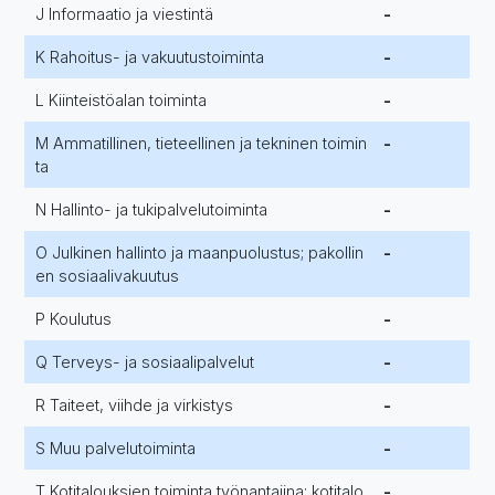
J Informaatio ja viestintä
-
K Rahoitus- ja vakuutustoiminta
-
L Kiinteistöalan toiminta
-
M Ammatillinen, tieteellinen ja tekninen toimin
-
ta
N Hallinto- ja tukipalvelutoiminta
-
O Julkinen hallinto ja maanpuolustus; pakollin
-
en sosiaalivakuutus
P Koulutus
-
Q Terveys- ja sosiaalipalvelut
-
R Taiteet, viihde ja virkistys
-
S Muu palvelutoiminta
-
T Kotitalouksien toiminta työnantajina; kotitalo
-