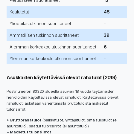
Perusasteen suorittaneet
13
Koulutetut
45
Ylioppilastutkinnon suorittaneet
-
Ammatillisen tutkinnon suorittaneet
39
Alemman korkeakoulututkinnon suorittaneet
6
Ylemmän korkeakoulututkinnon suorittaneet
-
Asukkaiden käytettävissä olevat rahatulot (2019)
Postinumeron 83320 alueella asuvien 18 vuotta täyttäneiden
henkilöiden käytettävissä olevat rahatulot. Käytettävissä olevat
rahatulot lasketaan vähentämällä bruttotuloista maksetut
tulonsiirrot.
+ Bruttorahatulot
(palkkatulot, yrittäjätulot, omaisuustulot (ei
asuntotulo), saadut tulonsiirrot (ei asuntotulo))
− Maksetut tulonsiirrot