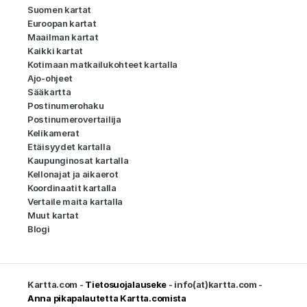
Suomen kartat
Euroopan kartat
Maailman kartat
Kaikki kartat
Kotimaan matkailukohteet kartalla
Ajo-ohjeet
Sääkartta
Postinumerohaku
Postinumerovertailija
Kelikamerat
Etäisyydet kartalla
Kaupunginosat kartalla
Kellonajat ja aikaerot
Koordinaatit kartalla
Vertaile maita kartalla
Muut kartat
Blogi
Kartta.com -
Tietosuojalauseke
- info(at)kartta.com -
Anna pikapalautetta Kartta.comista