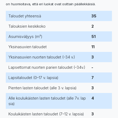
on huomioitava, että eri luokat ovat osittain päällekkäisiä.
Taloudet yhteensä
35
Talouksien keskikoko
2
Asumisväljyys (m²)
51
Yksinasuvien taloudet
11
Yksinasuvien nuorten taloudet (–34 v.)
3
Lapsettomat nuorten parien taloudet (–34v.)
-
Lapsitaloudet (0–17 v. lapsia)
7
Pienten lasten taloudet (alle 3 v. lapsia)
3
Alle kouluikäisten lasten taloudet (alle 7v. lap
4
sia)
Kouluikäisten lasten taloudet (7–12 v. lapsia)
3