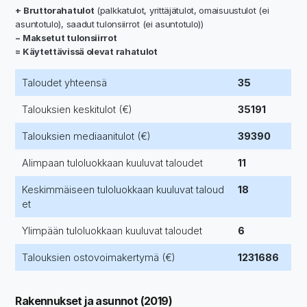
+ Bruttorahatulot
(palkkatulot, yrittäjätulot, omaisuustulot (ei
asuntotulo), saadut tulonsiirrot (ei asuntotulo))
− Maksetut tulonsiirrot
= Käytettävissä olevat rahatulot
Taloudet yhteensä
35
Talouksien keskitulot (€)
35191
Talouksien mediaanitulot (€)
39390
Alimpaan tuloluokkaan kuuluvat taloudet
11
Keskimmäiseen tuloluokkaan kuuluvat taloud
18
et
Ylimpään tuloluokkaan kuuluvat taloudet
6
Talouksien ostovoimakertymä (€)
1231686
Rakennukset ja asunnot (2019)