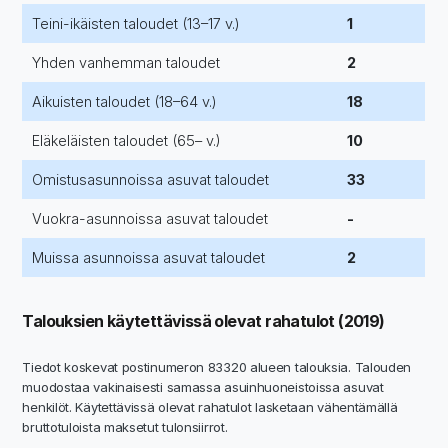
Teini-ikäisten taloudet (13–17 v.)
1
Yhden vanhemman taloudet
2
Aikuisten taloudet (18–64 v.)
18
Eläkeläisten taloudet (65– v.)
10
Omistusasunnoissa asuvat taloudet
33
Vuokra-asunnoissa asuvat taloudet
-
Muissa asunnoissa asuvat taloudet
2
Talouksien käytettävissä olevat rahatulot (2019)
Tiedot koskevat postinumeron 83320 alueen talouksia. Talouden
muodostaa vakinaisesti samassa asuinhuoneistoissa asuvat
henkilöt. Käytettävissä olevat rahatulot lasketaan vähentämällä
bruttotuloista maksetut tulonsiirrot.