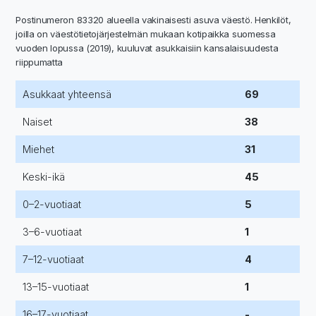
Postinumeron 83320 alueella vakinaisesti asuva väestö. Henkilöt,
joilla on väestötietojärjestelmän mukaan kotipaikka suomessa
vuoden lopussa (2019), kuuluvat asukkaisiin kansalaisuudesta
riippumatta
Asukkaat yhteensä
69
Naiset
38
Miehet
31
Keski-ikä
45
0–2-vuotiaat
5
3–6-vuotiaat
1
7–12-vuotiaat
4
13–15-vuotiaat
1
16–17-vuotiaat
-