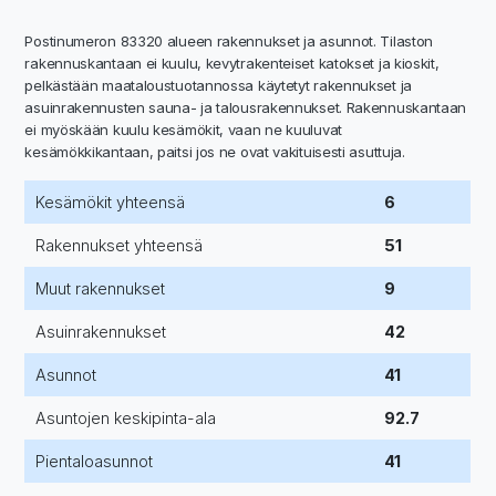
Postinumeron 83320 alueen rakennukset ja asunnot. Tilaston
rakennuskantaan ei kuulu, kevytrakenteiset katokset ja kioskit,
pelkästään maataloustuotannossa käytetyt rakennukset ja
asuinrakennusten sauna- ja talousrakennukset. Rakennuskantaan
ei myöskään kuulu kesämökit, vaan ne kuuluvat
kesämökkikantaan, paitsi jos ne ovat vakituisesti asuttuja.
Kesämökit yhteensä
6
Rakennukset yhteensä
51
Muut rakennukset
9
Asuinrakennukset
42
Asunnot
41
Asuntojen keskipinta-ala
92.7
Pientaloasunnot
41