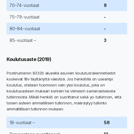
70–74-vuotiaat
8
75–79-vuotiaat
-
80–84-vuotiaat
-
85-vuotiaat –
3
Koulutusaste (2019)
Postinumeron 83320 alueella asuvien koulutusrakennetiedot
koskevat 18v täyttänyttä väestöä. Jos henkilöllä on useampi
koulutus, otetaan huomioon vain yksi koulutus, joka on
koulutusasteen mukaan korkein tai viimeisin samanasteisista
tutkinnoista. Mikäli henkilö on suorittanut sekä yo-tutkinnon, että
toisen asteen ammatillisen tutkinnon, määräytyy tutkinto
ammattillisen tutkinnon mukaan.
18-vuotiaat –
58