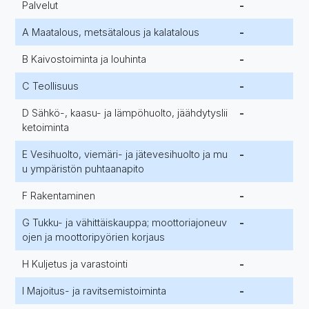
Palvelut
-
A Maatalous, metsätalous ja kalatalous
-
B Kaivostoiminta ja louhinta
-
C Teollisuus
-
D Sähkö-, kaasu- ja lämpöhuolto, jäähdytyslii
-
ketoiminta
E Vesihuolto, viemäri- ja jätevesihuolto ja mu
-
u ympäristön puhtaanapito
F Rakentaminen
-
G Tukku- ja vähittäiskauppa; moottoriajoneuv
-
ojen ja moottoripyörien korjaus
H Kuljetus ja varastointi
-
I Majoitus- ja ravitsemistoiminta
-