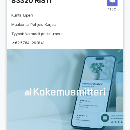
83320
RISTI
11.8C
Kunta:
Liperi
Maakunta:
Pohjois-Karjala
Tyyppi: Normaali postinumero
📌
62.5764
,
29.1841