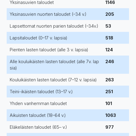
Yksinasuvien taloudet
1146
Yksinasuvien nuorten taloudet (–34 v.)
205
Lapsettomat nuorten parien taloudet (–34v.)
53
Lapsitaloudet (0–17 v. lapsia)
518
Pienten lasten taloudet (alle 3 v. lapsia)
124
Alle kouluikäisten lasten taloudet (alle 7v. lap
246
sia)
Kouluikäisten lasten taloudet (7–12 v. lapsia)
263
Teini-ikäisten taloudet (13–17 v.)
251
Yhden vanhemman taloudet
101
Aikuisten taloudet (18–64 v.)
1063
Eläkeläisten taloudet (65– v.)
977