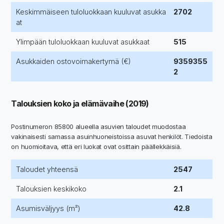
Keskimmäiseen tuloluokkaan kuuluvat asukka
2702
at
Ylimpään tuloluokkaan kuuluvat asukkaat
515
Asukkaiden ostovoimakertymä (€)
9359355
2
Talouksien koko ja elämävaihe (2019)
Postinumeron 85800 alueella asuvien taloudet muodostaa
vakinaisesti samassa asuinhuoneistoissa asuvat henkilöt. Tiedoista
on huomioitava, että eri luokat ovat osittain päällekkäisiä.
Taloudet yhteensä
2547
Talouksien keskikoko
2.1
Asumisväljyys (m²)
42.8