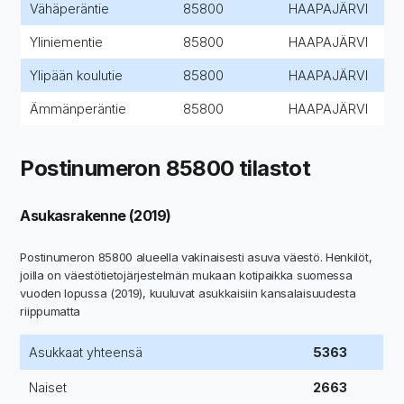
Vähäperäntie
85800
HAAPAJÄRVI
Yliniementie
85800
HAAPAJÄRVI
Ylipään koulutie
85800
HAAPAJÄRVI
Ämmänperäntie
85800
HAAPAJÄRVI
Postinumeron 85800 tilastot
Asukasrakenne (2019)
Postinumeron 85800 alueella vakinaisesti asuva väestö. Henkilöt,
joilla on väestötietojärjestelmän mukaan kotipaikka suomessa
vuoden lopussa (2019), kuuluvat asukkaisiin kansalaisuudesta
riippumatta
Asukkaat yhteensä
5363
Naiset
2663