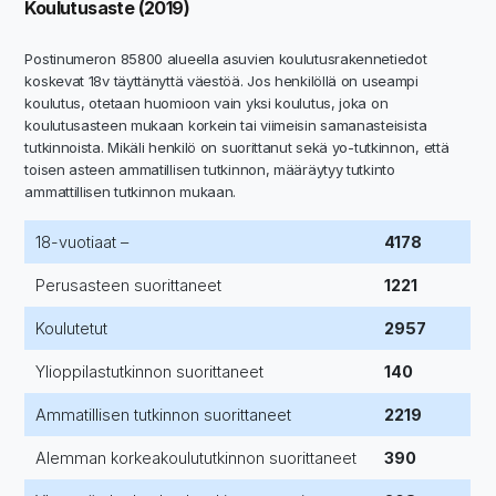
Koulutusaste (2019)
Postinumeron 85800 alueella asuvien koulutusrakennetiedot
koskevat 18v täyttänyttä väestöä. Jos henkilöllä on useampi
koulutus, otetaan huomioon vain yksi koulutus, joka on
koulutusasteen mukaan korkein tai viimeisin samanasteisista
tutkinnoista. Mikäli henkilö on suorittanut sekä yo-tutkinnon, että
toisen asteen ammatillisen tutkinnon, määräytyy tutkinto
ammattillisen tutkinnon mukaan.
18-vuotiaat –
4178
Perusasteen suorittaneet
1221
Koulutetut
2957
Ylioppilastutkinnon suorittaneet
140
Ammatillisen tutkinnon suorittaneet
2219
Alemman korkeakoulututkinnon suorittaneet
390