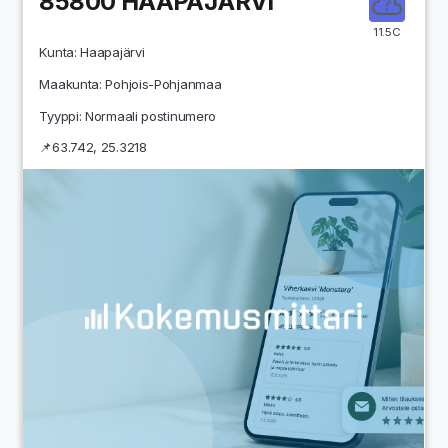
85800
HAAPAJÄRVI
11.5C
Kunta:
Haapajärvi
Maakunta:
Pohjois-Pohjanmaa
Tyyppi: Normaali postinumero
📌
63.742
,
25.3218