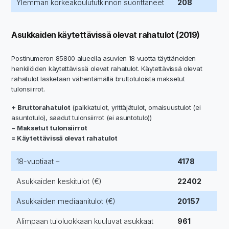
Ylemmän korkeakoulututkinnon suorittaneet
208
Asukkaiden käytettävissä olevat rahatulot (2019)
Postinumeron 85800 alueella asuvien 18 vuotta täyttäneiden
henkilöiden käytettävissä olevat rahatulot. Käytettävissä olevat
rahatulot lasketaan vähentämällä bruttotuloista maksetut
tulonsiirrot.
+ Bruttorahatulot
(palkkatulot, yrittäjätulot, omaisuustulot (ei
asuntotulo), saadut tulonsiirrot (ei asuntotulo))
− Maksetut tulonsiirrot
= Käytettävissä olevat rahatulot
18-vuotiaat –
4178
Asukkaiden keskitulot (€)
22402
Asukkaiden mediaanitulot (€)
20157
Alimpaan tuloluokkaan kuuluvat asukkaat
961