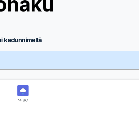
ohaku
ai kadunnimellä
14.8C