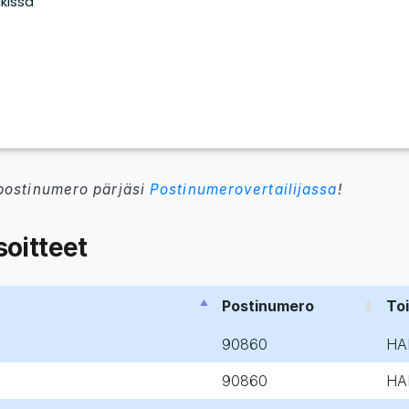
postinumero pärjäsi
Postinumerovertailijassa
!
oitteet
Postinumero
To
90860
HA
90860
HA