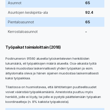
Asunnot
65
Asuntojen keskipinta-ala
92.4
Pientaloasunnot
65
Kerrostaloasunnot
-
Työpaikat toimialoittain (2018)
Postinumeron 91560 alueella työskentelevien henkilöiden
lukumäärä, eli työpaikkojen määrä alueella. Osa-aikaista työtä
tekevä muodostaa laskennallisesti yhden työpaikan ja esim.
äitiyslomalla oleva ja hänen sijainen muodostaa laskennallisesti
kaksi työpaikkaa.
Tilastossa on huomioitavaa, että lähtötietojen puutteellisuudet
voivat vääristää työpaikkamääriä. Aineistoista puuttuu myös
henkilöt, joille ei löydy, tai joille ei pystytä päättelemään työpaikan
koordinaatteja (n. 8% kaikista työpaikoista).