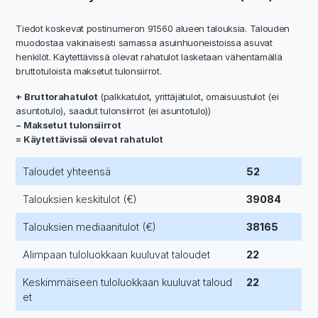
Tiedot koskevat postinumeron 91560 alueen talouksia. Talouden
muodostaa vakinaisesti samassa asuinhuoneistoissa asuvat
henkilöt. Käytettävissä olevat rahatulot lasketaan vähentämällä
bruttotuloista maksetut tulonsiirrot.
+ Bruttorahatulot
(palkkatulot, yrittäjätulot, omaisuustulot (ei
asuntotulo), saadut tulonsiirrot (ei asuntotulo))
− Maksetut tulonsiirrot
= Käytettävissä olevat rahatulot
Taloudet yhteensä
52
Talouksien keskitulot (€)
39084
Talouksien mediaanitulot (€)
38165
Alimpaan tuloluokkaan kuuluvat taloudet
22
Keskimmäiseen tuloluokkaan kuuluvat taloud
22
et