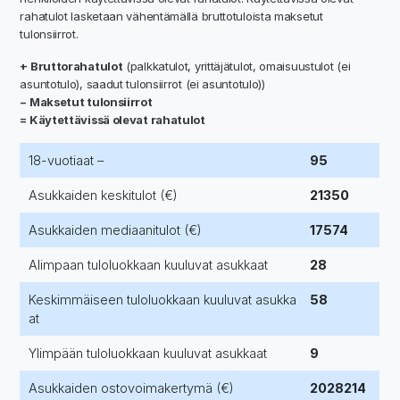
rahatulot lasketaan vähentämällä bruttotuloista maksetut
tulonsiirrot.
+ Bruttorahatulot
(palkkatulot, yrittäjätulot, omaisuustulot (ei
asuntotulo), saadut tulonsiirrot (ei asuntotulo))
− Maksetut tulonsiirrot
= Käytettävissä olevat rahatulot
18-vuotiaat –
95
Asukkaiden keskitulot (€)
21350
Asukkaiden mediaanitulot (€)
17574
Alimpaan tuloluokkaan kuuluvat asukkaat
28
Keskimmäiseen tuloluokkaan kuuluvat asukka
58
at
Ylimpään tuloluokkaan kuuluvat asukkaat
9
Asukkaiden ostovoimakertymä (€)
2028214