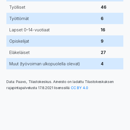
Työlliset
46
Työttömät
6
Lapset 0–14-vuotiaat
16
Opiskelijat
9
Eläkeläiset
27
Muut (työvoiman ulkopuolella olevat)
4
Data: Paavo, Tilastokeskus. Aineisto on ladattu Tilastokeskuksen
rajapintapalvelusta 17.8.2021 lisenssillä
CC BY 4.0