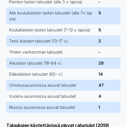
Pienten lasten taloudet (alle 3 v. lapsia)
-
Alle kouluikäisten lasten taloudet (alle 7v. lap
5
sia)
Kouluikäisten lasten taloudet (7–12 v. lapsia)
5
Teini-ikäisten taloudet (13–17 v.)
3
Yhden vanhemman taloudet
-
Aikuisten taloudet (18–64 v.)
28
Eläkeläisten taloudet (65– v.)
14
Omistusasunnoissa asuvat taloudet
47
Vuokra-asunnoissa asuvat taloudet
4
Muissa asunnoissa asuvat taloudet
1
Talouksien käytettävissä olevat rahatulot (2019)