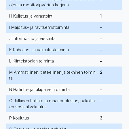
ojen ja moottoripyörien korjaus
H Kuljetus ja varastointi
1
I Majoitus- ja ravitsemistoiminta
-
J Informaatio ja viestintä
-
K Rahoitus- ja vakuutustoiminta
-
L Kiinteistöalan toiminta
-
M Ammatillinen, tieteellinen ja tekninen toimin
2
ta
N Hallinto- ja tukipalvelutoiminta
-
O Julkinen hallinto ja maanpuolustus; pakollin
-
en sosiaalivakuutus
P Koulutus
3