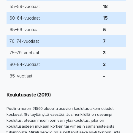
55–59-vuotiaat
18
60–64-vuotiaat
15
65–69-vuotiaat
5
70–74-vuotiaat
7
75–79-vuotiaat
3
80–84-vuotiaat
2
85-vuotiaat –
-
Koulutusaste (2019)
Postinumeron 91560 alueella asuvien koulutusrakennetiedot
koskevat 18v täyttänyttä väestöä. Jos henkilöllä on useampi
koulutus, otetaan huomioon vain yksi koulutus, joka on
koulutusasteen mukaan korkein tai viimeisin samanasteisista
tutkinnoista. Mikäli henkilö on suorittanut sekä yo-tutkinnon, että