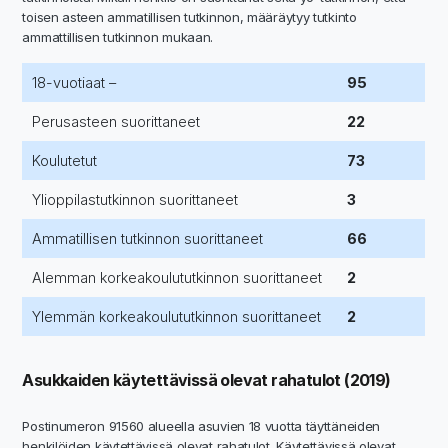
toisen asteen ammatillisen tutkinnon, määräytyy tutkinto
ammattillisen tutkinnon mukaan.
18-vuotiaat –
95
Perusasteen suorittaneet
22
Koulutetut
73
Ylioppilastutkinnon suorittaneet
3
Ammatillisen tutkinnon suorittaneet
66
Alemman korkeakoulututkinnon suorittaneet
2
Ylemmän korkeakoulututkinnon suorittaneet
2
Asukkaiden käytettävissä olevat rahatulot (2019)
Postinumeron 91560 alueella asuvien 18 vuotta täyttäneiden
henkilöiden käytettävissä olevat rahatulot. Käytettävissä olevat