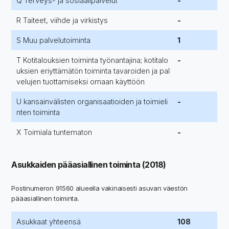
Q Terveys- ja sosiaalipalvelut
-
R Taiteet, viihde ja virkistys
-
S Muu palvelutoiminta
1
T Kotitalouksien toiminta työnantajina; kotitalo
-
uksien eriyttämätön toiminta tavaroiden ja pal
velujen tuottamiseksi omaan käyttöön
U kansainvälisten organisaatioiden ja toimieli
-
nten toiminta
X Toimiala tuntematon
-
Asukkaiden pääasiallinen toiminta (2018)
Postinumeron 91560 alueella vakinaisesti asuvan väestön
pääasiallinen toiminta.
Asukkaat yhteensä
108