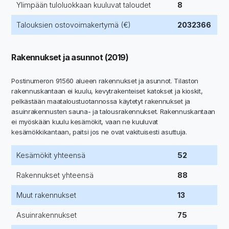
Ylimpään tuloluokkaan kuuluvat taloudet
8
Talouksien ostovoimakertymä (€)
2032366
Rakennukset ja asunnot (2019)
Postinumeron 91560 alueen rakennukset ja asunnot. Tilaston
rakennuskantaan ei kuulu, kevytrakenteiset katokset ja kioskit,
pelkästään maataloustuotannossa käytetyt rakennukset ja
asuinrakennusten sauna- ja talousrakennukset. Rakennuskantaan
ei myöskään kuulu kesämökit, vaan ne kuuluvat
kesämökkikantaan, paitsi jos ne ovat vakituisesti asuttuja.
Kesämökit yhteensä
52
Rakennukset yhteensä
88
Muut rakennukset
13
Asuinrakennukset
75