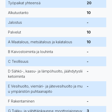
Työpaikat yhteensä
20
Alkutuotanto
10
Jalostus
-
Palvelut
10
A Maatalous, metsätalous ja kalatalous
10
B Kaivostoiminta ja louhinta
-
C Teollisuus
-
D Sähkö-, kaasu- ja lämpöhuolto, jäähdytyslii
-
ketoiminta
E Vesihuolto, viemäri- ja jätevesihuolto ja mu
-
u ympäristön puhtaanapito
F Rakentaminen
-
G Tukku- ja vähittäiskauppa; moottoriajoneuv
3