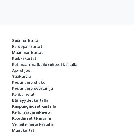
Suomen kartat
Euroopan kartat
Maailman kartat
Kaikki kartat
Kotimaan matkailukohteet kartalla
Ajo-ohjeet
Sääkartta
Postinumerohaku
Postinumerovertailija
Kelikamerat
Etäisyydet kartalla
Kaupunginosat kartalla
Kellonajat ja aikaerot
Koordinaatit kartalla
Vertaile maita kartalla
Muut kartat