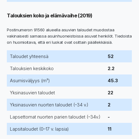
Talouksien koko ja elämävaihe (2019)
Postinumeron 91560 alueella asuvien taloudet muodostaa
vakinaisesti samassa asuinhuoneistoissa asuvat henkilöt. Tiedoista
on huomioitava, että eri luokat ovat osittain päällekkäisiä.
Taloudet yhteensä
52
Talouksien keskikoko
2.2
Asumisväljyys (m²)
45.3
Yksinasuvien taloudet
22
Yksinasuvien nuorten taloudet (–34 v.)
2
Lapsettomat nuorten parien taloudet (–34v.)
-
Lapsitaloudet (0–17 v. lapsia)
11