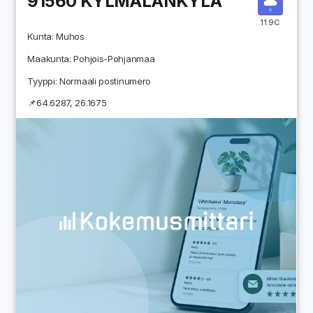
91560
KYLMÄLÄNKYLÄ
11.9C
Kunta:
Muhos
Maakunta:
Pohjois-Pohjanmaa
Tyyppi: Normaali postinumero
📌
64.6287
,
26.1675