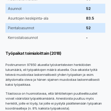
Asunnot
52
Asuntojen keskipinta-ala
83.5
Pientaloasunnot
52
Kerrostaloasunnot
-
Työpaikat toimialoittain (2018)
Postinumeron 97850 alueella työskentelevien henkilöiden
lukumäärä, eli työpaikkojen määrä alueella. Osa-aikaista työtä
tekevä muodostaa laskennallisesti yhden työpaikan ja esim.
äitiyslomalla oleva ja hänen sijainen muodostaa laskennallisesti
kaksi työpaikkaa.
Tilastossa on huomioitavaa, että lähtötietojen puutteellisuudet
voivat vääristää työpaikkamääriä. Aineistoista puuttuu myös
henkilöt, joille ei löydy, tai joille ei pystytä päättelemään työpaikan
koordinaatteja (n. 8% kaikista työpaikoista).