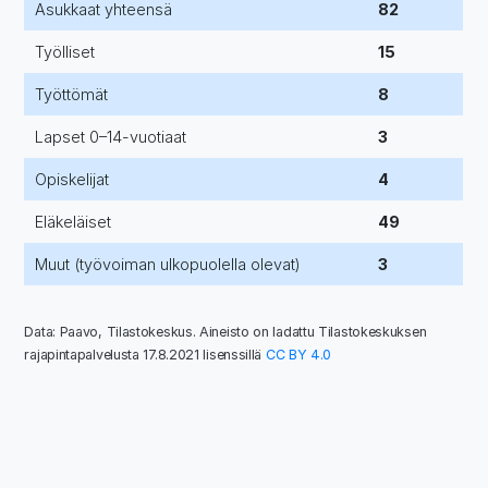
Asukkaat yhteensä
82
Työlliset
15
Työttömät
8
Lapset 0–14-vuotiaat
3
Opiskelijat
4
Eläkeläiset
49
Muut (työvoiman ulkopuolella olevat)
3
Data: Paavo, Tilastokeskus. Aineisto on ladattu Tilastokeskuksen
rajapintapalvelusta 17.8.2021 lisenssillä
CC BY 4.0