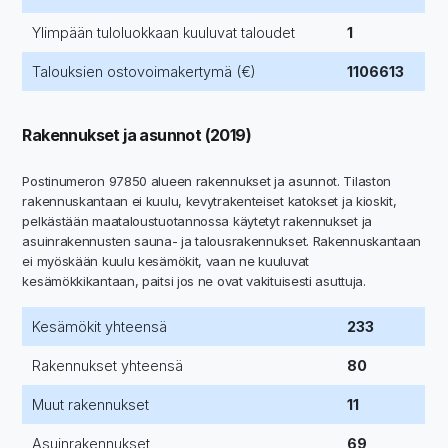
Ylimpään tuloluokkaan kuuluvat taloudet
1
Talouksien ostovoimakertymä (€)
1106613
Rakennukset ja asunnot (2019)
Postinumeron 97850 alueen rakennukset ja asunnot. Tilaston
rakennuskantaan ei kuulu, kevytrakenteiset katokset ja kioskit,
pelkästään maataloustuotannossa käytetyt rakennukset ja
asuinrakennusten sauna- ja talousrakennukset. Rakennuskantaan
ei myöskään kuulu kesämökit, vaan ne kuuluvat
kesämökkikantaan, paitsi jos ne ovat vakituisesti asuttuja.
Kesämökit yhteensä
233
Rakennukset yhteensä
80
Muut rakennukset
11
Asuinrakennukset
69