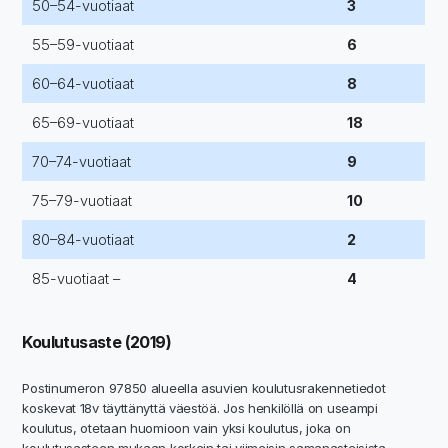
50–54-vuotiaat
3
55–59-vuotiaat
6
60–64-vuotiaat
8
65–69-vuotiaat
18
70–74-vuotiaat
9
75–79-vuotiaat
10
80–84-vuotiaat
2
85-vuotiaat –
4
Koulutusaste (2019)
Postinumeron 97850 alueella asuvien koulutusrakennetiedot
koskevat 18v täyttänyttä väestöä. Jos henkilöllä on useampi
koulutus, otetaan huomioon vain yksi koulutus, joka on
koulutusasteen mukaan korkein tai viimeisin samanasteisista