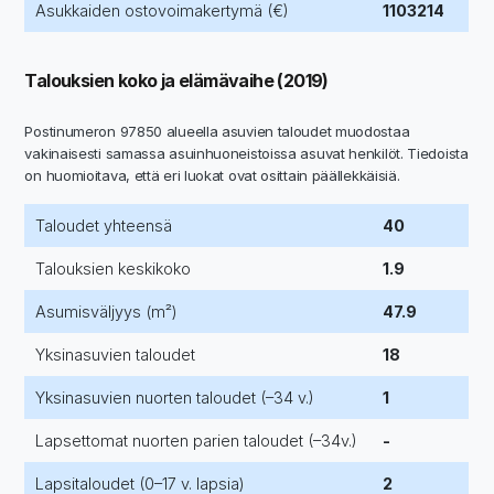
Asukkaiden ostovoimakertymä (€)
1103214
Talouksien koko ja elämävaihe (2019)
Postinumeron 97850 alueella asuvien taloudet muodostaa
vakinaisesti samassa asuinhuoneistoissa asuvat henkilöt. Tiedoista
on huomioitava, että eri luokat ovat osittain päällekkäisiä.
Taloudet yhteensä
40
Talouksien keskikoko
1.9
Asumisväljyys (m²)
47.9
Yksinasuvien taloudet
18
Yksinasuvien nuorten taloudet (–34 v.)
1
Lapsettomat nuorten parien taloudet (–34v.)
-
Lapsitaloudet (0–17 v. lapsia)
2