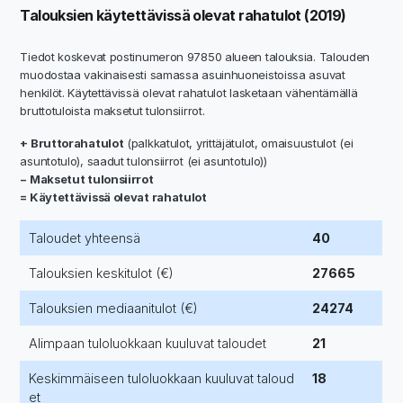
Talouksien käytettävissä olevat rahatulot (2019)
Tiedot koskevat postinumeron 97850 alueen talouksia. Talouden
muodostaa vakinaisesti samassa asuinhuoneistoissa asuvat
henkilöt. Käytettävissä olevat rahatulot lasketaan vähentämällä
bruttotuloista maksetut tulonsiirrot.
+ Bruttorahatulot
(palkkatulot, yrittäjätulot, omaisuustulot (ei
asuntotulo), saadut tulonsiirrot (ei asuntotulo))
− Maksetut tulonsiirrot
= Käytettävissä olevat rahatulot
Taloudet yhteensä
40
Talouksien keskitulot (€)
27665
Talouksien mediaanitulot (€)
24274
Alimpaan tuloluokkaan kuuluvat taloudet
21
Keskimmäiseen tuloluokkaan kuuluvat taloud
18
et