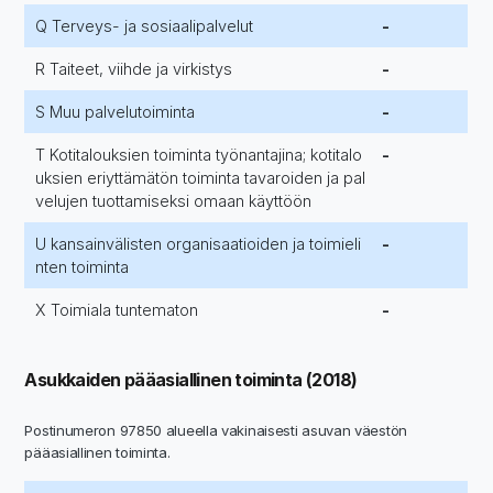
Q Terveys- ja sosiaalipalvelut
-
R Taiteet, viihde ja virkistys
-
S Muu palvelutoiminta
-
T Kotitalouksien toiminta työnantajina; kotitalo
-
uksien eriyttämätön toiminta tavaroiden ja pal
velujen tuottamiseksi omaan käyttöön
U kansainvälisten organisaatioiden ja toimieli
-
nten toiminta
X Toimiala tuntematon
-
Asukkaiden pääasiallinen toiminta (2018)
Postinumeron 97850 alueella vakinaisesti asuvan väestön
pääasiallinen toiminta.