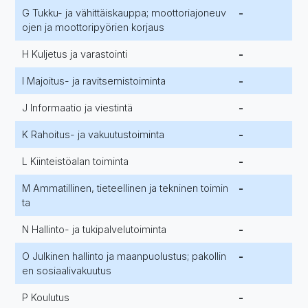
G Tukku- ja vähittäiskauppa; moottoriajoneuv
-
ojen ja moottoripyörien korjaus
H Kuljetus ja varastointi
-
I Majoitus- ja ravitsemistoiminta
-
J Informaatio ja viestintä
-
K Rahoitus- ja vakuutustoiminta
-
L Kiinteistöalan toiminta
-
M Ammatillinen, tieteellinen ja tekninen toimin
-
ta
N Hallinto- ja tukipalvelutoiminta
-
O Julkinen hallinto ja maanpuolustus; pakollin
-
en sosiaalivakuutus
P Koulutus
-