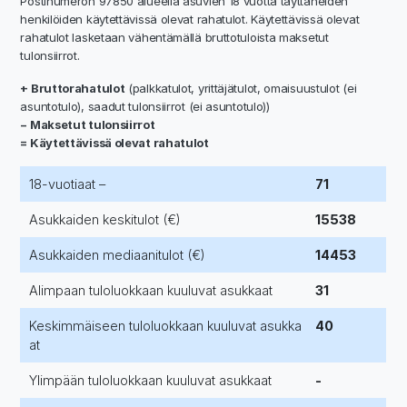
Postinumeron 97850 alueella asuvien 18 vuotta täyttäneiden
henkilöiden käytettävissä olevat rahatulot. Käytettävissä olevat
rahatulot lasketaan vähentämällä bruttotuloista maksetut
tulonsiirrot.
+ Bruttorahatulot
(palkkatulot, yrittäjätulot, omaisuustulot (ei
asuntotulo), saadut tulonsiirrot (ei asuntotulo))
− Maksetut tulonsiirrot
= Käytettävissä olevat rahatulot
18-vuotiaat –
71
Asukkaiden keskitulot (€)
15538
Asukkaiden mediaanitulot (€)
14453
Alimpaan tuloluokkaan kuuluvat asukkaat
31
Keskimmäiseen tuloluokkaan kuuluvat asukka
40
at
Ylimpään tuloluokkaan kuuluvat asukkaat
-