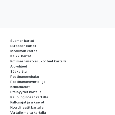
Suomen kartat
Euroopan kartat
Maailman kartat
Kaikki kartat
Kotimaan matkailukohteet kartalla
Ajo-ohjeet
Sääkartta
Postinumerohaku
Postinumerovertailija
Kelikamerat
Etäisyydet kartalla
Kaupunginosat kartalla
Kellonajat ja aikaerot
Koordinaatit kartalla
Vertaile maita kartalla