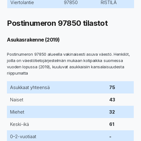
Viertolantie
97850
RISTILÄ
Postinumeron 97850 tilastot
Asukasrakenne (2019)
Postinumeron 97850 alueella vakinaisesti asuva väestö. Henkilöt,
joilla on väestötietojärjestelmän mukaan kotipaikka suomessa
vuoden lopussa (2019), kuuluvat asukkaisiin kansalaisuudesta
riippumatta
Asukkaat yhteensä
75
Naiset
43
Miehet
32
Keski-ikä
61
0–2-vuotiaat
-