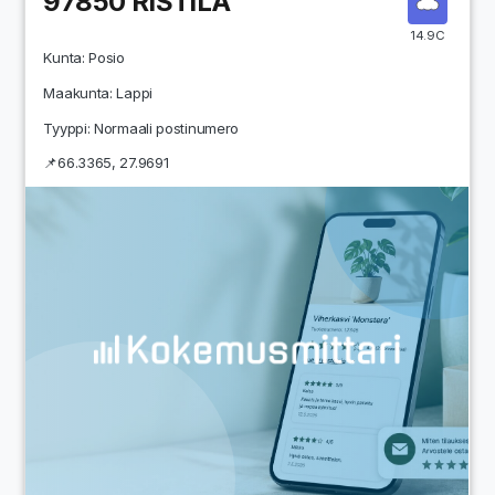
97850
RISTILÄ
14.9C
Kunta:
Posio
Maakunta:
Lappi
Tyyppi: Normaali postinumero
📌
66.3365
,
27.9691