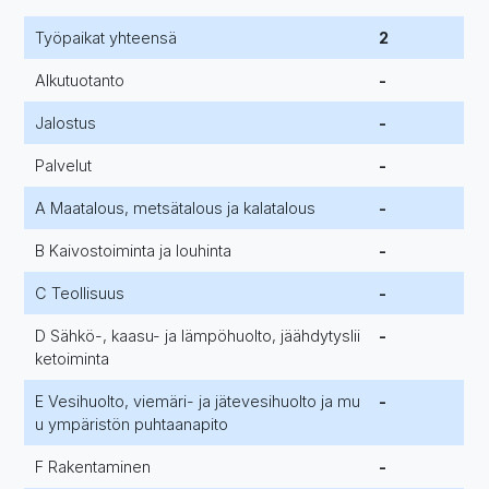
Työpaikat yhteensä
2
Alkutuotanto
-
Jalostus
-
Palvelut
-
A Maatalous, metsätalous ja kalatalous
-
B Kaivostoiminta ja louhinta
-
C Teollisuus
-
D Sähkö-, kaasu- ja lämpöhuolto, jäähdytyslii
-
ketoiminta
E Vesihuolto, viemäri- ja jätevesihuolto ja mu
-
u ympäristön puhtaanapito
F Rakentaminen
-