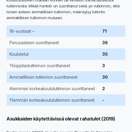
tutkinnoista. Mikäli henkilö on suorittanut sekä yo-tutkinnon, että
toisen asteen ammatillisen tutkinnon, määräytyy tutkinto
ammattillisen tutkinnon mukaan.
18-vuotiaat –
71
Perusasteen suorittaneet
36
Koulutetut
35
Ylioppilastutkinnon suorittaneet
3
Ammatillisen tutkinnon suorittaneet
30
Alemman korkeakoulututkinnon suorittaneet
2
Ylemmän korkeakoulututkinnon suorittaneet
-
Asukkaiden käytettävissä olevat rahatulot (2019)