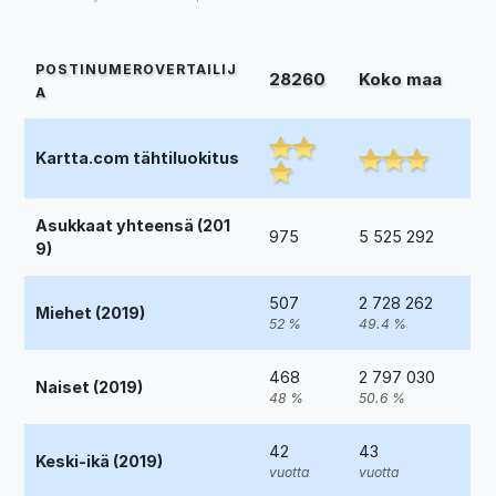
POSTINUMEROVERTAILIJ
28260
Koko maa
A
Kartta.com tähtiluokitus
Asukkaat yhteensä (201
975
5 525 292
9)
507
2 728 262
Miehet (2019)
52 %
49.4 %
468
2 797 030
Naiset (2019)
48 %
50.6 %
42
43
Keski-ikä (2019)
vuotta
vuotta