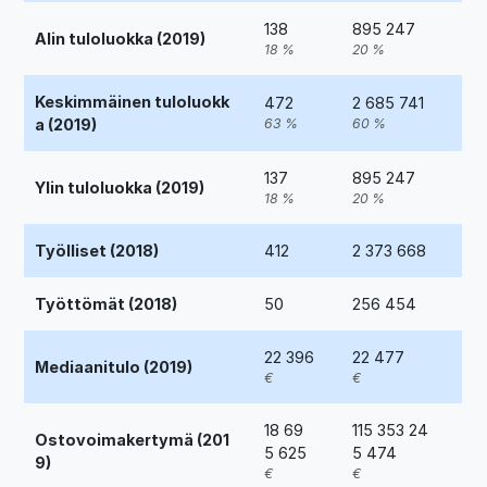
138
895 247
Alin tuloluokka (2019)
18 %
20 %
Keskimmäinen tuloluokk
472
2 685 741
a (2019)
63 %
60 %
137
895 247
Ylin tuloluokka (2019)
18 %
20 %
Työlliset (2018)
412
2 373 668
Työttömät (2018)
50
256 454
22 396
22 477
Mediaanitulo (2019)
€
€
18 69
115 353 24
Ostovoimakertymä (201
5 625
5 474
9)
€
€