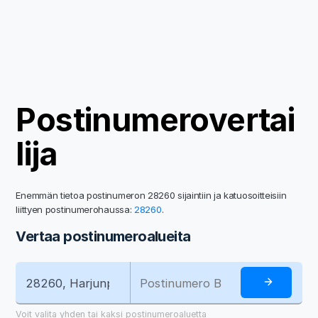
Postinumerovertai
lija
Enemmän tietoa postinumeron 28260 sijaintiin ja katuosoitteisiin
liittyen postinumerohaussa:
28260
.
Vertaa postinumeroalueita
Voit valita yhden tai kaksi postinumeroaluetta