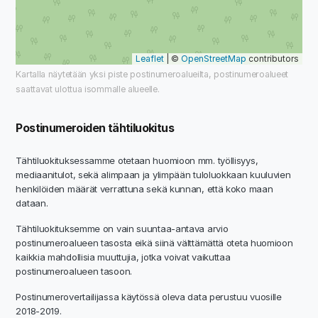
Leaflet
| ©
OpenStreetMap
contributors
Kartalla näytetään yksi piste postinumeroalueilta, postinumeroalueet
saattavat ulottua isommalle alueelle.
Postinumeroiden tähtiluokitus
Tähtiluokituksessamme otetaan huomioon mm. työllisyys,
mediaanitulot, sekä alimpaan ja ylimpään tuloluokkaan kuuluvien
henkilöiden määrät verrattuna sekä kunnan, että koko maan
dataan.
Tähtiluokituksemme on vain suuntaa-antava arvio
postinumeroalueen tasosta eikä siinä välttämättä oteta huomioon
kaikkia mahdollisia muuttujia, jotka voivat vaikuttaa
postinumeroalueen tasoon.
Postinumerovertailijassa käytössä oleva data perustuu vuosille
2018-2019.