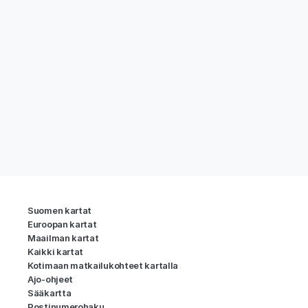
Suomen kartat
Euroopan kartat
Maailman kartat
Kaikki kartat
Kotimaan matkailukohteet kartalla
Ajo-ohjeet
Sääkartta
Postinumerohaku