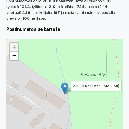
Postinumeroalueella
28330 Koivistonluoto
oli vuonna 2018
työllisiä
1064
, työttömiä
210
, eläkeläisiä
734
, lapsia (0-14
vuotiaat)
436
, opiskelijoita
167
ja muita työelämän ulkopuolella
olevia oli
106
henkilöä.
Postinumeroalue kartalla
+
−
28330 Koivistonluoto (Pori)