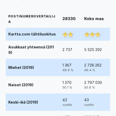
POSTINUMEROVERTAILIJ
28330
Koko maa
A
Kartta.com tähtiluokitus
Asukkaat yhteensä (201
2 737
5 525 292
9)
1 367
2 728 262
Miehet (2019)
49.9 %
49.4 %
1 370
2 797 030
Naiset (2019)
50.1 %
50.6 %
42
43
Keski-ikä (2019)
vuotta
vuotta