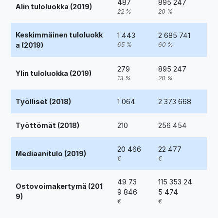
487
895 247
Alin tuloluokka (2019)
22 %
20 %
Keskimmäinen tuloluokk
1 443
2 685 741
a (2019)
65 %
60 %
279
895 247
Ylin tuloluokka (2019)
13 %
20 %
Työlliset (2018)
1 064
2 373 668
Työttömät (2018)
210
256 454
20 466
22 477
Mediaanitulo (2019)
€
€
49 73
115 353 24
Ostovoimakertymä (201
9 846
5 474
9)
€
€