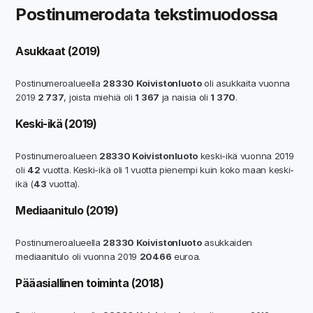
Postinumerodata tekstimuodossa
Asukkaat (2019)
Postinumeroalueella
28330 Koivistonluoto
oli asukkaita vuonna
2019
2 737
, joista miehiä oli
1 367
ja naisia oli
1 370
.
Keski-ikä (2019)
Postinumeroalueen
28330 Koivistonluoto
keski-ikä vuonna 2019
oli
42
vuotta. Keski-ikä oli 1 vuotta pienempi kuin koko maan keski-
ikä (
43
vuotta).
Mediaanitulo (2019)
Postinumeroalueella
28330 Koivistonluoto
asukkaiden
mediaanitulo oli vuonna 2019
20466
euroa.
Pääasiallinen toiminta (2018)