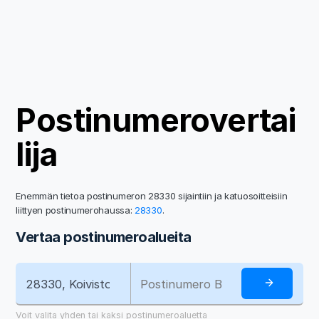
Postinumerovertai
lija
Enemmän tietoa postinumeron 28330 sijaintiin ja katuosoitteisiin
liittyen postinumerohaussa:
28330
.
Vertaa postinumeroalueita
Voit valita yhden tai kaksi postinumeroaluetta