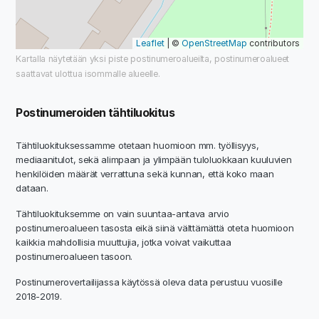
Leaflet
| ©
OpenStreetMap
contributors
Kartalla näytetään yksi piste postinumeroalueilta, postinumeroalueet
saattavat ulottua isommalle alueelle.
Postinumeroiden tähtiluokitus
Tähtiluokituksessamme otetaan huomioon mm. työllisyys,
mediaanitulot, sekä alimpaan ja ylimpään tuloluokkaan kuuluvien
henkilöiden määrät verrattuna sekä kunnan, että koko maan
dataan.
Tähtiluokituksemme on vain suuntaa-antava arvio
postinumeroalueen tasosta eikä siinä välttämättä oteta huomioon
kaikkia mahdollisia muuttujia, jotka voivat vaikuttaa
postinumeroalueen tasoon.
Postinumerovertailijassa käytössä oleva data perustuu vuosille
2018-2019.