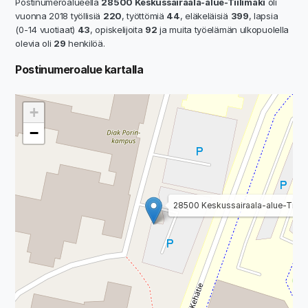
Postinumeroalueella
28500 Keskussairaala-alue-Tiilimäki
oli
vuonna 2018 työllisiä
220
, työttömiä
44
, eläkeläisiä
399
, lapsia
(0-14 vuotiaat)
43
, opiskelijoita
92
ja muita työelämän ulkopuolella
olevia oli
29
henkilöä.
Postinumeroalue kartalla
+
−
28500 Keskussairaala-alue-Tiilimä