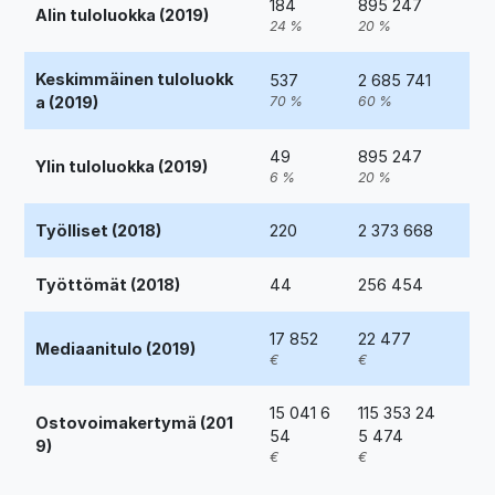
184
895 247
Alin tuloluokka (2019)
24 %
20 %
Keskimmäinen tuloluokk
537
2 685 741
a (2019)
70 %
60 %
49
895 247
Ylin tuloluokka (2019)
6 %
20 %
Työlliset (2018)
220
2 373 668
Työttömät (2018)
44
256 454
17 852
22 477
Mediaanitulo (2019)
€
€
15 041 6
115 353 24
Ostovoimakertymä (201
54
5 474
9)
€
€