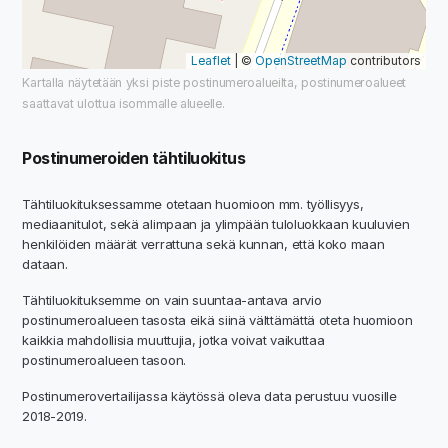
Leaflet
| ©
OpenStreetMap
contributors
Kartalla näytetään yksi piste postinumeroalueilta, postinumeroalueet
saattavat ulottua isommalle alueelle.
Postinumeroiden tähtiluokitus
Tähtiluokituksessamme otetaan huomioon mm. työllisyys,
mediaanitulot, sekä alimpaan ja ylimpään tuloluokkaan kuuluvien
henkilöiden määrät verrattuna sekä kunnan, että koko maan
dataan.
Tähtiluokituksemme on vain suuntaa-antava arvio
postinumeroalueen tasosta eikä siinä välttämättä oteta huomioon
kaikkia mahdollisia muuttujia, jotka voivat vaikuttaa
postinumeroalueen tasoon.
Postinumerovertailijassa käytössä oleva data perustuu vuosille
2018-2019.