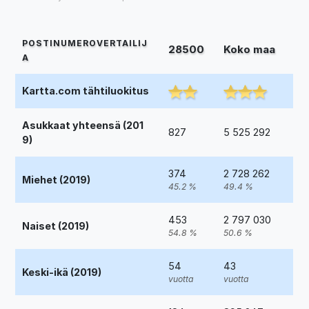
POSTINUMEROVERTAILIJ
28500
Koko maa
A
Kartta.com tähtiluokitus
Asukkaat yhteensä (201
827
5 525 292
9)
374
2 728 262
Miehet (2019)
45.2 %
49.4 %
453
2 797 030
Naiset (2019)
54.8 %
50.6 %
54
43
Keski-ikä (2019)
vuotta
vuotta