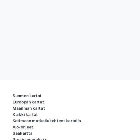
Suomen kartat
Euroopan kartat
Maailman kartat
Kaikki kartat
Kotimaan matkailukohteet kartalla
Ajo-ohjeet
Sääkartta
Postinumerohaku