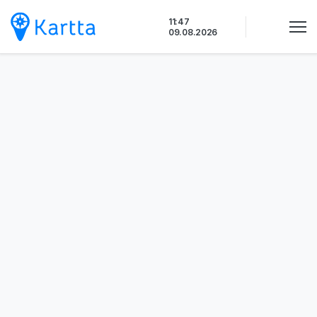
Siirry
11:47
sisältöön
09.08.2026