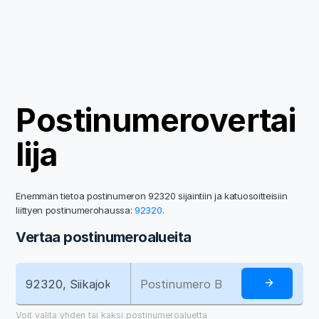
Postinumerovertai
lija
Enemmän tietoa postinumeron 92320 sijaintiin ja katuosoitteisiin
liittyen postinumerohaussa:
92320
.
Vertaa postinumeroalueita
Voit valita yhden tai kaksi postinumeroaluetta