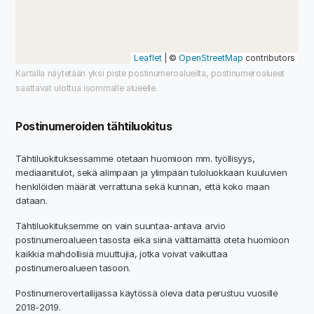
Leaflet
| ©
OpenStreetMap
contributors
Kartalla näytetään yksi piste postinumeroalueilta, postinumeroalueet
saattavat ulottua isommalle alueelle.
Postinumeroiden tähtiluokitus
Tähtiluokituksessamme otetaan huomioon mm. työllisyys,
mediaanitulot, sekä alimpaan ja ylimpään tuloluokkaan kuuluvien
henkilöiden määrät verrattuna sekä kunnan, että koko maan
dataan.
Tähtiluokituksemme on vain suuntaa-antava arvio
postinumeroalueen tasosta eikä siinä välttämättä oteta huomioon
kaikkia mahdollisia muuttujia, jotka voivat vaikuttaa
postinumeroalueen tasoon.
Postinumerovertailijassa käytössä oleva data perustuu vuosille
2018-2019.