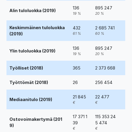
136
895 247
Alin tuloluokka (2019)
19 %
20 %
Keskimmäinen tuloluokka
432
2 685 741
(2019)
61 %
60 %
136
895 247
Ylin tuloluokka (2019)
19 %
20 %
Työlliset (2018)
365
2 373 668
Työttömät (2018)
26
256 454
21 845
22 477
Mediaanitulo (2019)
€
€
17 371 1
115 353 24
Ostovoimakertymä (201
39
5 474
9)
€
€