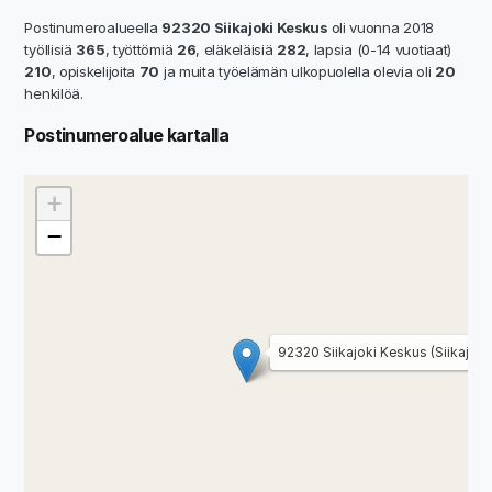
Postinumeroalueella
92320 Siikajoki Keskus
oli vuonna 2018
työllisiä
365
, työttömiä
26
, eläkeläisiä
282
, lapsia (0-14 vuotiaat)
210
, opiskelijoita
70
ja muita työelämän ulkopuolella olevia oli
20
henkilöä.
Postinumeroalue kartalla
+
−
92320 Siikajoki Keskus (Siikajoki