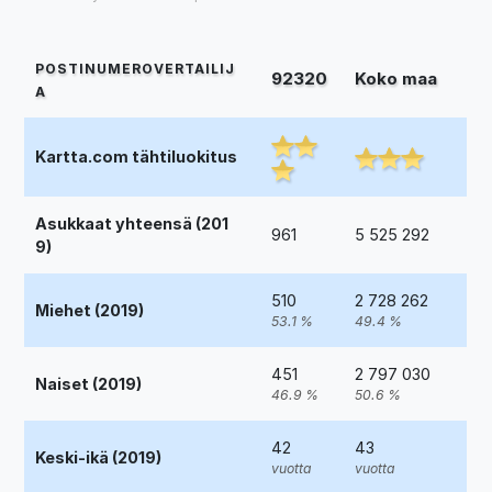
POSTINUMEROVERTAILIJ
92320
Koko maa
A
Kartta.com tähtiluokitus
Asukkaat yhteensä (201
961
5 525 292
9)
510
2 728 262
Miehet (2019)
53.1 %
49.4 %
451
2 797 030
Naiset (2019)
46.9 %
50.6 %
42
43
Keski-ikä (2019)
vuotta
vuotta