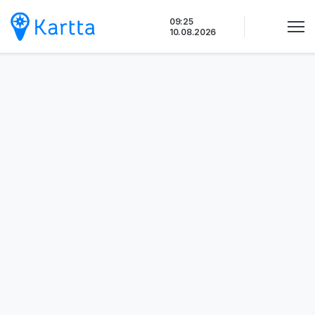
Siirry
09:25
sisältöön
10.08.2026