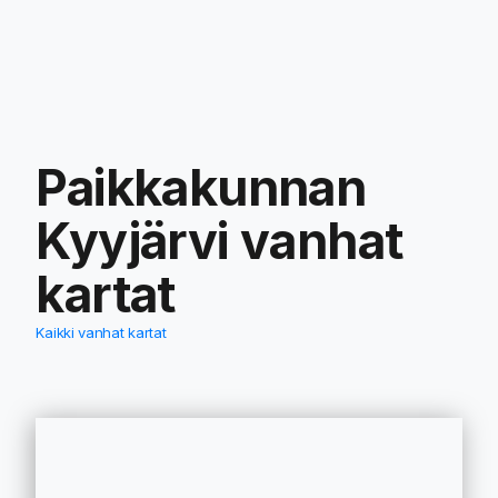
Paikkakunnan
Kyyjärvi
vanhat
kartat
Kaikki vanhat kartat