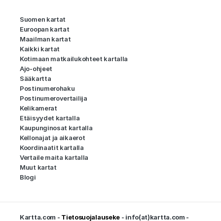
Suomen kartat
Euroopan kartat
Maailman kartat
Kaikki kartat
Kotimaan matkailukohteet kartalla
Ajo-ohjeet
Sääkartta
Postinumerohaku
Postinumerovertailija
Kelikamerat
Etäisyydet kartalla
Kaupunginosat kartalla
Kellonajat ja aikaerot
Koordinaatit kartalla
Vertaile maita kartalla
Muut kartat
Blogi
Kartta.com -
Tietosuojalauseke
- info(at)kartta.com -