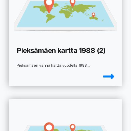
Pieksämäen kartta 1988 (2)
Pieksämäen vanha kartta vuodelta 1988....