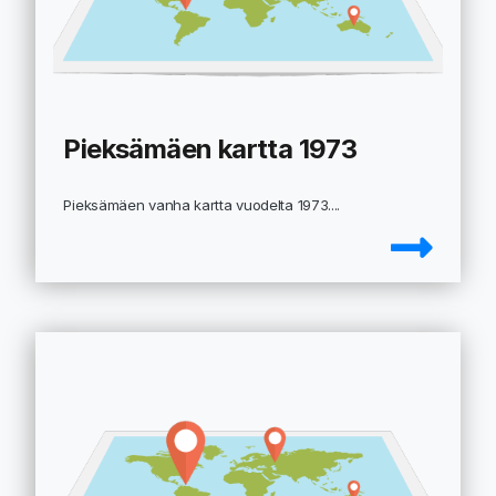
Pieksämäen kartta 1973
Pieksämäen vanha kartta vuodelta 1973....