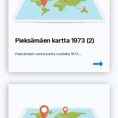
Pieksämäen kartta 1973 (2)
Pieksämäen vanha kartta vuodelta 1973....