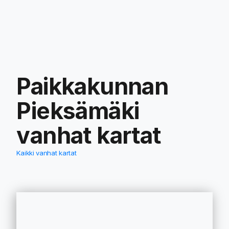
Paikkakunnan
Pieksämäki
vanhat kartat
Kaikki vanhat kartat