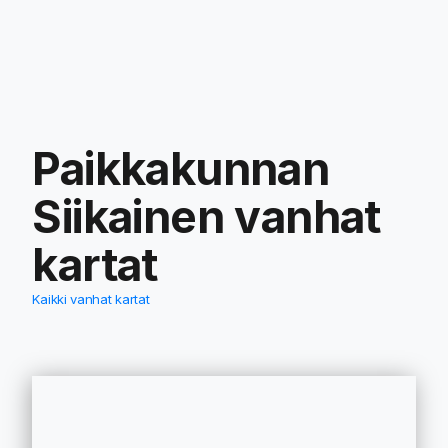
Paikkakunnan
Siikainen
vanhat
kartat
Kaikki vanhat kartat