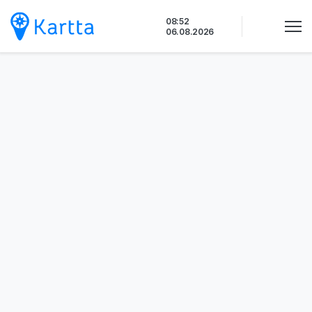
Siirry
08:52
sisältöön
06.08.2026