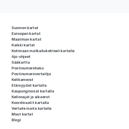
Suomen kartat
Euroopan kartat
Maailman kartat
Kaikki kartat
Kotimaan matkailukohteet kartalla
Ajo-ohjeet
Sääkartta
Postinumerohaku
Postinumerovertailija
Kelikamerat
Etäisyydet kartalla
Kaupunginosat kartalla
Kellonajat ja aikaerot
Koordinaatit kartalla
Vertaile maita kartalla
Muut kartat
Blogi