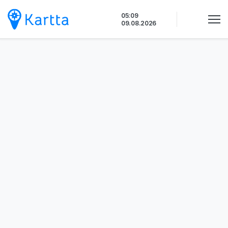
Siirry
05:09
sisältöön
09.08.2026