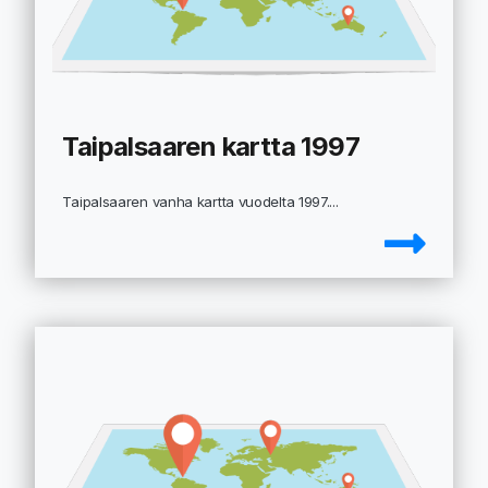
Taipalsaaren kartta 1997
Taipalsaaren vanha kartta vuodelta 1997....