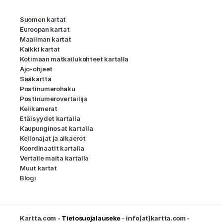
Suomen kartat
Euroopan kartat
Maailman kartat
Kaikki kartat
Kotimaan matkailukohteet kartalla
Ajo-ohjeet
Sääkartta
Postinumerohaku
Postinumerovertailija
Kelikamerat
Etäisyydet kartalla
Kaupunginosat kartalla
Kellonajat ja aikaerot
Koordinaatit kartalla
Vertaile maita kartalla
Muut kartat
Blogi
Kartta.com -
Tietosuojalauseke
- info(at)kartta.com -