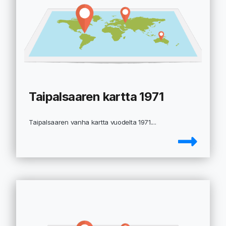
Taipalsaaren kartta 1971
Taipalsaaren vanha kartta vuodelta 1971....