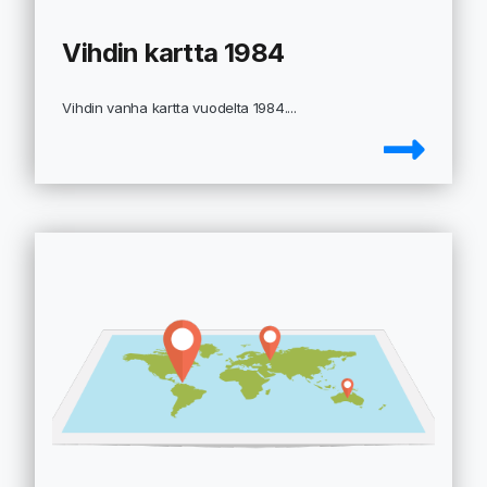
Vihdin kartta 1984
Vihdin vanha kartta vuodelta 1984....