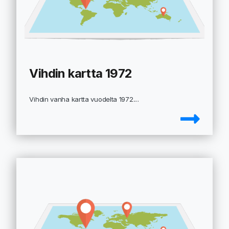
Vihdin kartta 1972
Vihdin vanha kartta vuodelta 1972....