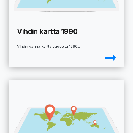
Vihdin kartta 1990
Vihdin vanha kartta vuodelta 1990....