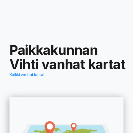
Paikkakunnan
Vihti
vanhat kartat
Kaikki vanhat kartat