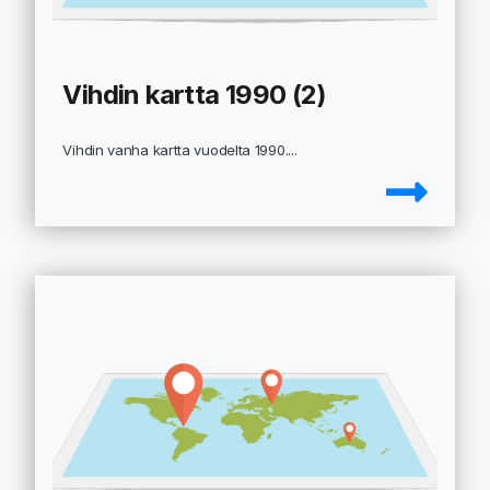
Vihdin kartta 1990 (2)
Vihdin vanha kartta vuodelta 1990....