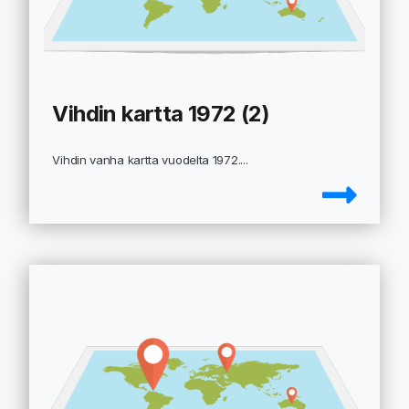
Vihdin kartta 1972 (2)
Vihdin vanha kartta vuodelta 1972....