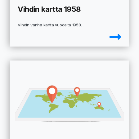
Vihdin kartta 1958
Vihdin vanha kartta vuodelta 1958....