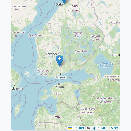
Leaflet
|
©
OpenStreetMap