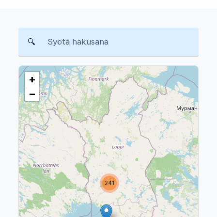
Hae matkailukohteita
🔍
+
−
241