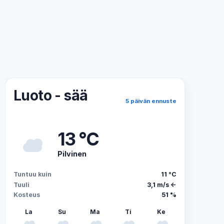
Luoto - sää
5 päivän ennuste
13 °C
Pilvinen
Tuntuu kuin
11 °C
Tuuli
3,1 m/s ←
Kosteus
51 %
La
Su
Ma
Ti
Ke