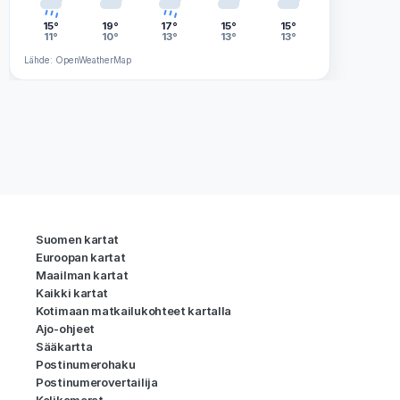
15°
19°
17°
15°
15°
11°
10°
13°
13°
13°
Lähde: OpenWeatherMap
Suomen kartat
Euroopan kartat
Maailman kartat
Kaikki kartat
Kotimaan matkailukohteet kartalla
Ajo-ohjeet
Sääkartta
Postinumerohaku
Postinumerovertailija